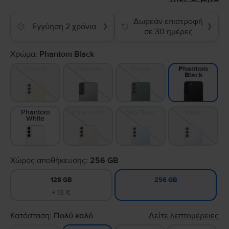
Δωρεάν επιστροφή
Εγγύηση 2 χρόνια
❯
❯
σε 30 ημέρες
Χρώμα:
Phantom Black
Cream
Graphite
Green
Phantom
Black
Phantom
Pink Gold
Sky Blue
Violet
White
Χώρος αποθήκευσης:
256 GB
128 GB
256 GB
+ 13 €
Κατάσταση:
Πολύ καλό
Δείτε λεπτομέρειες