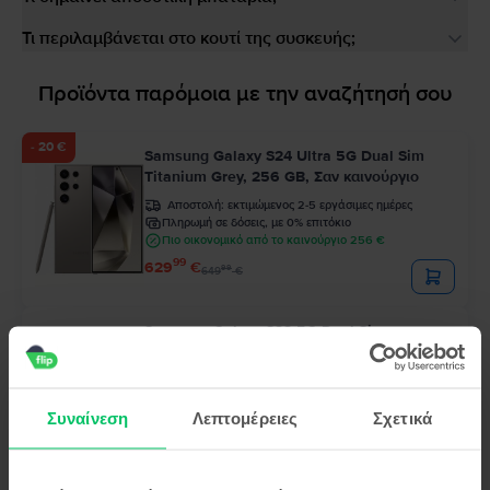
Τι περιλαμβάνεται στο κουτί της συσκευής;
Προϊόντα παρόμοια με την αναζήτησή σου
- 20 €
Samsung Galaxy S24 Ultra 5G Dual Sim
Titanium Grey, 256 GB, Σαν καινούργιο
Αποστολή:
εκτιμώμενος 2-5 εργάσιμες ημέρες
Πληρωμή σε δόσεις, με 0% επιτόκιο
Πιο οικονομικό από το καινούργιο 256 €
99
629
€
99
649
€
Samsung Galaxy S22 5G Dual Sim
Phantom Black, 128 GB, Πολύ καλό
Αποστολή:
εκτιμώμενος 2-5 εργάσιμες ημέρες
Πληρωμή σε δόσεις, με 0% επιτόκιο
Συναίνεση
Λεπτομέρειες
Σχετικά
Πιο οικονομικό από το καινούργιο 198 €
99
208
€