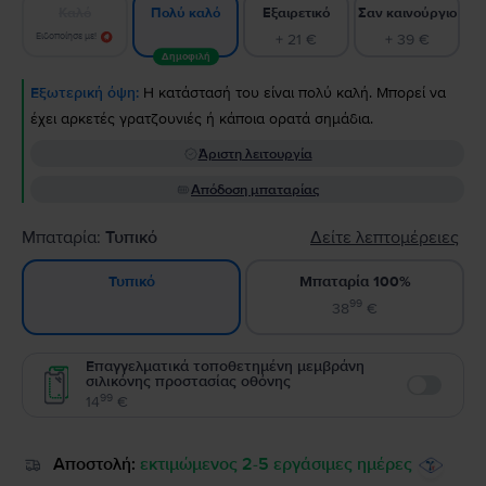
Καλό
Εξαιρετικό
Σαν καινούργιο
Πολύ καλό
Ειδοποίησε με!
+ 21 €
+ 39 €
Δημοφιλή
Εξωτερική όψη:
Η κατάστασή του είναι πολύ καλή. Μπορεί να
έχει αρκετές γρατζουνιές ή κάποια ορατά σημάδια.
Άριστη λειτουργία
Απόδοση μπαταρίας
Μπαταρία:
Τυπικό
Δείτε λεπτομέρειες
Μπαταρία 100%
Τυπικό
99
38
€
Επαγγελματικά τοποθετημένη μεμβράνη
σιλικόνης προστασίας οθόνης
Enable
99
14
€
Αποστολή:
εκτιμώμενος 2-5 εργάσιμες ημέρες