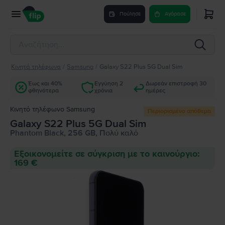
Πούλησε
Αγόρασε
Κινητά τηλέφωνα
/
Samsung
/
Galaxy S22 Plus 5G Dual Sim
Έως και 40%
Εγγύηση 2
Δωρεάν επιστροφή 30
φθηνότερα
χρόνια
ημέρες
Κινητό τηλέφωνο Samsung
Περιορισμένο απόθεμα
Galaxy S22 Plus 5G Dual Sim
Phantom Black, 256 GB, Πολύ καλό
Εξοικονομείτε σε σύγκριση με το καινούργιο:
169 €