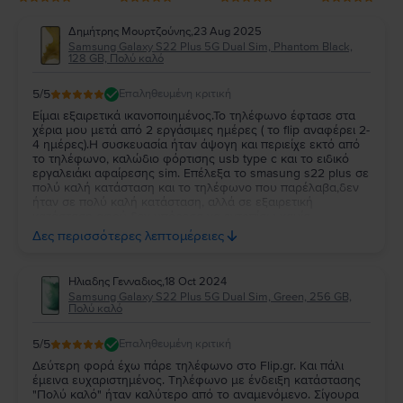
Δημήτρης Μουρτζούνης
,
23 Aug 2025
Samsung Galaxy S22 Plus 5G Dual Sim, Phantom Black,
128 GB, Πολύ καλό
5
/5
Επαληθευμένη κριτική
Είμαι εξαιρετικά ικανοποιημένος.Το τηλέφωνο έφτασε στα
χέρια μου μετά από 2 εργάσιμες ημέρες ( το flip αναφέρει 2-
4 ημέρες).Η συσκευασία ήταν άψογη και περιείχε εκτό από
το τηλέφωνο, καλώδιο φόρτισης usb type c και το ειδικό
εργαλειάκι αφαίρεσης sim. Επέλεξα το smasung s22 plus σε
πολύ καλή κατάσταση και το τηλέφωνο που παρέλαβα,δεν
ήταν σε πολύ καλή κατάσταση, αλλά σε εξαιρετική
κατάσταση αφού δεν μπόρεσα να εντοπίσω καμία
γρατζουνιά/φθορά πίσω ή μπροστά.Η εγγύηση 2 ετών που
Δες περισσότερες λεπτομέρειες
δίνουν είναι σίγουρα ισχυρός παράγοντας για να τους
επιλέξει κάποιος αλλά για μένα είναι και κάτι
άλλο.Αμβλύνουν τις αμφιβολίες για να αγοράσει κάποιος
Ηλιαδης Γενναδιος
,
18 Oct 2024
ένα μεταχειρισμένο κινητό με μειωμένη τιμή έως 40% και το
Samsung Galaxy S22 Plus 5G Dual Sim, Green, 256 GB,
σίγουρο είναι ότι αυτούς τους ελέγχους που λένε ότι έχουν
Πολύ καλό
κάνει, τους έχουν κάνει όντως. Αυτά...
5
/5
Επαληθευμένη κριτική
Δεύτερη φορά έχω πάρε τηλέφωνο στο Flip.gr. Και πάλι
έμεινα ευχαριστημένος. Τηλέφωνο με ένδειξη κατάστασης
"Πολύ καλό" ήταν καλύτερο από το αναμενόμενο. Σίγουρα