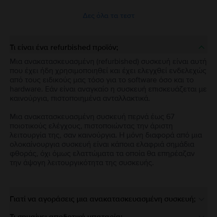
Δες όλα τα τεστ
Τι είναι ένα refurbished προϊόν;
Μια ανακατασκευασμένη (refurbished) συσκευή είναι αυτή
που έχει ήδη χρησιμοποιηθεί και έχει ελεγχθεί ενδελεχώς
από τους ειδικούς μας τόσο για το software όσο και το
hardware. Εάν είναι αναγκαίο η συσκευή επισκευάζεται με
καινούργια, πιστοποιημένα ανταλλακτικά.
Μια ανακατασκευασμένη συσκευή περνά έως 67
ποιοτικούς ελέγχους, πιστοποιώντας την άριστη
λειτουργία της, σαν καινούργια. Η μόνη διαφορά από μια
ολοκαίνουργια συσκευή είναι κάποια ελαφριά σημάδια
φθοράς, όχι όμως ελαττώματα τα οποία θα επηρέαζαν
την άψογη λειτουργικότητα της συσκευής.
Γιατί να αγοράσεις μια ανακατασκευασμένη συσκευή;