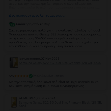
μέχρι και την παραμικρή λεπτομέρεια είναι εξαιρετικό.
Επίσης κάτι πολύ θετικό που παρατήρησα είναι ότι είναι και
καθαρισμένο π.χ.(θύρα φόρτισης ηχεία κλπ.) πραγματικά
Δες περισσότερες λεπτομέρειες
άψογη δουλειά!!!
Απάντηση από τη Flip
Σας ευχαριστούμε πολύ για την αναλυτική αξιολόγησή σας!
Χαιρόμαστε που το Galaxy S22 λειτουργεί σαν καινούριο και
ότι η κατάσταση “ΚΑΛΟ” ανταποκρίθηκε πλήρως στις
προσδοκίες σας. Εκτιμούμε πολύ τα θετικά σας σχόλια για
τον καθαρισμό και την προσεγμένη συσκευασία.
Ιοαννης παππα
,
07 Nov 2025
Samsung Galaxy S22 5G Dual Sim, Graphite, 128 GB, Καλό
5
/5
Επαληθευμένη κριτική
Με την αποστολή όλα καλά αλά είδα ότι έχει android 14 και
δεν κάνει ενημέρωση ειμαι πολύ εκνευρησμενος
ΔΗΜΗΤΡΗΣ
,
28 Nov 2024
Samsung Galaxy S22 5G Dual Sim, Phantom Black, 128 GB,
Καλό