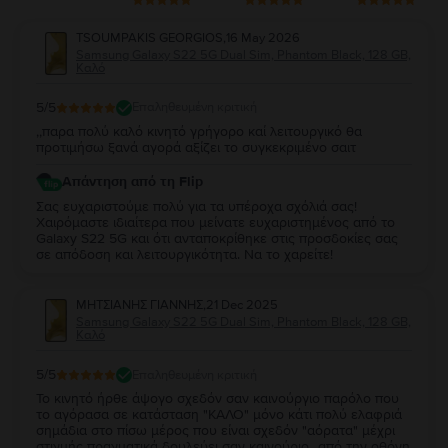
TSOUMPAKIS GEORGIOS
,
16 May 2026
Samsung Galaxy S22 5G Dual Sim, Phantom Black, 128 GB,
Καλό
5
/5
Επαληθευμένη κριτική
,,παρα πολύ καλό κινητό γρήγορο καί λειτουργικό θα
προτιμήσω ξανά αγορά αξίζει το συγκεκριμένο σαιτ
Απάντηση από τη Flip
Σας ευχαριστούμε πολύ για τα υπέροχα σχόλιά σας!
Χαιρόμαστε ιδιαίτερα που μείνατε ευχαριστημένος από το
Galaxy S22 5G και ότι ανταποκρίθηκε στις προσδοκίες σας
σε απόδοση και λειτουργικότητα. Να το χαρείτε!
ΜΗΤΣΙΑΝΗΣ ΓΙΑΝΝΗΣ
,
21 Dec 2025
Samsung Galaxy S22 5G Dual Sim, Phantom Black, 128 GB,
Καλό
5
/5
Επαληθευμένη κριτική
Το κινητό ήρθε άψογο σχεδόν σαν καινούργιο παρόλο που
το αγόρασα σε κατάσταση "ΚΑΛΟ" μόνο κάτι πολύ ελαφριά
σημάδια στο πίσω μέρος που είναι σχεδόν "αόρατα" μέχρι
στιγμής πραγματικά δουλεύει σαν καινούριο...από την οθόνη