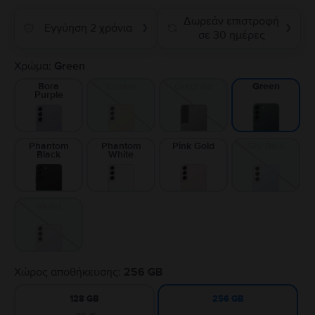
Δωρεάν επιστροφή
Εγγύηση 2 χρόνια
❯
❯
σε 30 ημέρες
Χρώμα:
Green
Bora
Cream
Graphite
Green
Purple
Phantom
Phantom
Pink Gold
Sky Blue
Black
White
Violet
Χώρος αποθήκευσης:
256 GB
128 GB
256 GB