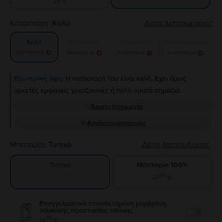
-26 €
Κατάσταση:
Καλό
Δείτε λεπτομέρειες
Πολύ καλό
Εξαιρετικό
Σαν καινούργιο
Καλό
Ειδοποίησε με!
Ειδοποίησε με!
Ειδοποίησε με!
Ειδοποίησε με!
Εξωτερική όψη:
Η κατάστασή του είναι καλή. Έχει όμως
αρκετές εμφανείς γρατζουνιές ή πολύ ορατά σημάδια.
Άριστη λειτουργία
Απόδοση μπαταρίας
Μπαταρία:
Τυπικό
Δείτε λεπτομέρειες
Μπαταρία 100%
Τυπικό
99
38
€
Επαγγελματικά τοποθετημένη μεμβράνη
σιλικόνης προστασίας οθόνης
Enable
99
14
€