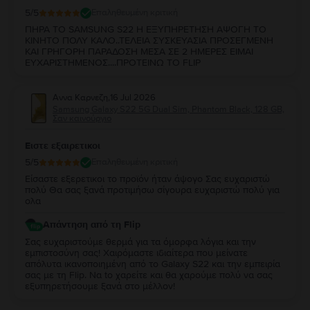
5
/5
Επαληθευμένη κριτική
ΠΗΡΑ ΤΟ SAMSUNG S22 H EΞΥΠΗΡΕΤΗΣΗ ΑΨΟΓΗ ΤΟ
ΚΙΝΗΤΟ ΠΟΛΥ ΚΑΛΟ..ΤΕΛΕΙΑ ΣΥΣΚΕΥΑΣΙΑ ΠΡΟΣΕΓΜΕΝΗ
ΚΑΙ ΓΡΗΓΟΡΗ ΠΑΡΑΔΟΣΗ ΜΕΣΑ ΣΕ 2 ΗΜΕΡΕΣ ΕΙΜΑΙ
ΕΥΧΑΡΙΣΤΗΜΕΝΟΣ....ΠΡΟΤΕΙΝΩ ΤΟ FLIP
Αννα Καρνεζη
,
16 Jul 2026
Samsung Galaxy S22 5G Dual Sim, Phantom Black, 128 GB,
Σαν καινούργιο
Ειστε εξαιρετικοι
5
/5
Επαληθευμένη κριτική
Είσαστε εξερετικοι το προϊόν ήταν άψογο Σας ευχαριστώ
πολύ Θα σας ξανά προτιμήσω σίγουρα ευχαριστώ πολύ για
ολα
Απάντηση από τη Flip
Σας ευχαριστούμε θερμά για τα όμορφα λόγια και την
εμπιστοσύνη σας! Χαιρόμαστε ιδιαίτερα που μείνατε
απόλυτα ικανοποιημένη από τo Galaxy S22 και την εμπειρία
σας με τη Flip. Να to χαρείτε και θα χαρούμε πολύ να σας
εξυπηρετήσουμε ξανά στο μέλλον!