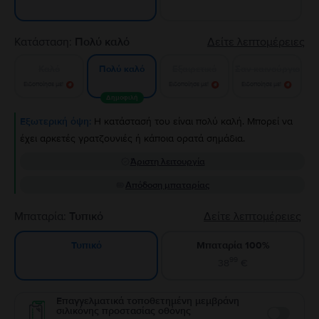
Κατάσταση:
Πολύ καλό
Δείτε λεπτομέρειες
Καλό
Εξαιρετικό
Σαν καινούργιο
Πολύ καλό
Ειδοποίησε με!
Ειδοποίησε με!
Ειδοποίησε με!
Δημοφιλή
Εξωτερική όψη:
Η κατάστασή του είναι πολύ καλή. Μπορεί να
έχει αρκετές γρατζουνιές ή κάποια ορατά σημάδια.
Άριστη λειτουργία
Απόδοση μπαταρίας
Μπαταρία:
Τυπικό
Δείτε λεπτομέρειες
Μπαταρία 100%
Τυπικό
99
38
€
Επαγγελματικά τοποθετημένη μεμβράνη
σιλικόνης προστασίας οθόνης