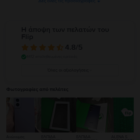
Δες όλες τις προδιαγραφές
Η άποψη των πελατών του
Flip
4.8
/5
4412 επαληθευμένες κριτικές
Όλες οι αξιολογήσεις
5
4
Φωτογραφίες από πελάτες
3
2
1
Ανώνυμος
ΕΛΠΙΔΑ
ΕΛΠΙΔΑ
ALENA S.