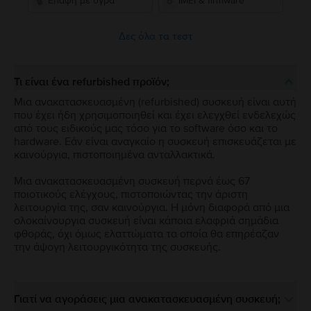
Επαφή με υγρά
IMEI & firmware
Δες όλα τα τεστ
Τι είναι ένα refurbished προϊόν;
Μια ανακατασκευασμένη (refurbished) συσκευή είναι αυτή
που έχει ήδη χρησιμοποιηθεί και έχει ελεγχθεί ενδελεχώς
από τους ειδικούς μας τόσο για το software όσο και το
hardware. Εάν είναι αναγκαίο η συσκευή επισκευάζεται με
καινούργια, πιστοποιημένα ανταλλακτικά.
Μια ανακατασκευασμένη συσκευή περνά έως 67
ποιοτικούς ελέγχους, πιστοποιώντας την άριστη
λειτουργία της, σαν καινούργια. Η μόνη διαφορά από μια
ολοκαίνουργια συσκευή είναι κάποια ελαφριά σημάδια
φθοράς, όχι όμως ελαττώματα τα οποία θα επηρέαζαν
την άψογη λειτουργικότητα της συσκευής.
Γιατί να αγοράσεις μια ανακατασκευασμένη συσκευή;