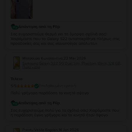
Απάντηση από τη Flip
Σας ευχαριστούμε θερμά για τα όμορφα σχόλιά σας!
Χαιρόμαστε που το Galaxy S22 ανταποκρίθηκε πλήρως στις
προσδοκίες σας και σας ικανοποίησε απόλυτα.»
Μητσουρα Κωνσταντινα
,
22 Mar 2026
Samsung Galaxy S22 5G Dual Sim, Phantom Black, 128 GB,
Πολύ καλό
Τελειο
5
/5
Επαληθευμένη κριτική
Πολύ γρήγορα παράδοση το κινητό αψογο
Απάντηση από τη Flip
Σας ευχαριστούμε πολύ για τα σχόλιά σας! Χαιρόμαστε που
η παράδοση έγινε γρήγορα και το κινητό ήταν άψογο
Preotu Vasile Bogdan
,
14 Jan 2026