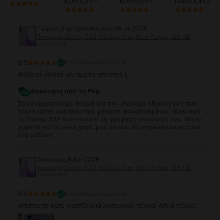
ΚΟΥΠΟΥΚΗ
ΚΟΥΠΟΥΚΗ
PAPADOPOUL
Γιώργος δημητρακοπουλος
,
08 Jul 2026
Samsung Galaxy S22 5G Dual Sim, Bora Purple, 128 GB,
Πολύ καλό
5
/5
Επαληθευμένη κριτική
Φοβερό κινητό και άμεση αποστολή
Απάντηση από τη Flip
Σας ευχαριστούμε θερμά για την υπέροχη αξιολόγησή σας!
Χαιρόμαστε ιδιαίτερα που μείνατε ικανοποιημένος τόσο από
το Galaxy S22 όσο και από τη γρήγορη αποστολή του. Να το
χαρείτε και θα είναι χαρά μας να σας εξυπηρετήσουμε ξανά
στο μέλλον!
Ανώνυμος
,
11 Apr 2026
Samsung Galaxy S22 5G Dual Sim, Bora Purple, 128 GB,
Πολύ καλό
5
/5
Επαληθευμένη κριτική
Απίστευτο ούτε γρατζουνιά λειτουργεί τέλεια! Απλά τέλειο!