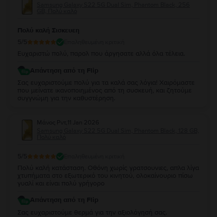
Samsung Galaxy S22 5G Dual Sim, Phantom Black, 256
GB, Πολύ καλό
Πολύ καλή Σισκευεη
5
/5
Επαληθευμένη κριτική
Ευχαριστώ πολύ, παρολ που άργησατε αλλά όλα τέλεια.
Απάντηση από τη Flip
Σας ευχαριστούμε πολύ για τα καλά σας λόγια! Χαιρόμαστε
που μείνατε ικανοποιημένος από τη συσκευή, και ζητούμε
συγγνώμη για την καθυστέρηση.
Μάνος Ρντ
,
11 Jan 2026
Samsung Galaxy S22 5G Dual Sim, Phantom Black, 128 GB,
Πολύ καλό
5
/5
Επαληθευμένη κριτική
Πολύ καλή κατάσταση. Οθόνη χωρίς γρατσουνιες, απλα λίγα
χτυπήματα στο εξωτερικό του κινητού, ολοκαίνουριο πίσω
γυαλί και είναι πολύ γρήγορο
Απάντηση από τη Flip
Σας ευχαριστούμε θερμά για την αξιολόγησή σας.