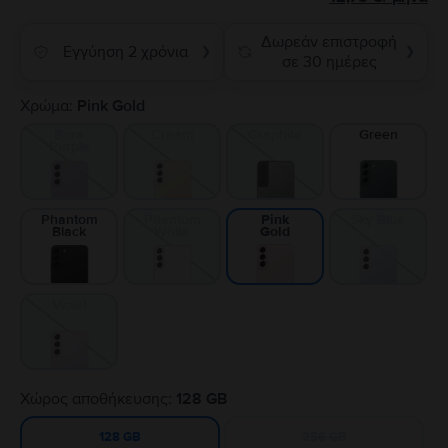
Δωρεάν επιστροφή
Εγγύηση 2 χρόνια
❯
❯
σε 30 ημέρες
Χρώμα:
Pink Gold
Bora
Cream
Graphite
Green
Purple
Phantom
Phantom
Sky Blue
Pink
Black
White
Gold
Violet
Χώρος αποθήκευσης:
128 GB
256 GB
128 GB