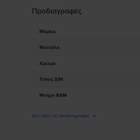
Προδιαγραφές
Πληροφορίες Ασφάλειας Προϊόντος
Πληροφορίες σχετικά με τις προειδοποιήσεις ασφαλείας πο
Παρακαλώ διαβάστε το εγχειρίδιο.
Μάρκα
Μοντέλο
Χρώμα
Τύπος SIM
Μνήμη RAM
Δες όλες τις προδιαγραφές