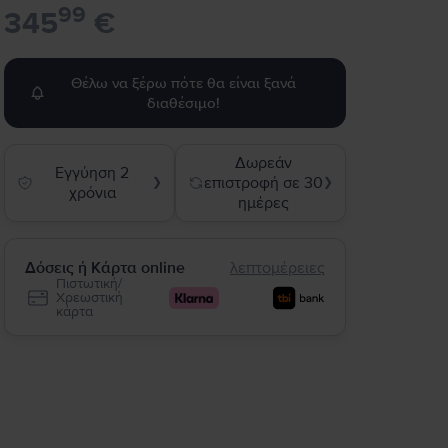
99
345
€
Θέλω να ξέρω πότε θα είναι ξανά
διαθέσιμο!
Δωρεάν
Εγγύηση 2
επιστροφή σε 30
❯
❯
χρόνια
ημέρες
Δόσεις ή Κάρτα online
λεπτομέρειες
Πιστωτική/
Χρεωστική
κάρτα