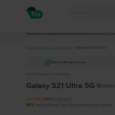
Smartphone
Laptops
Tablets
Smartwatches
Κονσόλες
Συχν
Κινητά τηλέφωνα
Samsung
/
Galaxy S21 Ultra 5G
/
Έως και 40% φθηνότερα
Κινητό τηλέφωνο Samsung
Galaxy S21 Ultra 5G
Brown,
4.8
4417
κριτικές
85%
των πελατών της Flip συνιστούν το προϊόν