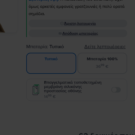
όμως αρκετές εμφανείς γρατζουνιές ή πολύ ορατά
σημάδια.
Άριστη λειτουργία
Απόδοση μπαταρίας
Μπαταρία:
Τυπικό
Δείτε λεπτομέρειες
Μπαταρία 100%
Τυπικό
99
36
€
Επαγγελματικά τοποθετημένη
μεμβράνη σιλικόνης
προστασίας οθόνης
Enable
99
14
€