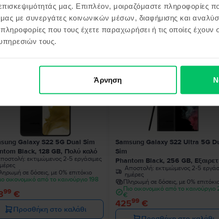
 επισκεψιμότητάς μας. Επιπλέον, μοιραζόμαστε πληροφορίες π
ό μας με συνεργάτες κοινωνικών μέσων, διαφήμισης και αναλύσ
 πληροφορίες που τους έχετε παραχωρήσει ή τις οποίες έχουν σ
όντα παρόμοια με την αναζήτησ
υπηρεσιών τους.
Άρνηση
Ν
sung Galaxy S22 5G Dual Sim
Samsung Galaxy S22 Ultra 5G D
ntom Black, 128 GB, Πολύ καλό
Sim
ποστολή:
εκτιμώμενος 2-5 εργάσιμες
Phantom Black, 256 GB, Εξαιρετ
μέρες
Αποστολή:
εκτιμώμενος 2-5 εργάσ
ληρωμή σε δόσεις, με 0% επιτόκιο
ημέρες
ιο οικονομικό από το καινούργιο 198
Πληρωμή σε δόσεις, με 0% επιτόκι
Πιο οικονομικό από το καινούργιο
99
8
€
€
99
425
€
Προσθήκη στο καλάθι
Προσθήκη στο καλάθι