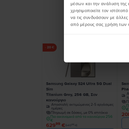
μέσων και την ανάλυση της
χρησιμοποιείτε τον ιστότοπ
να τις συνδυάσουν με άλλες
Προϊ
από μέρους σας χρήση των 
- 20 €
Samsung Galaxy S24 Ultra 5G Dual
Sam
Sim
Pha
Α
Titanium Grey, 256 GB, Σαν
η
καινούργιο
Π
Αποστολή:
εκτιμώμενος 2-5 εργάσιμες
Π
ημέρες
€
Πληρωμή σε δόσεις, με 0% επιτόκιο
20
Πιο οικονομικό από το καινούργιο 256
€
99
629
€
99
649
€