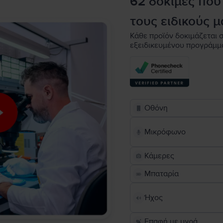
62 δοκιμές που
τους ειδικούς μ
Κάθε προϊόν δοκιμάζεται σ
εξειδικευμένου προγράμμ
Οθόνη
Μικρόφωνο
Κάμερες
Μπαταρία
Ήχος
Επαφή με υγρά