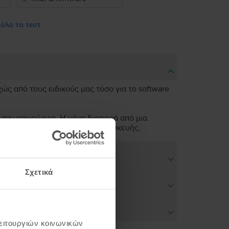
 όλα τα τεστ
χώς από τους ειδικούς μας τόσο για το software
 σαν καινούργια. Η μόνη διαφορά από μια
ν άψογη λειτουργικότητα της συσκευής.
Σχετικά
λειτουργιών κοινωνικών