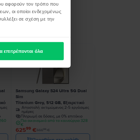
ου αφορούν τον τρόπο που
εων, οι οποίοι ενδεχομένως
υλλέξει σε σχέση με την
ή σου
α επιτρέπονται όλα
- 41 €
ual
Samsung Galaxy S24 Ultra 5G Dual
Sim
ικό
Titanium Grey, 512 GB, Εξαιρετικό
ιμες
Αποστολή:
εκτιμώμενος 2-5 εργάσιμες
ημέρες
ο
Πληρωμή σε δόσεις, με 0% επιτόκιο
 260
Πιο οικονομικό από το καινούργιο 328
€
99
625
€
99
666
€
Προσθήκη στο καλάθι