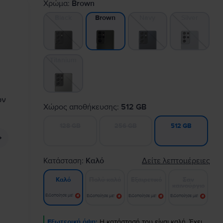
Χρώμα:
Brown
Black
Navy
Silver
Brown
Titanium
Χώρος αποθήκευσης:
512 GB
128 GB
256 GB
512 GB
Κατάσταση:
Καλό
Δείτε λεπτομέρειες
Πολύ καλό
Εξαιρετικό
Σαν
Καλό
καινούργιο
Ειδοποίησε με!
Ειδοποίησε με!
Ειδοποίησε με!
Ειδοποίησε με!
Εξωτερική όψη:
Η κατάστασή του είναι καλή. Έχει