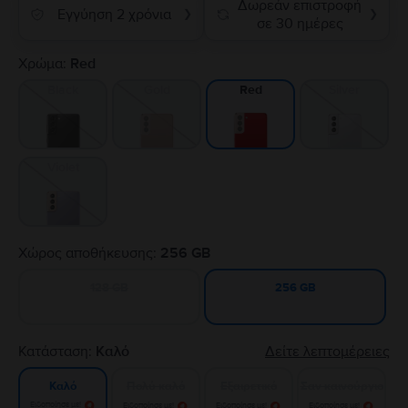
Δωρεάν επιστροφή
Εγγύηση 2 χρόνια
❯
❯
σε 30 ημέρες
Χρώμα:
Red
Black
Gold
Silver
Red
Violet
Χώρος αποθήκευσης:
256 GB
128 GB
256 GB
Κατάσταση:
Καλό
Δείτε λεπτομέρειες
Πολύ καλό
Εξαιρετικό
Σαν καινούργιο
Καλό
Ειδοποίησε με!
Ειδοποίησε με!
Ειδοποίησε με!
Ειδοποίησε με!