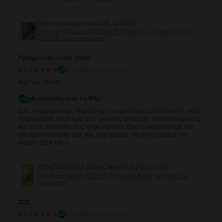
Dimitris Karagiannakis
,
29 Jul 2026
Samsung Galaxy S24 Ultra 5G Dual Sim, Titanium Grey,
256 GB, Σαν καινούργιο
Πραγματικα ειναι τελιο
5
/5
Επαληθευμένη κριτική
Αψογω τελειο
Απάντηση από τη Flip
Σας ευχαριστούμε θερμά για την υπέροχη αξιολόγησή σας!
Χαιρόμαστε ιδιαίτερα που μείνατε απόλυτα ικανοποιημένος
και ότι η εμπειρία σας ήταν άψογη. Σας ευχαριστούμε για
την εμπιστοσύνη σας και ευχόμαστε να απολαύσετε το
Galaxy S24 Ultra.
ΚΩΝΣΤΑΝΤΙΝΟΣ ΖΑΡΝΟΜΉΤΡΟΣ
,
29 Jul 2026
Samsung Galaxy S22 5G, Phantom Black, 128 GB, Σαν
καινούργιο
S22
5
/5
Επαληθευμένη κριτική