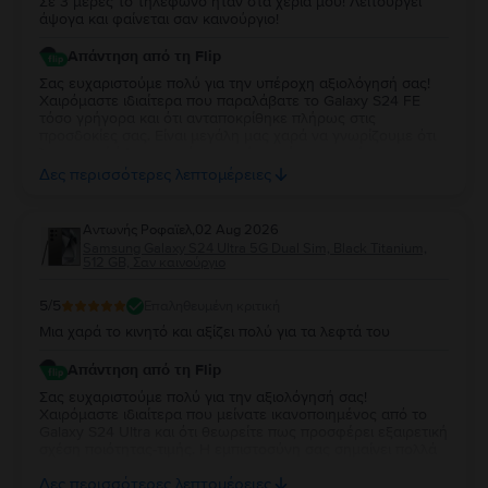
Σε 3 μέρες το τηλέφωνο ήταν στα χέρια μου! Λειτουργεί
άψογα και φαίνεται σαν καινούργιο!
Απάντηση από τη Flip
Σας ευχαριστούμε πολύ για την υπέροχη αξιολόγησή σας!
Χαιρόμαστε ιδιαίτερα που παραλάβατε το Galaxy S24 FE
τόσο γρήγορα και ότι ανταποκρίθηκε πλήρως στις
προσδοκίες σας. Είναι μεγάλη μας χαρά να γνωρίζουμε ότι
λειτουργεί άψογα και ότι η κατάστασή της σας άφησε
απόλυτα ικανοποιημένη. Σας ευχαριστούμε για την
Δες περισσότερες λεπτομέρειες
εμπιστοσύνη σας και σας ευχόμαστε να χαρείτε τη νέα σας
συσκευή!
Aντωνής Ροφαϊελ
,
02 Aug 2026
Samsung Galaxy S24 Ultra 5G Dual Sim, Black Titanium,
512 GB, Σαν καινούργιο
5
/5
Επαληθευμένη κριτική
Μια χαρά το κινητό και αξίζει πολύ για τα λεφτά του
Απάντηση από τη Flip
Σας ευχαριστούμε πολύ για την αξιολόγησή σας!
Χαιρόμαστε ιδιαίτερα που μείνατε ικανοποιημένος από το
Galaxy S24 Ultra και ότι θεωρείτε πως προσφέρει εξαιρετική
σχέση ποιότητας-τιμής. Η εμπιστοσύνη σας σημαίνει πολλά
για εμάς. Να χαρείτε τη νέα σας συσκευή και θα χαρούμε να
Δες περισσότερες λεπτομέρειες
σας εξυπηρετήσουμε ξανά στο μέλλον!