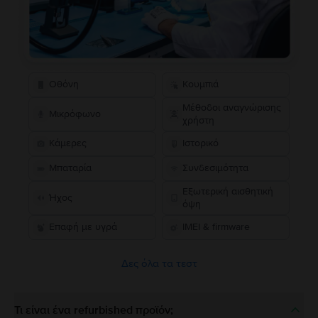
Οθόνη
Κουμπιά
Μέθοδοι αναγνώρισης
Μικρόφωνο
χρήστη
Κάμερες
Ιστορικό
Μπαταρία
Συνδεσιμότητα
Εξωτερική αισθητική
Ήχος
όψη
Επαφή με υγρά
IMEI & firmware
Δες όλα τα τεστ
Τι είναι ένα refurbished προϊόν;