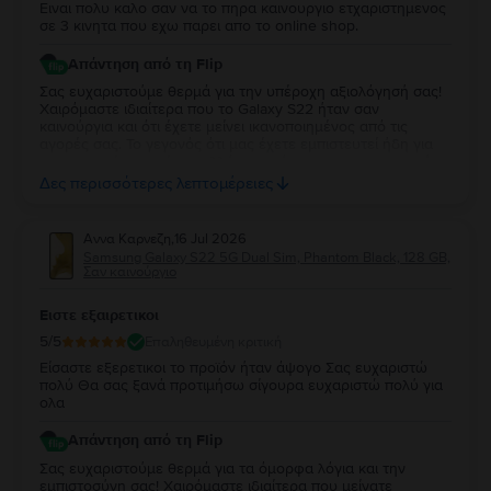
Ειναι πολυ καλο σαν να το πηρα καινουργιο ετχαριστημενος
σε 3 κινητα που εχω παρει απο το online shop.
Απάντηση από τη Flip
Σας ευχαριστούμε θερμά για την υπέροχη αξιολόγησή σας!
Χαιρόμαστε ιδιαίτερα που το Galaxy S22 ήταν σαν
καινούργια και ότι έχετε μείνει ικανοποιημένος από τις
αγορές σας. Το γεγονός ότι μας έχετε εμπιστευτεί ήδη για
τρεις αγορές σημαίνει πολλά για εμάς και σας ευχαριστούμε
ειλικρινά για τη στήριξή σας. Σας ευχόμαστε να απολαύσετε
Δες περισσότερες λεπτομέρειες
τη νέα σας συσκευή και θα χαρούμε να σας
εξυπηρετήσουμε ξανά στο μέλλον!
Αννα Καρνεζη
,
16 Jul 2026
Samsung Galaxy S22 5G Dual Sim, Phantom Black, 128 GB,
Σαν καινούργιο
Ειστε εξαιρετικοι
5
/5
Επαληθευμένη κριτική
Είσαστε εξερετικοι το προϊόν ήταν άψογο Σας ευχαριστώ
πολύ Θα σας ξανά προτιμήσω σίγουρα ευχαριστώ πολύ για
ολα
Απάντηση από τη Flip
Σας ευχαριστούμε θερμά για τα όμορφα λόγια και την
εμπιστοσύνη σας! Χαιρόμαστε ιδιαίτερα που μείνατε