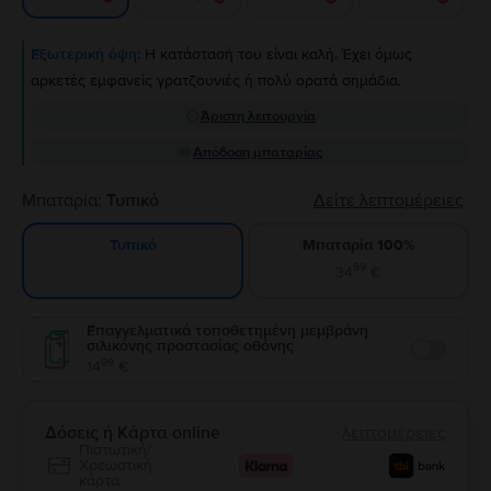
Εξωτερική όψη:
Η κατάστασή του είναι καλή. Έχει όμως
αρκετές εμφανείς γρατζουνιές ή πολύ ορατά σημάδια.
Άριστη λειτουργία
Απόδοση μπαταρίας
Μπαταρία:
Τυπικό
Δείτε λεπτομέρειες
Μπαταρία 100%
Τυπικό
99
34
€
Επαγγελματικά τοποθετημένη μεμβράνη
σιλικόνης προστασίας οθόνης
Enable
99
14
€
Δόσεις ή Κάρτα online
λεπτομέρειες
Πιστωτική/
Χρεωστική
κάρτα