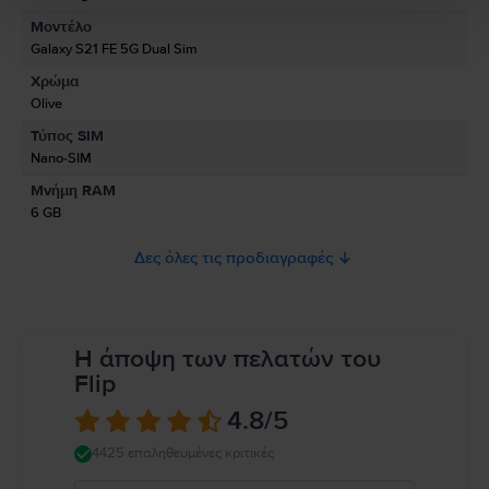
Μοντέλο
Πληροφορίες Υπεύθυνου Προσώπου
Galaxy S21 FE 5G Dual Sim
Χρώμα
Πληροφορίες Ασφάλειας Προϊόντος
Olive
Πληροφορίες σχετικά με τις προειδοποιήσεις ασφαλείας που αφορούν
Τύπος SIM
το προϊόν.
Nano-SIM
Παρακαλώ διαβάστε το εγχειρίδιο.
Μνήμη RAM
6 GB
Δες όλες τις προδιαγραφές
Η άποψη των πελατών του
Flip
4.8
/5
4425 επαληθευμένες κριτικές