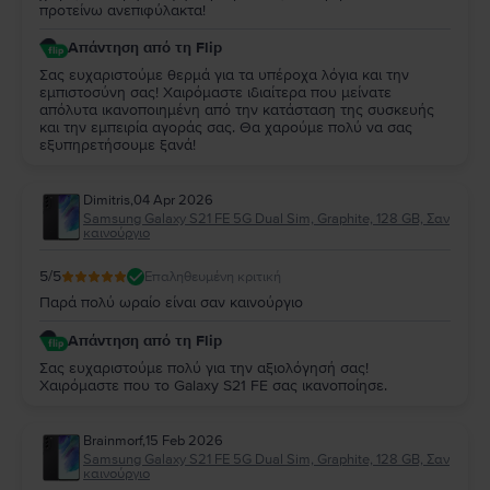
προτείνω ανεπιφύλακτα!
Απάντηση από τη Flip
Σας ευχαριστούμε θερμά για τα υπέροχα λόγια και την
εμπιστοσύνη σας! Χαιρόμαστε ιδιαίτερα που μείνατε
απόλυτα ικανοποιημένη από την κατάσταση της συσκευής
και την εμπειρία αγοράς σας. Θα χαρούμε πολύ να σας
εξυπηρετήσουμε ξανά!
Dimitris
,
04 Apr 2026
Samsung Galaxy S21 FE 5G Dual Sim, Graphite, 128 GB, Σαν
καινούργιο
5
/5
Επαληθευμένη κριτική
Παρά πολύ ωραίο είναι σαν καινούργιο
Απάντηση από τη Flip
Σας ευχαριστούμε πολύ για την αξιολόγησή σας!
Χαιρόμαστε που το Galaxy S21 FE σας ικανοποίησε.
Brainmorf
,
15 Feb 2026
Samsung Galaxy S21 FE 5G Dual Sim, Graphite, 128 GB, Σαν
καινούργιο