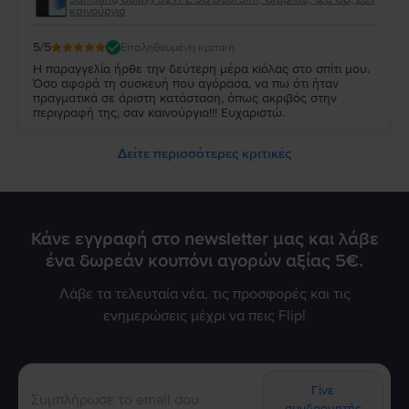
καινούργιο
5
/5
Επαληθευμένη κριτική
Η παραγγελία ήρθε την δεύτερη μέρα κιόλας στο σπίτι μου.
Όσο αφορά τη συσκευή που αγόρασα, να πω ότι ήταν
πραγματικά σε άριστη κατάσταση, όπως ακριβός στην
περιγραφή της, σαν καινούργιο!!! Ευχαριστώ.
Δείτε περισσότερες κριτικές
Κάνε εγγραφή στο newsletter μας και λάβε
ένα δωρεάν κουπόνι αγορών αξίας 5€.
Λάβε τα τελευταία νέα, τις προσφορές και τις
ενημερώσεις μέχρι να πεις Flip!
Γίνε
συνδρομητής