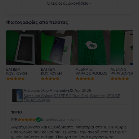
Όλες οι αξιολογήσεις
5
4
Φωτογραφίες από πελάτες
3
2
1
ΕΛΠΙΔΑ
ΕΛΠΙΔΑ
ALENA S.
ALENA S.
ΚΟΥΠΟΥΚΗ
ΚΟΥΠΟΥΚΗ
PAPADOPOULOS
PAPADOPOUL
Ανδριοπούλου Αικατερίνη
,
12 Apr 2026
Samsung Galaxy S21 FE 5G Dual Sim, Graphite, 256 GB,
Σαν καινούργιο
10/10
5
/5
Επαληθευμένη κριτική
Αγρατζούνιστο και αψεγάδιαστο. Μπαταρία στο 100% Χωρίς
υπερβολές σαν καινούριο. Συνιστώ την αγορά από το flip gr
χωρίς δεύτερη σκέψη. Σίγουρα θα ξανά αγοράσω, το