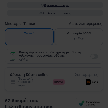
Άριστη λειτουργία
Απόδοση μπαταρίας
Μπαταρία:
Τυπικό
Δείτε λεπτομέρειες
Μπαταρία 100%
Τυπικό
99
34
€
Επαγγελματικά τοποθετημένη μεμβράνη
σιλικόνης προστασίας οθόνης
Enable
99
14
€
Δόσεις ή Κάρτα online
λεπτομέρειες
Πιστωτική/
Χρεωστική
κάρτα
62 δοκιμές που
διεξήχθησαν από τους