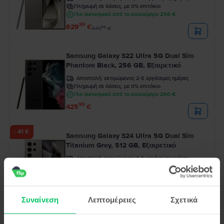
Πληρωμή σε δόσεις, με 0% επιτόκιο
Πιο οικονομικό από το καινούργιο 256 €
99
629
€
99
649
€
Samsung Galaxy S22 Ultra 5G Dual Sim
Phantom Black, 256 GB, Εξαιρετικό
Αποστολή:
εκτιμώμενος 2-5 εργάσιμες ημέρες
Πληρωμή σε δόσεις, με 0% επιτόκιο
Πιο οικονομικό από το καινούργιο 260 €
99
425
€
- 41 €
Samsung Galaxy S24 Ultra 5G Dual Sim
Titanium Grey, 512 GB, Εξαιρετικό
Αποστολή:
εκτιμώμενος 2-5 εργάσιμες ημέρες
Πληρωμή σε δόσεις, με 0% επιτόκιο
Πιο οικονομικό από το καινούργιο 328 €
99
625
€
99
666
€
Συναίνεση
Λεπτομέρειες
Σχετικά