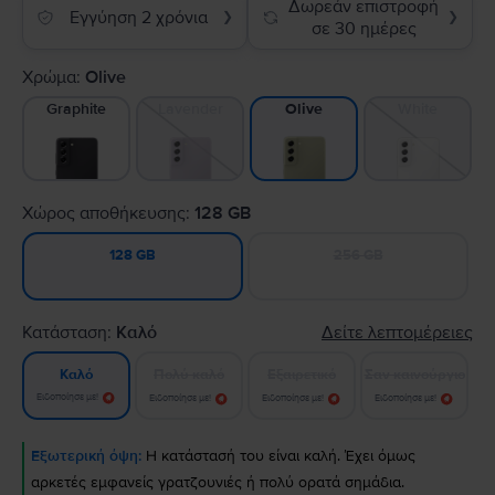
Δωρεάν επιστροφή
Εγγύηση 2 χρόνια
❯
❯
σε 30 ημέρες
Χρώμα:
Olive
Graphite
Lavender
White
Olive
Χώρος αποθήκευσης:
128 GB
256 GB
128 GB
Κατάσταση:
Καλό
Δείτε λεπτομέρειες
Πολύ καλό
Εξαιρετικό
Σαν καινούργιο
Καλό
Ειδοποίησε με!
Ειδοποίησε με!
Ειδοποίησε με!
Ειδοποίησε με!
Εξωτερική όψη:
Η κατάστασή του είναι καλή. Έχει όμως
αρκετές εμφανείς γρατζουνιές ή πολύ ορατά σημάδια.