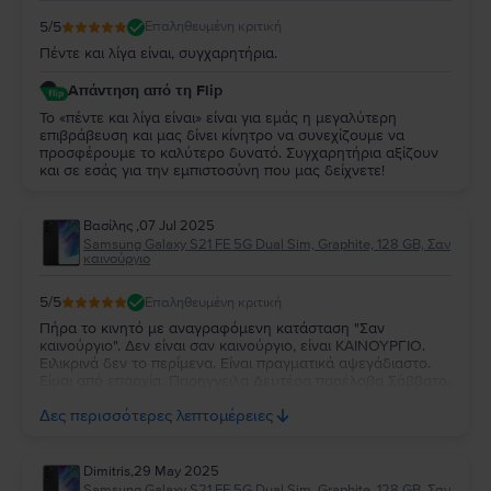
5
/5
Επαληθευμένη κριτική
Πέντε και λίγα είναι, συγχαρητήρια.
Απάντηση από τη Flip
Το «πέντε και λίγα είναι» είναι για εμάς η μεγαλύτερη
επιβράβευση και μας δίνει κίνητρο να συνεχίζουμε να
προσφέρουμε το καλύτερο δυνατό. Συγχαρητήρια αξίζουν
και σε εσάς για την εμπιστοσύνη που μας δείχνετε!
Βασίλης
,
07 Jul 2025
Samsung Galaxy S21 FE 5G Dual Sim, Graphite, 128 GB, Σαν
καινούργιο
5
/5
Επαληθευμένη κριτική
Πήρα το κινητό με αναγραφόμενη κατάσταση "Σαν
καινούργιο". Δεν είναι σαν καινούργιο, είναι ΚΑΙΝΟΥΡΓΙΟ.
Ειλικρινά δεν το περίμενα. Είναι πραγματικά αψεγάδιαστο.
Είμαι από επαρχία. Παρηγγειλα Δευτέρα παρέλαβα Σάββατο.
Είναι οκ οι χρόνοι για επαρχία. Αλλά έχω πάθει πλάκα με την
Δες περισσότερες λεπτομέρειες
κατάσταση του κινητού. Σε τέτοια τιμή....
Dimitris
,
29 May 2025
Samsung Galaxy S21 FE 5G Dual Sim, Graphite, 128 GB, Σαν