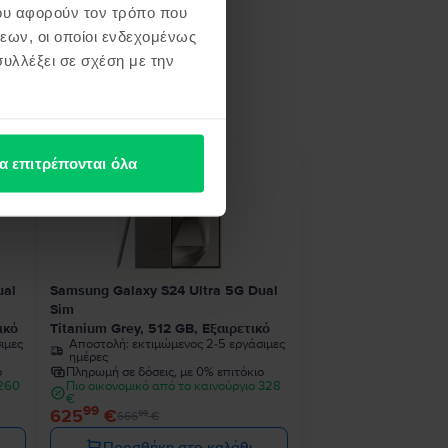
ου αφορούν τον τρόπο που
εων, οι οποίοι ενδεχομένως
υλλέξει σε σχέση με την
ή σου
α επιτρέπονται όλα
- 41 €
ual
Samsung Galaxy S24 Ultra 5G Dual
Sim
ικό
Titanium Grey, 512 GB, Εξαιρετικό
ιμες
Αποστολή:
εκτιμώμενος 2-5 εργάσιμες
ημέρες
ο
Πληρωμή σε δόσεις, με 0% επιτόκιο
 260
Πιο οικονομικό από το καινούργιο 328
€
99
625
€
99
666
€
Προσθήκη στο καλάθι