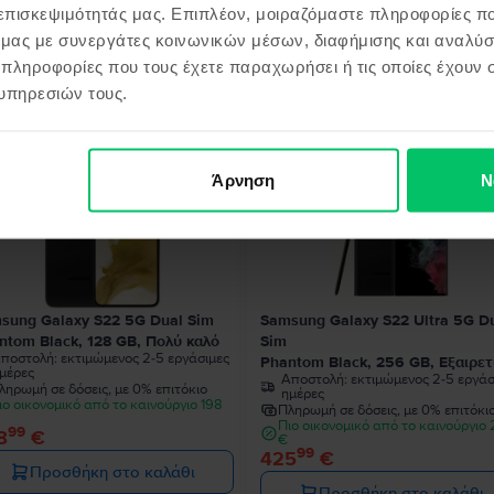
 επισκεψιμότητάς μας. Επιπλέον, μοιραζόμαστε πληροφορίες π
ό μας με συνεργάτες κοινωνικών μέσων, διαφήμισης και αναλύσ
 πληροφορίες που τους έχετε παραχωρήσει ή τις οποίες έχουν σ
όντα παρόμοια με την αναζήτησ
υπηρεσιών τους.
Άρνηση
Ν
sung Galaxy S22 5G Dual Sim
Samsung Galaxy S22 Ultra 5G D
ntom Black, 128 GB, Πολύ καλό
Sim
ποστολή:
εκτιμώμενος 2-5 εργάσιμες
Phantom Black, 256 GB, Εξαιρετ
μέρες
Αποστολή:
εκτιμώμενος 2-5 εργάσ
ληρωμή σε δόσεις, με 0% επιτόκιο
ημέρες
ιο οικονομικό από το καινούργιο 198
Πληρωμή σε δόσεις, με 0% επιτόκι
Πιο οικονομικό από το καινούργιο
99
8
€
€
99
425
€
Προσθήκη στο καλάθι
Προσθήκη στο καλάθι