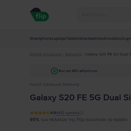
Smartphone
Laptops
Tablets
Smartwatches
Κονσόλες
Συχν
Κινητά τηλέφωνα
Samsung
/
Galaxy S20 FE 5G Dual 
/
Έως και 40% φθηνότερα
Κινητό τηλέφωνο Samsung
Galaxy S20 FE 5G Dual S
4.8
4413
κριτικές
95%
των πελατών της Flip συνιστούν το προϊόν