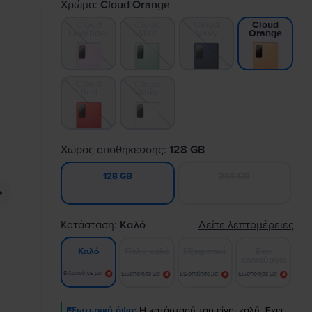
Χρώμα:
Cloud Orange
Cloud
Cloud
Cloud
Cloud
Lavender
Mint
Navy
Orange
Cloud
Cloud
Red
White
Χώρος αποθήκευσης:
128 GB
256 GB
128 GB
Κατάσταση:
Καλό
Δείτε λεπτομέρειες
Πολύ καλό
Εξαιρετικό
Σαν
Καλό
καινούργιο
Ειδοποίησε με!
Ειδοποίησε με!
Ειδοποίησε με!
Ειδοποίησε με!
Εξωτερική όψη:
Η κατάστασή του είναι καλή. Έχει