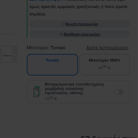
όμως αρκετές εμφανείς γρατζουνιές ή πολύ ορατά
σημάδια.
Άριστη λειτουργία
Απόδοση μπαταρίας
Μπαταρία:
Τυπικό
Δείτε λεπτομέρειες
Μπαταρία 100%
Τυπικό
99
34
€
Επαγγελματικά τοποθετημένη
μεμβράνη σιλικόνης
προστασίας οθόνης
Enable
99
10
€