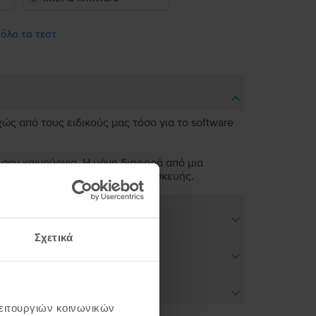
 όλα τα τεστ
χώς από τους ειδικούς μας τόσο για το software
 σαν καινούργια. Η μόνη διαφορά από μια
ν άψογη λειτουργικότητα της συσκευής.
Σχετικά
λειτουργιών κοινωνικών