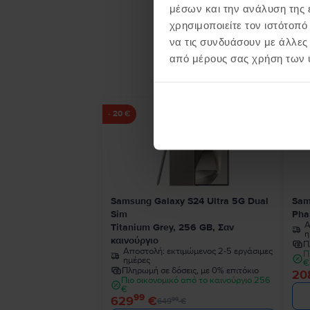
μέσων και την ανάλυση της
χρησιμοποιείτε τον ιστότοπ
να τις συνδυάσουν με άλλες
Προϊ
από μέρους σας χρήση των 
- 20 €
Samsung Galaxy S24 Ultra 5G Dual
Sam
Sim
Pha
Α
Titanium Grey, 256 GB, Σαν
η
καινούργιο
Π
Αποστολή:
εκτιμώμενος 2-5 εργάσιμες
Π
ημέρες
€
Πληρωμή σε δόσεις, με 0% επιτόκιο
20
Πιο οικονομικό από το καινούργιο 256
€
99
629
€
99
649
€