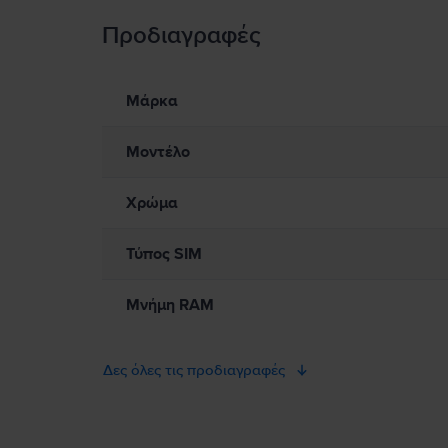
Προδιαγραφές
Πληροφορίες Ασφάλειας Προϊόντος
Πληροφορίες σχετικά με τις προειδοποιήσεις ασφαλείας πο
Παρακαλώ διαβάστε το εγχειρίδιο.
Μάρκα
Μοντέλο
Χρώμα
Τύπος SIM
Μνήμη RAM
Δες όλες τις προδιαγραφές