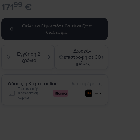
99
171
€
Θέλω να ξέρω πότε θα είναι ξανά
διαθέσιμο!
Δωρεάν
Εγγύηση 2
επιστροφή σε 30
❯
❯
χρόνια
ημέρες
Δόσεις ή Κάρτα online
λεπτομέρειες
Πιστωτική/
Χρεωστική
κάρτα