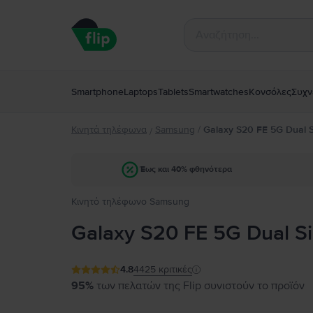
Smartphone
Laptops
Tablets
Smartwatches
Κονσόλες
Συχν
Κινητά τηλέφωνα
Samsung
/
Galaxy S20 FE 5G Dual 
/
Έως και 40% φθηνότερα
Κινητό τηλέφωνο Samsung
Galaxy S20 FE 5G Dual S
4.8
4425
κριτικές
95%
των πελατών της Flip συνιστούν το προϊόν