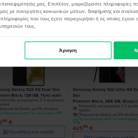
 επισκεψιμότητάς μας. Επιπλέον, μοιραζόμαστε πληροφορίες π
ό μας με συνεργάτες κοινωνικών μέσων, διαφήμισης και αναλύσ
 πληροφορίες που τους έχετε παραχωρήσει ή τις οποίες έχουν σ
όντα παρόμοια με την αναζήτησ
υπηρεσιών τους.
Άρνηση
Ν
sung Galaxy S22 5G Dual Sim
Samsung Galaxy S22 Ultra 5G D
ntom Black, 128 GB, Πολύ καλό
Sim
ποστολή:
εκτιμώμενος 2-5 εργάσιμες
Phantom Black, 256 GB, Εξαιρετ
μέρες
Αποστολή:
εκτιμώμενος 2-5 εργάσ
ληρωμή σε δόσεις, με 0% επιτόκιο
ημέρες
ιο οικονομικό από το καινούργιο 198
Πληρωμή σε δόσεις, με 0% επιτόκι
Πιο οικονομικό από το καινούργιο
99
8
€
€
99
425
€
Προσθήκη στο καλάθι
Προσθήκη στο καλάθι