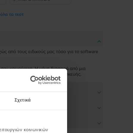
 όλα τα τεστ
χώς από τους ειδικούς μας τόσο για το software
 σαν καινούργια. Η μόνη διαφορά από μια
ν άψογη λειτουργικότητα της συσκευής.
Σχετικά
λειτουργιών κοινωνικών