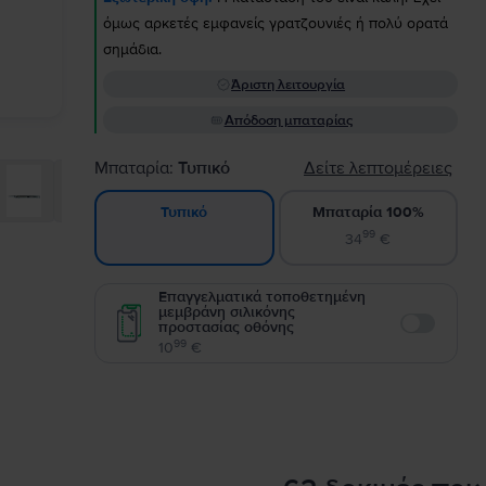
όμως αρκετές εμφανείς γρατζουνιές ή πολύ ορατά
σημάδια.
Άριστη λειτουργία
Απόδοση μπαταρίας
Μπαταρία:
Τυπικό
Δείτε λεπτομέρειες
Μπαταρία 100%
Τυπικό
99
34
€
Επαγγελματικά τοποθετημένη
μεμβράνη σιλικόνης
προστασίας οθόνης
Enable
99
10
€