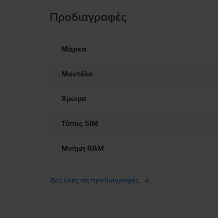
Προδιαγραφές
Πληροφορίες Ασφάλειας Προϊόντος
Πληροφορίες σχετικά με τις προειδοποιήσεις ασφαλείας πο
Παρακαλώ διαβάστε το εγχειρίδιο.
Μάρκα
Μοντέλο
Χρώμα
Τύπος SIM
Μνήμη RAM
Δες όλες τις προδιαγραφές