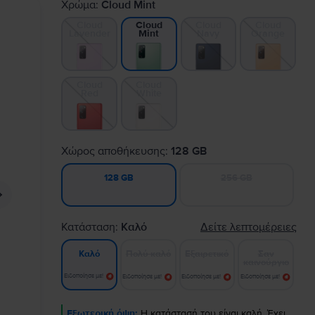
Χρώμα:
Cloud Mint
Cloud
Cloud
Cloud
Cloud
Lavender
Navy
Orange
Mint
Cloud
Cloud
Red
White
Χώρος αποθήκευσης:
128 GB
256 GB
128 GB
Κατάσταση:
Καλό
Δείτε λεπτομέρειες
Πολύ καλό
Εξαιρετικό
Σαν
Καλό
καινούργιο
Ειδοποίησε με!
Ειδοποίησε με!
Ειδοποίησε με!
Ειδοποίησε με!
Εξωτερική όψη:
Η κατάστασή του είναι καλή. Έχει