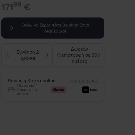
99
171
€
Θέλω να ξέρω πότε θα είναι ξανά
διαθέσιμο!
Δωρεάν
Εγγύηση 2
επιστροφή σε 30
❯
❯
χρόνια
ημέρες
Δόσεις ή Κάρτα online
λεπτομέρειες
Πιστωτική/
Χρεωστική
κάρτα