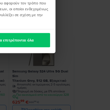
ου αφορούν τον τρόπο που
εων, οι οποίοι ενδεχομένως
υλλέξει σε σχέση με την
ή σου
α επιτρέπονται όλα
- 41 €
ual
Samsung Galaxy S24 Ultra 5G Dual
Sim
ικό
Titanium Grey, 512 GB, Εξαιρετικό
ιμες
Αποστολή:
εκτιμώμενος 2-5 εργάσιμες
ημέρες
ο
Πληρωμή σε δόσεις, με 0% επιτόκιο
 260
Πιο οικονομικό από το καινούργιο 328
€
99
625
€
99
666
€
Προσθήκη στο καλάθι