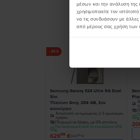
μέσων και την ανάλυση της
χρησιμοποιείτε τον ιστότοπ
να τις συνδυάσουν με άλλες
Προϊ
από μέρους σας χρήση των 
- 20 €
Samsung Galaxy S24 Ultra 5G Dual
Sam
Sim
Pha
Α
Titanium Grey, 256 GB, Σαν
η
καινούργιο
Π
Αποστολή:
εκτιμώμενος 2-5 εργάσιμες
Π
ημέρες
€
Πληρωμή σε δόσεις, με 0% επιτόκιο
20
Πιο οικονομικό από το καινούργιο 256
€
99
629
€
99
649
€