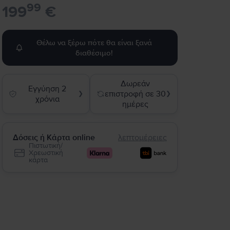
99
199
€
Θέλω να ξέρω πότε θα είναι ξανά
διαθέσιμο!
Δωρεάν
Εγγύηση 2
επιστροφή σε 30
❯
❯
χρόνια
ημέρες
Δόσεις ή Κάρτα online
λεπτομέρειες
Πιστωτική/
Χρεωστική
κάρτα