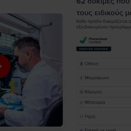
62 δοκιμές που
τους ειδικούς μ
Κάθε προϊόν δοκιμάζεται σ
εξειδικευμένου προγράμμ
Οθόνη
Μικρόφωνο
Κάμερες
Μπαταρία
Ήχος
Επαφή με υγρά