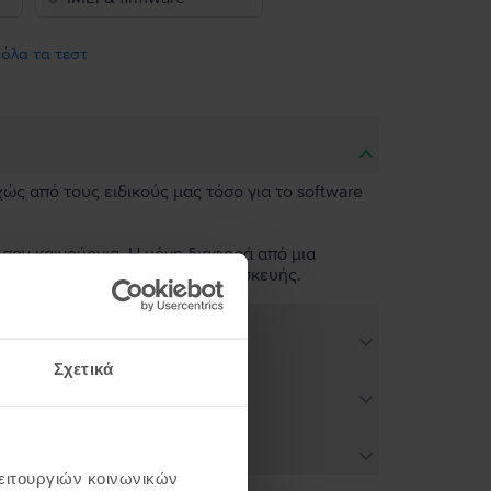
 όλα τα τεστ
χώς από τους ειδικούς μας τόσο για το software
 σαν καινούργια. Η μόνη διαφορά από μια
ν άψογη λειτουργικότητα της συσκευής.
Σχετικά
λειτουργιών κοινωνικών