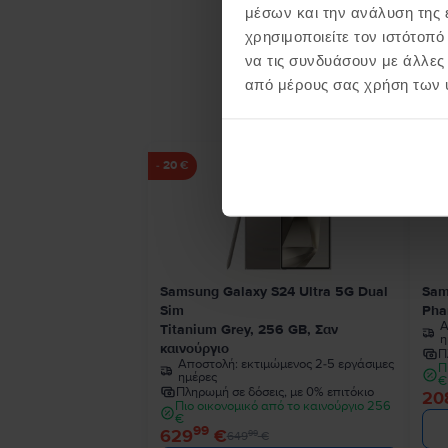
μέσων και την ανάλυση της
χρησιμοποιείτε τον ιστότοπ
να τις συνδυάσουν με άλλες
Προϊ
από μέρους σας χρήση των 
- 20 €
Samsung Galaxy S24 Ultra 5G Dual
Sam
Sim
Pha
Α
Titanium Grey, 256 GB, Σαν
η
καινούργιο
Π
Αποστολή:
εκτιμώμενος 2-5 εργάσιμες
Π
ημέρες
€
Πληρωμή σε δόσεις, με 0% επιτόκιο
20
Πιο οικονομικό από το καινούργιο 256
€
99
629
€
99
649
€