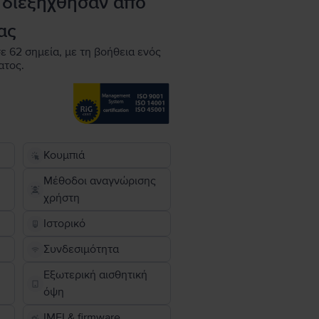
 διεξήχθησαν από
ας
ε 62 σημεία, με τη βοήθεια ενός
ατος.
Κουμπιά
Μέθοδοι αναγνώρισης
χρήστη
Ιστορικό
Συνδεσιμότητα
Εξωτερική αισθητική
όψη
IMEI & firmware