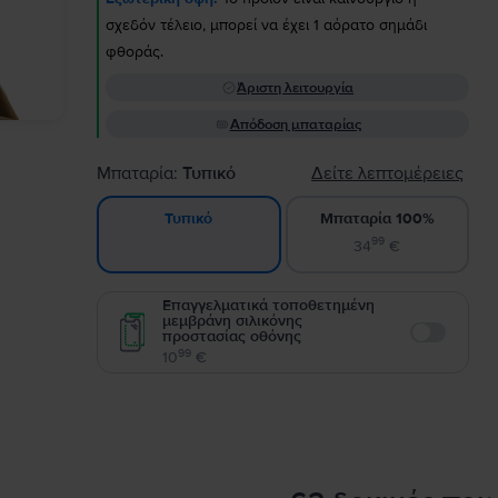
σχεδόν τέλειο, μπορεί να έχει 1 αόρατο σημάδι
φθοράς.
Άριστη λειτουργία
Απόδοση μπαταρίας
Μπαταρία:
Τυπικό
Δείτε λεπτομέρειες
Μπαταρία 100%
Τυπικό
99
34
€
Επαγγελματικά τοποθετημένη
μεμβράνη σιλικόνης
προστασίας οθόνης
Enable
99
10
€