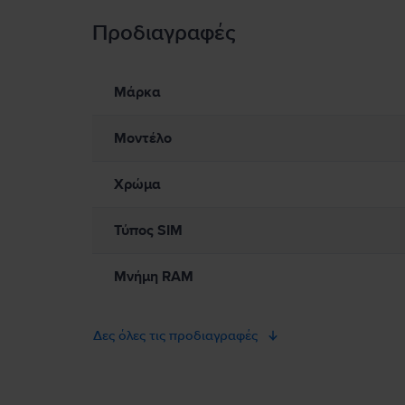
Προδιαγραφές
Πληροφορίες Ασφάλειας Προϊόντος
Πληροφορίες σχετικά με τις προειδοποιήσεις ασφαλείας πο
Παρακαλώ διαβάστε το εγχειρίδιο.
Μάρκα
Μοντέλο
Χρώμα
Τύπος SIM
Μνήμη RAM
Δες όλες τις προδιαγραφές