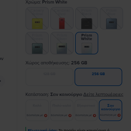
Χρώμα:
Prism White
Canary
Cardinal
Prism
Prism
Yellow
Red
Black
Blue
Prism
Prism
Prism
Green
Silver
White
Χώρος αποθήκευσης:
256 GB
128 GB
256 GB
Κατάσταση:
Σαν καινούργιο
Δείτε λεπτομέρειες
Καλό
Πολύ καλό
Εξαιρετικό
Σαν
καινούργιο
Ειδοποίησε με!
Ειδοποίησε με!
Ειδοποίησε με!
Ειδοποίησε με!
Εξωτερική όψη:
Το προϊόν είναι καινούργιο ή