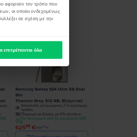
ου αφορούν τον τρόπο που
εων, οι οποίοι ενδεχομένως
υλλέξει σε σχέση με την
ή σου
α επιτρέπονται όλα
- 41 €
ual
Samsung Galaxy S24 Ultra 5G Dual
Sim
ικό
Titanium Grey, 512 GB, Εξαιρετικό
ιμες
Αποστολή:
εκτιμώμενος 2-5 εργάσιμες
ημέρες
ο
Πληρωμή σε δόσεις, με 0% επιτόκιο
 260
Πιο οικονομικό από το καινούργιο 328
€
99
625
€
99
666
€