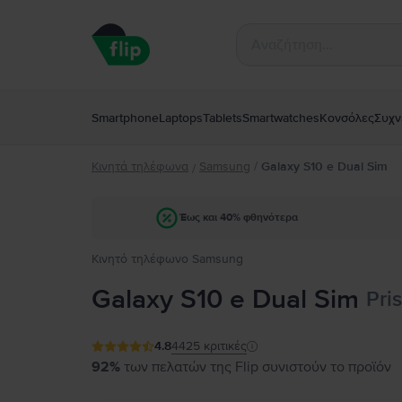
Smartphone
Laptops
Tablets
Smartwatches
Κονσόλες
Συχν
Κινητά τηλέφωνα
Samsung
/
Galaxy S10 e Dual Sim
/
Έως και 40% φθηνότερα
Κινητό τηλέφωνο Samsung
Galaxy S10 e Dual Sim
Pri
4.8
4425
κριτικές
92%
των πελατών της Flip συνιστούν το προϊόν