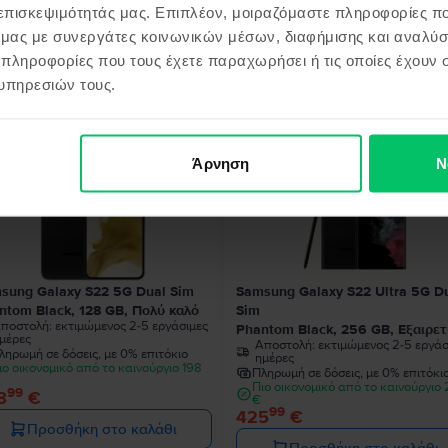
 επισκεψιμότητάς μας. Επιπλέον, μοιραζόμαστε πληροφορίες π
ό μας με συνεργάτες κοινωνικών μέσων, διαφήμισης και αναλύσ
 πληροφορίες που τους έχετε παραχωρήσει ή τις οποίες έχουν σ
όντα παρόμοια με την αναζήτησ
υπηρεσιών τους.
Άρνηση
Ν
Περιορισμένο απόθεμα
sung Galaxy S22 5G Dual Sim
Samsung Galaxy S22 Ultra 5G D
ntom Black, 128 GB, Πολύ καλό
Sim
ποστολή:
εκτιμώμενος 2-5 εργάσιμες
Phantom Black, 256 GB, Εξαιρετ
μέρες
Αποστολή:
εκτιμώμενος 2-5 εργάσ
ληρωμή σε δόσεις, με 0% επιτόκιο
ημέρες
ιο οικονομικό από το καινούργιο 198
Πληρωμή σε δόσεις, με 0% επιτόκι
Πιο οικονομικό από το καινούργιο
99
8
€
€
99
425
€
Προσθήκη στο καλάθι