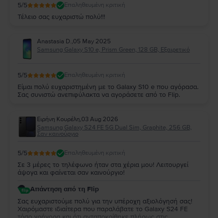
5
/5
Επαληθευμένη κριτική
Τέλειο σας ευχαριστώ πολύ!!!
Anastasia D.
,
05 May 2025
Samsung Galaxy S10 e, Prism Green, 128 GB, Εξαιρετικό
5
/5
Επαληθευμένη κριτική
Είμαι πολύ ευχαριστημένη με το Galaxy S10 e που αγόρασα.
Σας συνιστώ ανεπιφύλακτα να αγοράσετε από το Flip.
Ειρήνη Κουρέλη
,
03 Aug 2026
Samsung Galaxy S24 FE 5G Dual Sim, Graphite, 256 GB,
Σαν καινούργιο
5
/5
Επαληθευμένη κριτική
Σε 3 μέρες το τηλέφωνο ήταν στα χέρια μου! Λειτουργεί
άψογα και φαίνεται σαν καινούργιο!
Απάντηση από τη Flip
Σας ευχαριστούμε πολύ για την υπέροχη αξιολόγησή σας!
Χαιρόμαστε ιδιαίτερα που παραλάβατε το Galaxy S24 FE
τόσο γρήγορα και ότι ανταποκρίθηκε πλήρως στις