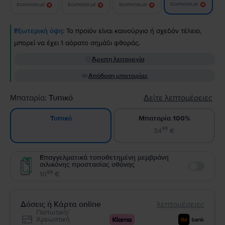
Ειδοποίησε με!
Ειδοποίησε με!
Ειδοποίησε με!
Ειδοποίησε με!
Εξωτερική όψη:
Το προϊόν είναι καινούργιο ή σχεδόν τέλειο,
μπορεί να έχει 1 αόρατο σημάδι φθοράς.
Άριστη λειτουργία
Απόδοση μπαταρίας
Μπαταρία:
Τυπικό
Δείτε λεπτομέρειες
Μπαταρία 100%
Τυπικό
99
34
€
Επαγγελματικά τοποθετημένη μεμβράνη
σιλικόνης προστασίας οθόνης
Enable
99
10
€
Δόσεις ή Κάρτα online
λεπτομέρειες
Πιστωτική/
Χρεωστική