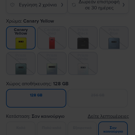
Δωρεάν επιστροφή
Εγγύηση 2 χρόνια
❯
❯
σε 30 ημέρες
Χρώμα:
Canary Yellow
Cardinal
Prism
Prism
Canary
Red
Black
Blue
Yellow
Prism
Prism
Prism
Green
Silver
White
Χώρος αποθήκευσης:
128 GB
256 GB
128 GB
Κατάσταση:
Σαν καινούργιο
Δείτε λεπτομέρειες
Καλό
Πολύ καλό
Εξαιρετικό
Σαν
καινούργιο