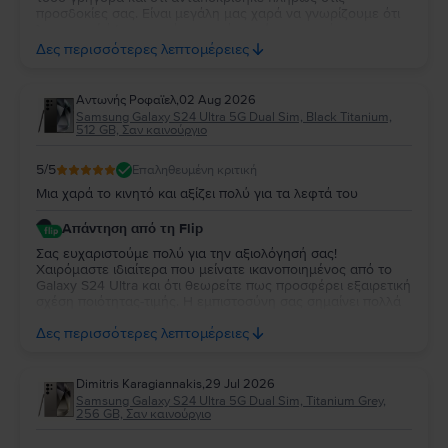
προσδοκίες σας. Είναι μεγάλη μας χαρά να γνωρίζουμε ότι
λειτουργεί άψογα και ότι η κατάστασή της σας άφησε
απόλυτα ικανοποιημένη. Σας ευχαριστούμε για την
Δες περισσότερες λεπτομέρειες
εμπιστοσύνη σας και σας ευχόμαστε να χαρείτε τη νέα σας
συσκευή!
Aντωνής Ροφαϊελ
,
02 Aug 2026
Samsung Galaxy S24 Ultra 5G Dual Sim, Black Titanium,
512 GB, Σαν καινούργιο
5
/5
Επαληθευμένη κριτική
Μια χαρά το κινητό και αξίζει πολύ για τα λεφτά του
Απάντηση από τη Flip
Σας ευχαριστούμε πολύ για την αξιολόγησή σας!
Χαιρόμαστε ιδιαίτερα που μείνατε ικανοποιημένος από το
Galaxy S24 Ultra και ότι θεωρείτε πως προσφέρει εξαιρετική
σχέση ποιότητας-τιμής. Η εμπιστοσύνη σας σημαίνει πολλά
για εμάς. Να χαρείτε τη νέα σας συσκευή και θα χαρούμε να
Δες περισσότερες λεπτομέρειες
σας εξυπηρετήσουμε ξανά στο μέλλον!
Dimitris Karagiannakis
,
29 Jul 2026
Samsung Galaxy S24 Ultra 5G Dual Sim, Titanium Grey,
256 GB, Σαν καινούργιο