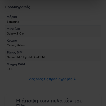
Galaxy S10 εντυπωσιάζει επίσης με τη λειτουργία φόρτισης ενός άλλου
Πληροφορίες Ασφάλειας Προϊόντος
Προδιαγραφές
τηλεφώνου ή οποιασδήποτε άλλης συσκευής που διαθέτει λειτουργία
ασύρματης φόρτισης.
Μάρκα
Πληροφορίες Κατασκευαστή
Samsung
Μοντέλο
Πληροφορίες Υπεύθυνου Προσώπου
Galaxy S10 e
Χρώμα
Πληροφορίες Ασφάλειας Προϊόντος
Canary Yellow
Πληροφορίες σχετικά με τις προειδοποιήσεις ασφαλείας που αφορούν
Τύπος SIM
το προϊόν.
Nano-SIM ή Hybrid Dual SIM
Παρακαλώ διαβάστε το εγχειρίδιο.
Μνήμη RAM
6 GB
Δες όλες τις προδιαγραφές
Η άποψη των πελατών του