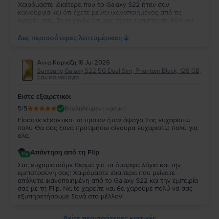
Χαιρόμαστε ιδιαίτερα που το Galaxy S22 ήταν σαν
καινούργια και ότι έχετε μείνει ικανοποιημένος από τις
αγορές σας. Το γεγονός ότι μας έχετε εμπιστευτεί ήδη για
τρεις αγορές σημαίνει πολλά για εμάς και σας ευχαριστούμε
ειλικρινά για τη στήριξή σας. Σας ευχόμαστε να απολαύσετε
Δες περισσότερες λεπτομέρειες
τη νέα σας συσκευή και θα χαρούμε να σας
εξυπηρετήσουμε ξανά στο μέλλον!
Αννα Καρνεζη
,
16 Jul 2026
Samsung Galaxy S22 5G Dual Sim, Phantom Black, 128 GB,
Σαν καινούργιο
Ειστε εξαιρετικοι
5
/5
Επαληθευμένη κριτική
Είσαστε εξερετικοι το προϊόν ήταν άψογο Σας ευχαριστώ
πολύ Θα σας ξανά προτιμήσω σίγουρα ευχαριστώ πολύ για
ολα
Απάντηση από τη Flip
Σας ευχαριστούμε θερμά για τα όμορφα λόγια και την
εμπιστοσύνη σας! Χαιρόμαστε ιδιαίτερα που μείνατε
απόλυτα ικανοποιημένη από τo Galaxy S22 και την εμπειρία
σας με τη Flip. Να to χαρείτε και θα χαρούμε πολύ να σας
εξυπηρετήσουμε ξανά στο μέλλον!
Δείτε περισσότερες κριτικές