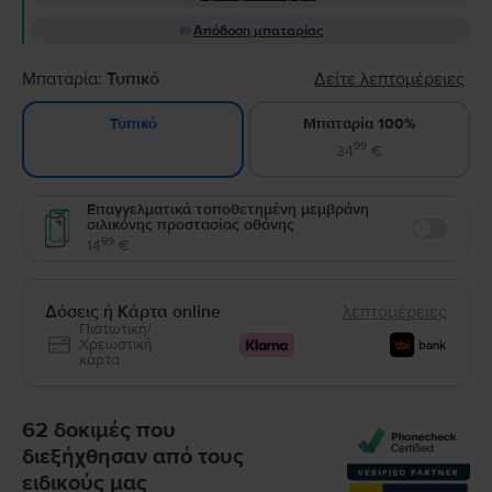
Απόδοση μπαταρίας
Μπαταρία:
Τυπικό
Δείτε λεπτομέρειες
Μπαταρία 100%
Τυπικό
99
34
€
Επαγγελματικά τοποθετημένη μεμβράνη
σιλικόνης προστασίας οθόνης
Enable
99
14
€
Δόσεις ή Κάρτα online
λεπτομέρειες
Πιστωτική/
Χρεωστική
κάρτα
62 δοκιμές που
διεξήχθησαν από τους
ειδικούς μας