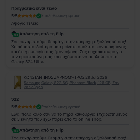
Πραγματικα ειναι τελιο
5
/5
Επαληθευμένη κριτική
Αψογω τελειο
Απάντηση από τη Flip
Σας ευχαριστούμε θερμά για την υπέροχη αξιολόγησή σας!
Χαιρόμαστε ιδιαίτερα που μείνατε απόλυτα ικανοποιημένος
και ότι η εμπειρία σας ήταν άψογη. Σας ευχαριστούμε για
την εμπιστοσύνη σας και ευχόμαστε να απολαύσετε το
Galaxy S24 Ultra.
ΚΩΝΣΤΑΝΤΙΝΟΣ ΖΑΡΝΟΜΉΤΡΟΣ
,
29 Jul 2026
Samsung Galaxy S22 5G, Phantom Black, 128 GB, Σαν
καινούργιο
S22
5
/5
Επαληθευμένη κριτική
Ειναι πολυ καλο σαν να το πηρα καινουργιο ετχαριστημενος
σε 3 κινητα που εχω παρει απο το online shop.
Απάντηση από τη Flip
Σας ευχαριστούμε θερμά για την υπέροχη αξιολόγησή σας!