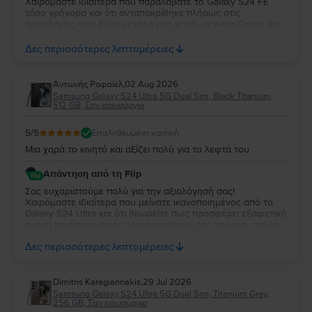
Χαιρόμαστε ιδιαίτερα που παραλάβατε το Galaxy S24 FE
τόσο γρήγορα και ότι ανταποκρίθηκε πλήρως στις
προσδοκίες σας. Είναι μεγάλη μας χαρά να γνωρίζουμε ότι
λειτουργεί άψογα και ότι η κατάστασή της σας άφησε
απόλυτα ικανοποιημένη. Σας ευχαριστούμε για την
Δες περισσότερες λεπτομέρειες
εμπιστοσύνη σας και σας ευχόμαστε να χαρείτε τη νέα σας
συσκευή!
Aντωνής Ροφαϊελ
,
02 Aug 2026
Samsung Galaxy S24 Ultra 5G Dual Sim, Black Titanium,
512 GB, Σαν καινούργιο
5
/5
Επαληθευμένη κριτική
Μια χαρά το κινητό και αξίζει πολύ για τα λεφτά του
Απάντηση από τη Flip
Σας ευχαριστούμε πολύ για την αξιολόγησή σας!
Χαιρόμαστε ιδιαίτερα που μείνατε ικανοποιημένος από το
Galaxy S24 Ultra και ότι θεωρείτε πως προσφέρει εξαιρετική
σχέση ποιότητας-τιμής. Η εμπιστοσύνη σας σημαίνει πολλά
για εμάς. Να χαρείτε τη νέα σας συσκευή και θα χαρούμε να
Δες περισσότερες λεπτομέρειες
σας εξυπηρετήσουμε ξανά στο μέλλον!
Dimitris Karagiannakis
,
29 Jul 2026
Samsung Galaxy S24 Ultra 5G Dual Sim, Titanium Grey,
256 GB, Σαν καινούργιο