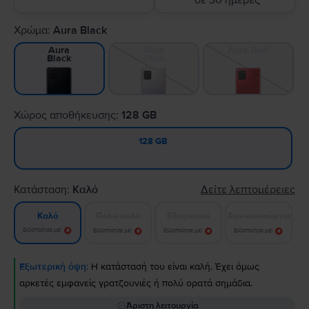
σε 30 ημέρες
Χρώμα:
Aura Black
Aura
Aura Red
Aura
Glow
Black
Χώρος αποθήκευσης:
128 GB
128 GB
Κατάσταση:
Καλό
Δείτε λεπτομέρειες
Πολύ καλό
Εξαιρετικό
Σαν καινούργιο
Καλό
Ειδοποίησε με!
Ειδοποίησε με!
Ειδοποίησε με!
Ειδοποίησε με!
Εξωτερική όψη:
Η κατάστασή του είναι καλή. Έχει όμως
αρκετές εμφανείς γρατζουνιές ή πολύ ορατά σημάδια.
Άριστη λειτουργία