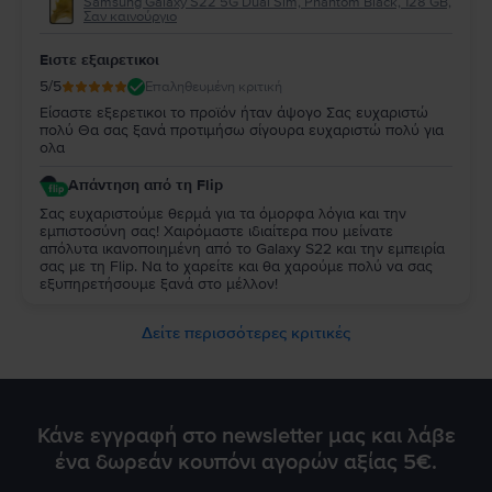
Samsung Galaxy S22 5G Dual Sim, Phantom Black, 128 GB,
Σαν καινούργιο
Ειστε εξαιρετικοι
5
/5
Επαληθευμένη κριτική
Είσαστε εξερετικοι το προϊόν ήταν άψογο Σας ευχαριστώ
πολύ Θα σας ξανά προτιμήσω σίγουρα ευχαριστώ πολύ για
ολα
Απάντηση από τη Flip
Σας ευχαριστούμε θερμά για τα όμορφα λόγια και την
εμπιστοσύνη σας! Χαιρόμαστε ιδιαίτερα που μείνατε
απόλυτα ικανοποιημένη από τo Galaxy S22 και την εμπειρία
σας με τη Flip. Να to χαρείτε και θα χαρούμε πολύ να σας
εξυπηρετήσουμε ξανά στο μέλλον!
Δείτε περισσότερες κριτικές
Κάνε εγγραφή στο newsletter μας και λάβε
ένα δωρεάν κουπόνι αγορών αξίας 5€.