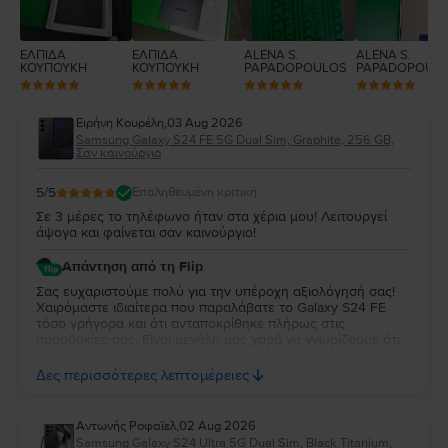
ΕΛΠΙΔΑ
ΕΛΠΙΔΑ
ALENA S.
ALENA S.
ΚΟΥΠΟΥΚΗ
ΚΟΥΠΟΥΚΗ
PAPADOPOULOS
PAPADOPOUL
Ειρήνη Κουρέλη
,
03 Aug 2026
Samsung Galaxy S24 FE 5G Dual Sim, Graphite, 256 GB,
Σαν καινούργιο
5
/5
Επαληθευμένη κριτική
Σε 3 μέρες το τηλέφωνο ήταν στα χέρια μου! Λειτουργεί
άψογα και φαίνεται σαν καινούργιο!
Απάντηση από τη Flip
Σας ευχαριστούμε πολύ για την υπέροχη αξιολόγησή σας!
Χαιρόμαστε ιδιαίτερα που παραλάβατε το Galaxy S24 FE
τόσο γρήγορα και ότι ανταποκρίθηκε πλήρως στις
προσδοκίες σας. Είναι μεγάλη μας χαρά να γνωρίζουμε ότι
λειτουργεί άψογα και ότι η κατάστασή της σας άφησε
απόλυτα ικανοποιημένη. Σας ευχαριστούμε για την
Δες περισσότερες λεπτομέρειες
εμπιστοσύνη σας και σας ευχόμαστε να χαρείτε τη νέα σας
συσκευή!
Aντωνής Ροφαϊελ
,
02 Aug 2026
Samsung Galaxy S24 Ultra 5G Dual Sim, Black Titanium,