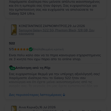
Χαιρόμαστε ιδιαίτερα που μείνατε απόλυτα ικανοποιημένος
και ότι η εμπειρία σας ήταν άψογη. Σας ευχαριστούμε για
την εμπιστοσύνη σας και ευχόμαστε να απολαύσετε το
Galaxy S24 Ultra.
ΚΩΝΣΤΑΝΤΙΝΟΣ ΖΑΡΝΟΜΉΤΡΟΣ
,
29 Jul 2026
Samsung Galaxy S22 5G, Phantom Black, 128 GB, Σαν
καινούργιο
S22
5
/5
Επαληθευμένη κριτική
Ειναι πολυ καλο σαν να το πηρα καινουργιο ετχαριστημενος
σε 3 κινητα που εχω παρει απο το online shop.
Απάντηση από τη Flip
Σας ευχαριστούμε θερμά για την υπέροχη αξιολόγησή σας!
Χαιρόμαστε ιδιαίτερα που το Galaxy S22 ήταν σαν
καινούργια και ότι έχετε μείνει ικανοποιημένος από τις
αγορές σας. Το γεγονός ότι μας έχετε εμπιστευτεί ήδη για
τρεις αγορές σημαίνει πολλά για εμάς και σας ευχαριστούμε
ειλικρινά για τη στήριξή σας. Σας ευχόμαστε να απολαύσετε
Δες περισσότερες λεπτομέρειες
τη νέα σας συσκευή και θα χαρούμε να σας
εξυπηρετήσουμε ξανά στο μέλλον!
Αννα Καρνεζη
,
16 Jul 2026