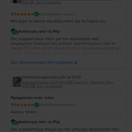
512 GB, Σαν καινούργιο
5
/5
Επαληθευμένη κριτική
Μια χαρά το κινητό και αξίζει πολύ για τα λεφτά του
Απάντηση από τη Flip
Σας ευχαριστούμε πολύ για την αξιολόγησή σας!
Χαιρόμαστε ιδιαίτερα που μείνατε ικανοποιημένος από το
Galaxy S24 Ultra και ότι θεωρείτε πως προσφέρει εξαιρετική
σχέση ποιότητας-τιμής. Η εμπιστοσύνη σας σημαίνει πολλά
για εμάς. Να χαρείτε τη νέα σας συσκευή και θα χαρούμε να
Δες περισσότερες λεπτομέρειες
σας εξυπηρετήσουμε ξανά στο μέλλον!
Dimitris Karagiannakis
,
29 Jul 2026
Samsung Galaxy S24 Ultra 5G Dual Sim, Titanium Grey,
256 GB, Σαν καινούργιο
Πραγματικα ειναι τελιο
5
/5
Επαληθευμένη κριτική
Αψογω τελειο
Απάντηση από τη Flip
Σας ευχαριστούμε θερμά για την υπέροχη αξιολόγησή σας!