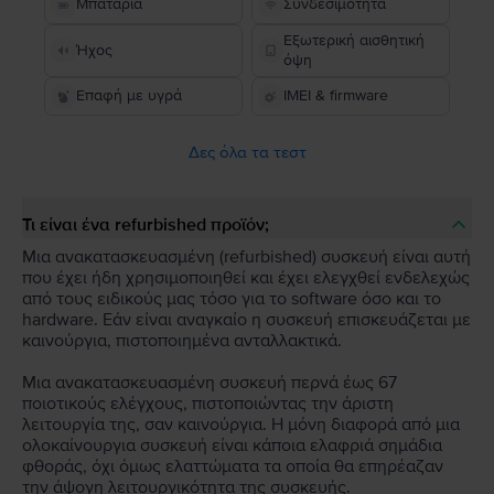
Μπαταρία
Συνδεσιμότητα
Εξωτερική αισθητική
Ήχος
όψη
Επαφή με υγρά
IMEI & firmware
Δες όλα τα τεστ
Τι είναι ένα refurbished προϊόν;
Μια ανακατασκευασμένη (refurbished) συσκευή είναι αυτή
που έχει ήδη χρησιμοποιηθεί και έχει ελεγχθεί ενδελεχώς
από τους ειδικούς μας τόσο για το software όσο και το
hardware. Εάν είναι αναγκαίο η συσκευή επισκευάζεται με
καινούργια, πιστοποιημένα ανταλλακτικά.
Μια ανακατασκευασμένη συσκευή περνά έως 67
ποιοτικούς ελέγχους, πιστοποιώντας την άριστη
λειτουργία της, σαν καινούργια. Η μόνη διαφορά από μια
ολοκαίνουργια συσκευή είναι κάποια ελαφριά σημάδια
φθοράς, όχι όμως ελαττώματα τα οποία θα επηρέαζαν
την άψογη λειτουργικότητα της συσκευής.