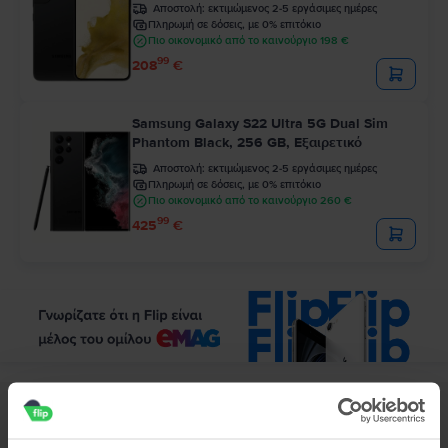
Αποστολή:
εκτιμώμενος 2-5 εργάσιμες ημέρες
Πληρωμή σε δόσεις, με 0% επιτόκιο
Πιο οικονομικό από το καινούργιο 198 €
99
208
€
Samsung Galaxy S22 Ultra 5G Dual Sim
Phantom Black, 256 GB, Εξαιρετικό
Αποστολή:
εκτιμώμενος 2-5 εργάσιμες ημέρες
Πληρωμή σε δόσεις, με 0% επιτόκιο
Πιο οικονομικό από το καινούργιο 260 €
99
425
€
Περιγραφή
Κινητό τηλέφωνο Samsung Galaxy J7 (2016), White, 16 GB, Καλό