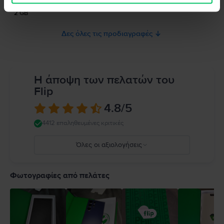
Μνήμη RAM
2 GB
Δες όλες τις προδιαγραφές
Η άποψη των πελατών του
Flip
4.8
/5
4412 επαληθευμένες κριτικές
Όλες οι αξιολογήσεις
5
4
Φωτογραφίες από πελάτες
3
2
1