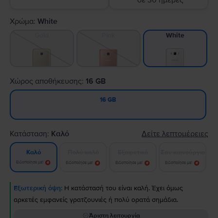
σε 30 ημέρες
Χρώμα:
White
Gold
Pink
White
Χώρος αποθήκευσης:
16 GB
16 GB
Κατάσταση:
Καλό
Δείτε λεπτομέρειες
Πολύ καλό
Εξαιρετικό
Σαν καινούργιο
Καλό
Ειδοποίησε με!
Ειδοποίησε με!
Ειδοποίησε με!
Ειδοποίησε με!
Εξωτερική όψη:
Η κατάστασή του είναι καλή. Έχει όμως
αρκετές εμφανείς γρατζουνιές ή πολύ ορατά σημάδια.
Άριστη λειτουργία