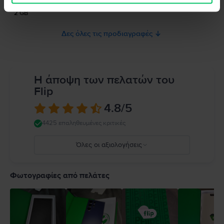
Μνήμη RAM
2 GB
Δες όλες τις προδιαγραφές
Η άποψη των πελατών του
Flip
4.8
/5
4425 επαληθευμένες κριτικές
Όλες οι αξιολογήσεις
5
4
Φωτογραφίες από πελάτες
3
2
1