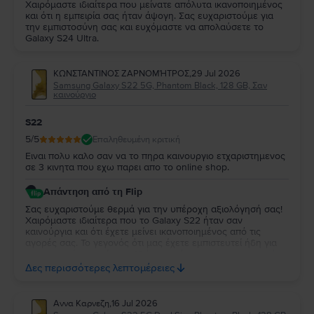
Χαιρόμαστε ιδιαίτερα που μείνατε απόλυτα ικανοποιημένος
και ότι η εμπειρία σας ήταν άψογη. Σας ευχαριστούμε για
την εμπιστοσύνη σας και ευχόμαστε να απολαύσετε το
Galaxy S24 Ultra.
ΚΩΝΣΤΑΝΤΙΝΟΣ ΖΑΡΝΟΜΉΤΡΟΣ
,
29 Jul 2026
Samsung Galaxy S22 5G, Phantom Black, 128 GB, Σαν
καινούργιο
S22
5
/5
Επαληθευμένη κριτική
Ειναι πολυ καλο σαν να το πηρα καινουργιο ετχαριστημενος
σε 3 κινητα που εχω παρει απο το online shop.
Απάντηση από τη Flip
Σας ευχαριστούμε θερμά για την υπέροχη αξιολόγησή σας!
Χαιρόμαστε ιδιαίτερα που το Galaxy S22 ήταν σαν
καινούργια και ότι έχετε μείνει ικανοποιημένος από τις
αγορές σας. Το γεγονός ότι μας έχετε εμπιστευτεί ήδη για
τρεις αγορές σημαίνει πολλά για εμάς και σας ευχαριστούμε
ειλικρινά για τη στήριξή σας. Σας ευχόμαστε να απολαύσετε
Δες περισσότερες λεπτομέρειες
τη νέα σας συσκευή και θα χαρούμε να σας
εξυπηρετήσουμε ξανά στο μέλλον!
Αννα Καρνεζη
,
16 Jul 2026