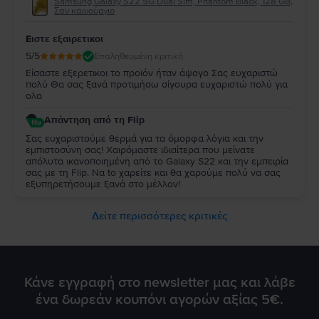
Samsung Galaxy S22 5G Dual Sim, Phantom Black, 128 GB,
Σαν καινούργιο
Ειστε εξαιρετικοι
5
/5
Επαληθευμένη κριτική
Είσαστε εξερετικοι το προϊόν ήταν άψογο Σας ευχαριστώ
πολύ Θα σας ξανά προτιμήσω σίγουρα ευχαριστώ πολύ για
ολα
Απάντηση από τη Flip
Σας ευχαριστούμε θερμά για τα όμορφα λόγια και την
εμπιστοσύνη σας! Χαιρόμαστε ιδιαίτερα που μείνατε
απόλυτα ικανοποιημένη από τo Galaxy S22 και την εμπειρία
σας με τη Flip. Να to χαρείτε και θα χαρούμε πολύ να σας
εξυπηρετήσουμε ξανά στο μέλλον!
Δείτε περισσότερες κριτικές
Κάνε εγγραφή στο newsletter μας και λάβε
ένα δωρεάν κουπόνι αγορών αξίας 5€.