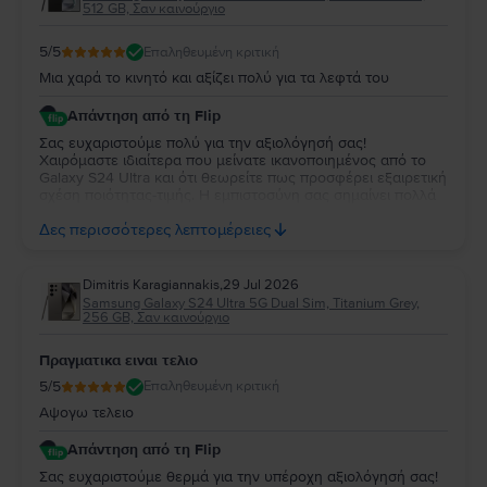
512 GB, Σαν καινούργιο
5
/5
Επαληθευμένη κριτική
Μια χαρά το κινητό και αξίζει πολύ για τα λεφτά του
Απάντηση από τη Flip
Σας ευχαριστούμε πολύ για την αξιολόγησή σας!
Χαιρόμαστε ιδιαίτερα που μείνατε ικανοποιημένος από το
Galaxy S24 Ultra και ότι θεωρείτε πως προσφέρει εξαιρετική
σχέση ποιότητας-τιμής. Η εμπιστοσύνη σας σημαίνει πολλά
για εμάς. Να χαρείτε τη νέα σας συσκευή και θα χαρούμε να
Δες περισσότερες λεπτομέρειες
σας εξυπηρετήσουμε ξανά στο μέλλον!
Dimitris Karagiannakis
,
29 Jul 2026
Samsung Galaxy S24 Ultra 5G Dual Sim, Titanium Grey,
256 GB, Σαν καινούργιο
Πραγματικα ειναι τελιο
5
/5
Επαληθευμένη κριτική
Αψογω τελειο
Απάντηση από τη Flip
Σας ευχαριστούμε θερμά για την υπέροχη αξιολόγησή σας!