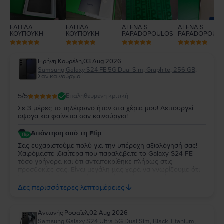
ΕΛΠΙΔΑ
ΕΛΠΙΔΑ
ALENA S.
ALENA S.
ΚΟΥΠΟΥΚΗ
ΚΟΥΠΟΥΚΗ
PAPADOPOULOS
PAPADOPOUL
Ειρήνη Κουρέλη
,
03 Aug 2026
Samsung Galaxy S24 FE 5G Dual Sim, Graphite, 256 GB,
Σαν καινούργιο
5
/5
Επαληθευμένη κριτική
Σε 3 μέρες το τηλέφωνο ήταν στα χέρια μου! Λειτουργεί
άψογα και φαίνεται σαν καινούργιο!
Απάντηση από τη Flip
Σας ευχαριστούμε πολύ για την υπέροχη αξιολόγησή σας!
Χαιρόμαστε ιδιαίτερα που παραλάβατε το Galaxy S24 FE
τόσο γρήγορα και ότι ανταποκρίθηκε πλήρως στις
προσδοκίες σας. Είναι μεγάλη μας χαρά να γνωρίζουμε ότι
λειτουργεί άψογα και ότι η κατάστασή της σας άφησε
απόλυτα ικανοποιημένη. Σας ευχαριστούμε για την
Δες περισσότερες λεπτομέρειες
εμπιστοσύνη σας και σας ευχόμαστε να χαρείτε τη νέα σας
συσκευή!
Aντωνής Ροφαϊελ
,
02 Aug 2026
Samsung Galaxy S24 Ultra 5G Dual Sim, Black Titanium,