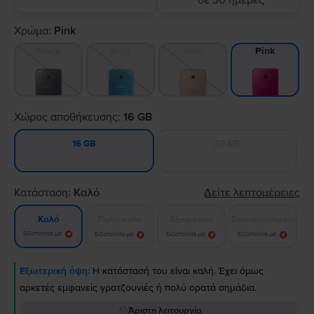
σε 30 ημέρες
Χρώμα:
Pink
Black
Blue
Gold
Pink
Χώρος αποθήκευσης:
16 GB
32 GB
16 GB
Κατάσταση:
Καλό
Δείτε λεπτομέρειες
Πολύ καλό
Εξαιρετικό
Σαν καινούργιο
Καλό
Ειδοποίησε με!
Ειδοποίησε με!
Ειδοποίησε με!
Ειδοποίησε με!
Εξωτερική όψη:
Η κατάστασή του είναι καλή. Έχει όμως
αρκετές εμφανείς γρατζουνιές ή πολύ ορατά σημάδια.
Άριστη λειτουργία