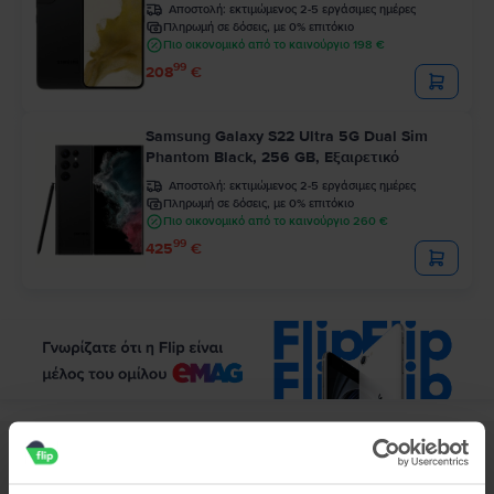
Αποστολή:
εκτιμώμενος 2-5 εργάσιμες ημέρες
Πληρωμή σε δόσεις, με 0% επιτόκιο
Πιο οικονομικό από το καινούργιο 198 €
99
208
€
Samsung Galaxy S22 Ultra 5G Dual Sim
Phantom Black, 256 GB, Εξαιρετικό
Αποστολή:
εκτιμώμενος 2-5 εργάσιμες ημέρες
Πληρωμή σε δόσεις, με 0% επιτόκιο
Πιο οικονομικό από το καινούργιο 260 €
99
425
€
Περιγραφή
Κινητό τηλέφωνο Samsung Galaxy J4 Plus (2018), Pink, 16 GB, Καλό