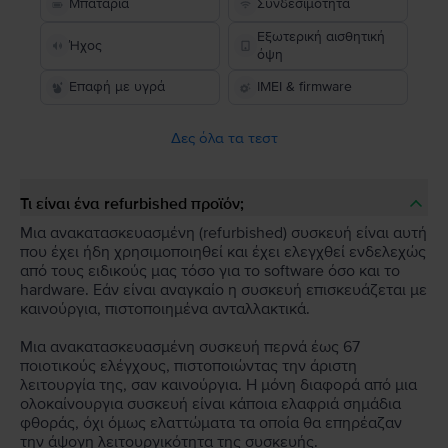
Μπαταρία
Συνδεσιμότητα
Εξωτερική αισθητική
Ήχος
όψη
Επαφή με υγρά
IMEI & firmware
Δες όλα τα τεστ
Τι είναι ένα refurbished προϊόν;
Μια ανακατασκευασμένη (refurbished) συσκευή είναι αυτή
που έχει ήδη χρησιμοποιηθεί και έχει ελεγχθεί ενδελεχώς
από τους ειδικούς μας τόσο για το software όσο και το
hardware. Εάν είναι αναγκαίο η συσκευή επισκευάζεται με
καινούργια, πιστοποιημένα ανταλλακτικά.
Μια ανακατασκευασμένη συσκευή περνά έως 67
ποιοτικούς ελέγχους, πιστοποιώντας την άριστη
λειτουργία της, σαν καινούργια. Η μόνη διαφορά από μια
ολοκαίνουργια συσκευή είναι κάποια ελαφριά σημάδια
φθοράς, όχι όμως ελαττώματα τα οποία θα επηρέαζαν
την άψογη λειτουργικότητα της συσκευής.