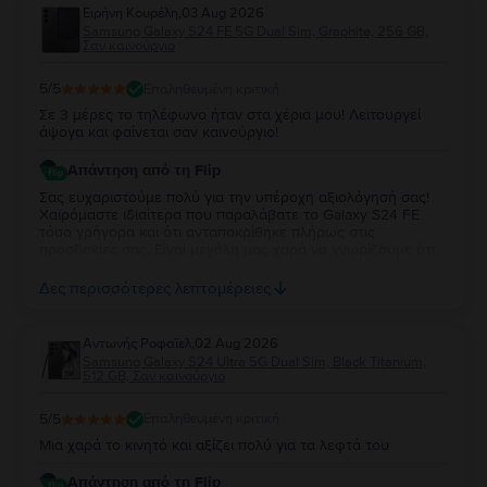
Ειρήνη Κουρέλη
,
03 Aug 2026
Samsung Galaxy S24 FE 5G Dual Sim, Graphite, 256 GB,
Σαν καινούργιο
5
/5
Επαληθευμένη κριτική
Σε 3 μέρες το τηλέφωνο ήταν στα χέρια μου! Λειτουργεί
άψογα και φαίνεται σαν καινούργιο!
Απάντηση από τη Flip
Σας ευχαριστούμε πολύ για την υπέροχη αξιολόγησή σας!
Χαιρόμαστε ιδιαίτερα που παραλάβατε το Galaxy S24 FE
τόσο γρήγορα και ότι ανταποκρίθηκε πλήρως στις
προσδοκίες σας. Είναι μεγάλη μας χαρά να γνωρίζουμε ότι
λειτουργεί άψογα και ότι η κατάστασή της σας άφησε
απόλυτα ικανοποιημένη. Σας ευχαριστούμε για την
Δες περισσότερες λεπτομέρειες
εμπιστοσύνη σας και σας ευχόμαστε να χαρείτε τη νέα σας
συσκευή!
Aντωνής Ροφαϊελ
,
02 Aug 2026
Samsung Galaxy S24 Ultra 5G Dual Sim, Black Titanium,
512 GB, Σαν καινούργιο
5
/5
Επαληθευμένη κριτική
Μια χαρά το κινητό και αξίζει πολύ για τα λεφτά του
Απάντηση από τη Flip