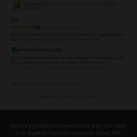
Samsung Galaxy S22 5G, Phantom Black, 128 GB, Σαν
καινούργιο
S22
5
/5
Επαληθευμένη κριτική
Ειναι πολυ καλο σαν να το πηρα καινουργιο ετχαριστημενος
σε 3 κινητα που εχω παρει απο το online shop.
Απάντηση από τη Flip
Σας ευχαριστούμε θερμά για την υπέροχη αξιολόγησή σας!
Χαιρόμαστε ιδιαίτερα που το Galaxy S22 ήταν σαν
καινούργια και ότι έχετε μείνει ικανοποιημένος από τις
αγορές σας. Το γεγονός ότι μας έχετε εμπιστευτεί ήδη για
τρεις αγορές σημαίνει πολλά για εμάς και σας ευχαριστούμε
ειλικρινά για τη στήριξή σας. Σας ευχόμαστε να απολαύσετε
Δες περισσότερες λεπτομέρειες
τη νέα σας συσκευή και θα χαρούμε να σας
εξυπηρετήσουμε ξανά στο μέλλον!
Δείτε περισσότερες κριτικές
Κάνε εγγραφή στο newsletter μας και λάβε
ένα δωρεάν κουπόνι αγορών αξίας 5€.