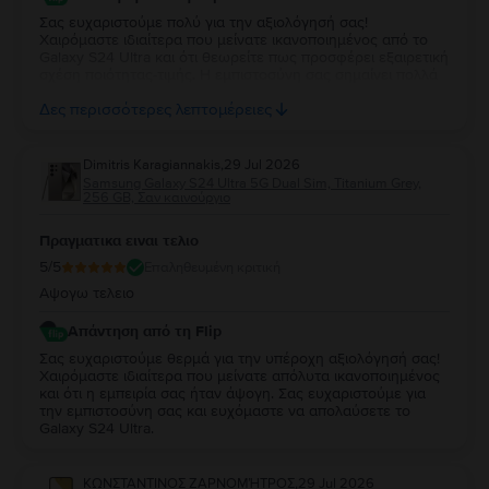
Σας ευχαριστούμε πολύ για την αξιολόγησή σας!
Χαιρόμαστε ιδιαίτερα που μείνατε ικανοποιημένος από το
Galaxy S24 Ultra και ότι θεωρείτε πως προσφέρει εξαιρετική
σχέση ποιότητας-τιμής. Η εμπιστοσύνη σας σημαίνει πολλά
για εμάς. Να χαρείτε τη νέα σας συσκευή και θα χαρούμε να
Δες περισσότερες λεπτομέρειες
σας εξυπηρετήσουμε ξανά στο μέλλον!
Dimitris Karagiannakis
,
29 Jul 2026
Samsung Galaxy S24 Ultra 5G Dual Sim, Titanium Grey,
256 GB, Σαν καινούργιο
Πραγματικα ειναι τελιο
5
/5
Επαληθευμένη κριτική
Αψογω τελειο
Απάντηση από τη Flip
Σας ευχαριστούμε θερμά για την υπέροχη αξιολόγησή σας!
Χαιρόμαστε ιδιαίτερα που μείνατε απόλυτα ικανοποιημένος
και ότι η εμπειρία σας ήταν άψογη. Σας ευχαριστούμε για
την εμπιστοσύνη σας και ευχόμαστε να απολαύσετε το
Galaxy S24 Ultra.
ΚΩΝΣΤΑΝΤΙΝΟΣ ΖΑΡΝΟΜΉΤΡΟΣ
,
29 Jul 2026