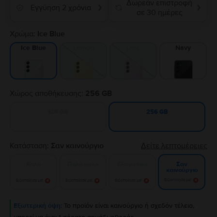
Δωρεάν επιστροφή
Εγγύηση 2 χρόνια
❯
❯
σε 30 ημέρες
Χρώμα:
Ice Blue
Lemon
Lilac
Navy
Ice Blue
Χώρος αποθήκευσης:
256 GB
128 GB
256 GB
Κατάσταση:
Σαν καινούργιο
Δείτε λεπτομέρειες
Καλό
Πολύ καλό
Εξαιρετικό
Σαν
καινούργιο
Ειδοποίησε με!
Ειδοποίησε με!
Ειδοποίησε με!
Ειδοποίησε με!
Εξωτερική όψη:
Το προϊόν είναι καινούργιο ή σχεδόν τέλειο,