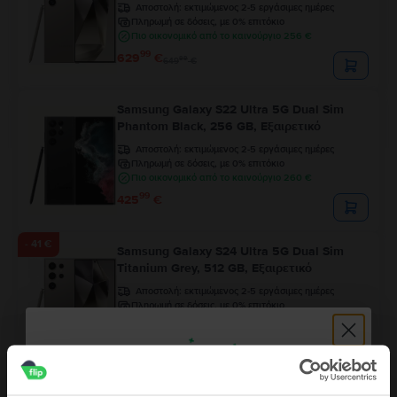
Αποστολή:
εκτιμώμενος 2-5 εργάσιμες ημέρες
Πληρωμή σε δόσεις, με 0% επιτόκιο
Πιο οικονομικό από το καινούργιο 256 €
99
629
€
99
649
€
Samsung Galaxy S22 Ultra 5G Dual Sim
Phantom Black, 256 GB, Εξαιρετικό
Αποστολή:
εκτιμώμενος 2-5 εργάσιμες ημέρες
Πληρωμή σε δόσεις, με 0% επιτόκιο
Πιο οικονομικό από το καινούργιο 260 €
99
425
€
- 41 €
Samsung Galaxy S24 Ultra 5G Dual Sim
Titanium Grey, 512 GB, Εξαιρετικό
Αποστολή:
εκτιμώμενος 2-5 εργάσιμες ημέρες
Πληρωμή σε δόσεις, με 0% επιτόκιο
Πιο οικονομικό από το καινούργιο 328 €
99
625
€
99
666
€