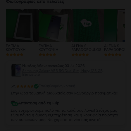
4
Φωτογραφίες από πελάτες
3
2
1
ΕΛΠΙΔΑ
ΕΛΠΙΔΑ
ALENA S.
ALENA S.
ΚΟΥΠΟΥΚΗ
ΚΟΥΠΟΥΚΗ
PAPADOPOULOS
PAPADOPOUL
Νικολας Αθανασοπουλος
,
03 Jul 2026
Samsung Galaxy A55 5G Dual Sim, Navy, 128 GB,
Εξαιρετικό
5
/5
Επαληθευμένη κριτική
Στην ώρα του,απλή διαδικασία,σαν καινούργιο πραγματικά!!
Απάντηση από τη Flip
Σας ευχαριστούμε πολύ για τα καλά σας λόγια! Στόχος μας
είναι πάντα η άμεση εξυπηρέτηση και η κορυφαία ποιότητα
των συσκευών μας. Να χαρείτε το νέο σας κινητό!