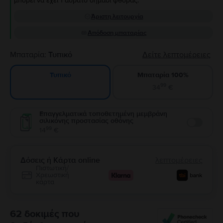
μπορεί να έχει 1 αόρατο σημάδι φθοράς.
Άριστη λειτουργία
Απόδοση μπαταρίας
Μπαταρία:
Τυπικό
Δείτε λεπτομέρειες
Μπαταρία 100%
Τυπικό
99
34
€
Επαγγελματικά τοποθετημένη μεμβράνη
σιλικόνης προστασίας οθόνης
Enable
99
14
€
Δόσεις ή Κάρτα online
λεπτομέρειες
Πιστωτική/
Χρεωστική
κάρτα
62 δοκιμές που