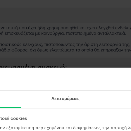
αι αυτή που έχει ήδη χρησιμοποιηθεί και έχει ελεγχθεί ενδελε
υή επισκευάζεται με καινούργια, πιστοποιημένα ανταλλακτικά.
ιοτικούς ελέγχους, πιστοποιώντας την άριστη λειτουργία της,
μάδια φθοράς, όχι όμως ελαττώματα τα οποία θα επηρέαζαν τη
ασκευασμένη συσκευή;
;
ς συσκευής;
Λεπτομέρειες
οιεί cookies
την εξατομίκευση περιεχομένου και διαφημίσεων, την παροχή 