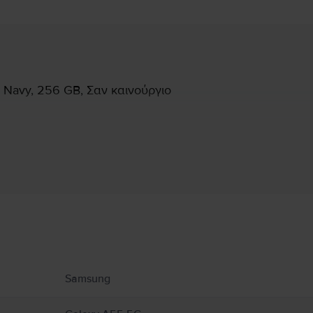
Navy, 256 GB, Σαν καινούργιο
Πληροφορίες Κατασκευαστή
υ αφορούν το προϊόν.
Samsung