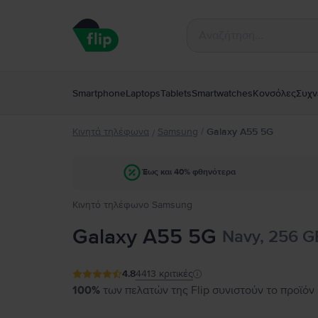
Smartphone
Laptops
Tablets
Smartwatches
Κονσόλες
Συχν
Κινητά τηλέφωνα
Samsung
/
Galaxy A55 5G
/
Έως και 40% φθηνότερα
Κινητό τηλέφωνο Samsung
Galaxy A55 5G
Navy, 256 G
4.8
4413
κριτικές
100%
των πελατών της Flip συνιστούν το προϊόν