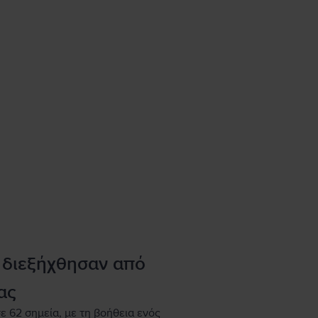
 διεξήχθησαν από
ας
ε 62 σημεία, με τη βοήθεια ενός