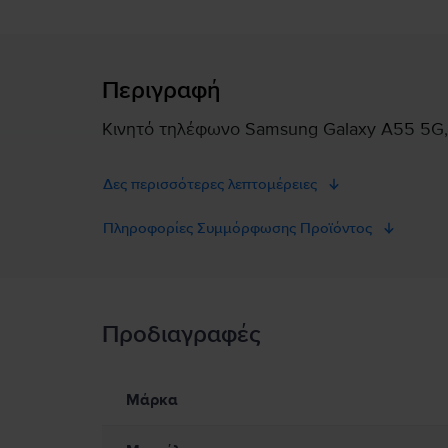
Περιγραφή
Κινητό τηλέφωνο Samsung Galaxy A55 5G, 
Δες περισσότερες λεπτομέρειες
Πληροφορίες Συμμόρφωσης Προϊόντος
Πληροφορίες Ασφάλειας Προϊόντος
Προδιαγραφές
Πληροφορίες Ασφάλειας Προϊόντος
Πληροφορίες σχετικά με τις προειδοποιήσεις ασφαλείας πο
Παρακαλώ διαβάστε το εγχειρίδιο.
Μάρκα