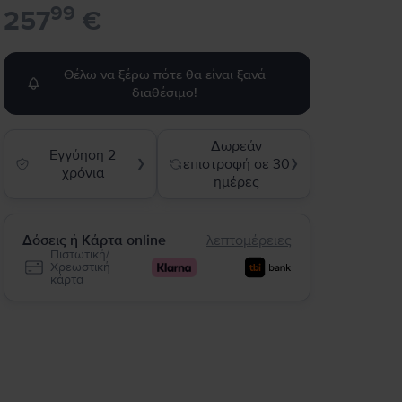
99
257
€
Θέλω να ξέρω πότε θα είναι ξανά
διαθέσιμο!
Δωρεάν
Εγγύηση 2
επιστροφή σε 30
❯
❯
χρόνια
ημέρες
Δόσεις ή Κάρτα online
λεπτομέρειες
Πιστωτική/
Χρεωστική
κάρτα