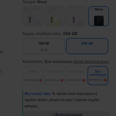
Χρώμα:
Navy
Ice Blue
Lemon
Lilac
Navy
Χώρος αποθήκευσης:
256 GB
128 GB
256 GB
-18 €
Κατάσταση:
Σαν καινούργιο
Δείτε λεπτομέρειες
Καλό
Πολύ καλό
Εξαιρετικό
Σαν
καινούργιο
Ειδοποίησε με!
Ειδοποίησε με!
Ειδοποίησε με!
Ειδοποίησε με!
Εξωτερική όψη:
Το προϊόν είναι καινούργιο ή
σχεδόν τέλειο, μπορεί να έχει 1 αόρατο σημάδι
φθοράς.
Άριστη λειτουργία