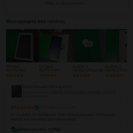
Όλες οι αξιολογήσεις
5
4
Φωτογραφίες από πελάτες
3
2
1
ΕΛΠΙΔΑ
ΕΛΠΙΔΑ
ALENA S.
ALENA S.
ΚΟΥΠΟΥΚΗ
ΚΟΥΠΟΥΚΗ
PAPADOPOULOS
PAPADOPOUL
Ειρήνη Κουρέλη
,
03 Aug 2026
Samsung Galaxy S24 FE 5G Dual Sim, Graphite, 256 GB,
Σαν καινούργιο
5
/5
Επαληθευμένη κριτική
Σε 3 μέρες το τηλέφωνο ήταν στα χέρια μου! Λειτουργεί
άψογα και φαίνεται σαν καινούργιο!
Απάντηση από τη Flip