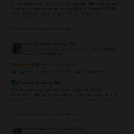
Σας ευχαριστούμε πολύ για την υπέροχη αξιολόγησή σας!
Χαιρόμαστε ιδιαίτερα που παραλάβατε το Galaxy S24 FE
τόσο γρήγορα και ότι ανταποκρίθηκε πλήρως στις
προσδοκίες σας. Είναι μεγάλη μας χαρά να γνωρίζουμε ότι
λειτουργεί άψογα και ότι η κατάστασή της σας άφησε
απόλυτα ικανοποιημένη. Σας ευχαριστούμε για την
Δες περισσότερες λεπτομέρειες
εμπιστοσύνη σας και σας ευχόμαστε να χαρείτε τη νέα σας
συσκευή!
Aντωνής Ροφαϊελ
,
02 Aug 2026
Samsung Galaxy S24 Ultra 5G Dual Sim, Black Titanium,
512 GB, Σαν καινούργιο
5
/5
Επαληθευμένη κριτική
Μια χαρά το κινητό και αξίζει πολύ για τα λεφτά του
Απάντηση από τη Flip
Σας ευχαριστούμε πολύ για την αξιολόγησή σας!
Χαιρόμαστε ιδιαίτερα που μείνατε ικανοποιημένος από το
Galaxy S24 Ultra και ότι θεωρείτε πως προσφέρει εξαιρετική
σχέση ποιότητας-τιμής. Η εμπιστοσύνη σας σημαίνει πολλά
για εμάς. Να χαρείτε τη νέα σας συσκευή και θα χαρούμε να
Δες περισσότερες λεπτομέρειες
σας εξυπηρετήσουμε ξανά στο μέλλον!
Dimitris Karagiannakis
,
29 Jul 2026
Samsung Galaxy S24 Ultra 5G Dual Sim, Titanium Grey,