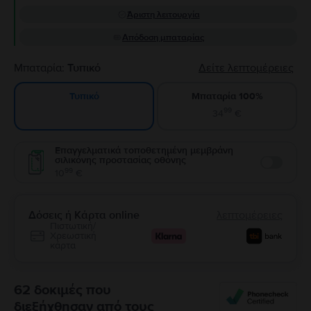
Άριστη λειτουργία
Απόδοση μπαταρίας
Μπαταρία:
Τυπικό
Δείτε λεπτομέρειες
Μπαταρία 100%
Τυπικό
99
34
€
Επαγγελματικά τοποθετημένη μεμβράνη
σιλικόνης προστασίας οθόνης
Enable
99
10
€
Δόσεις ή Κάρτα online
λεπτομέρειες
Πιστωτική/
Χρεωστική
κάρτα
62 δοκιμές που
διεξήχθησαν από τους