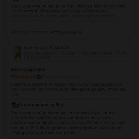
Σας ευχαριστούμε θερμά για την υπέροχη αξιολόγησή σας!
Χαιρόμαστε ιδιαίτερα που το Galaxy S22 ήταν σαν
καινούργια και ότι έχετε μείνει ικανοποιημένος από τις
αγορές σας. Το γεγονός ότι μας έχετε εμπιστευτεί ήδη για
τρεις αγορές σημαίνει πολλά για εμάς και σας ευχαριστούμε
ειλικρινά για τη στήριξή σας. Σας ευχόμαστε να απολαύσετε
Δες περισσότερες λεπτομέρειες
τη νέα σας συσκευή και θα χαρούμε να σας
εξυπηρετήσουμε ξανά στο μέλλον!
Αννα Καρνεζη
,
16 Jul 2026
Samsung Galaxy S22 5G Dual Sim, Phantom Black, 128 GB,
Σαν καινούργιο
Ειστε εξαιρετικοι
5
/5
Επαληθευμένη κριτική
Είσαστε εξερετικοι το προϊόν ήταν άψογο Σας ευχαριστώ
πολύ Θα σας ξανά προτιμήσω σίγουρα ευχαριστώ πολύ για
ολα
Απάντηση από τη Flip
Σας ευχαριστούμε θερμά για τα όμορφα λόγια και την
εμπιστοσύνη σας! Χαιρόμαστε ιδιαίτερα που μείνατε
απόλυτα ικανοποιημένη από τo Galaxy S22 και την εμπειρία
σας με τη Flip. Να to χαρείτε και θα χαρούμε πολύ να σας
εξυπηρετήσουμε ξανά στο μέλλον!