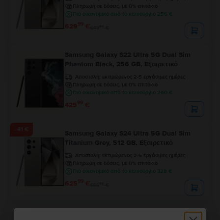
Πληρωμή σε δόσεις, με 0% επιτόκιο
Πιο οικονομικό από το καινούργιο 256 €
99
629
€
99
649
€
Samsung Galaxy S22 Ultra 5G Dual Sim
Phantom Black, 256 GB, Εξαιρετικό
Αποστολή:
εκτιμώμενος 2-5 εργάσιμες ημέρες
Πληρωμή σε δόσεις, με 0% επιτόκιο
Πιο οικονομικό από το καινούργιο 260 €
99
425
€
- 41 €
Samsung Galaxy S24 Ultra 5G Dual Sim
Titanium Grey, 512 GB, Εξαιρετικό
Αποστολή:
εκτιμώμενος 2-5 εργάσιμες ημέρες
Πληρωμή σε δόσεις, με 0% επιτόκιο
Πιο οικονομικό από το καινούργιο 328 €
99
625
€
99
666
€