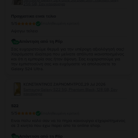
256 GB, Σαν καινούργιο
Πραγματικα ειναι τελιο
5
/5
Επαληθευμένη κριτική
Αψογω τελειο
Απάντηση από τη Flip
Σας ευχαριστούμε θερμά για την υπέροχη αξιολόγησή σας!
Χαιρόμαστε ιδιαίτερα που μείνατε απόλυτα ικανοποιημένος
και ότι η εμπειρία σας ήταν άψογη. Σας ευχαριστούμε για
την εμπιστοσύνη σας και ευχόμαστε να απολαύσετε το
Galaxy S24 Ultra.
ΚΩΝΣΤΑΝΤΙΝΟΣ ΖΑΡΝΟΜΉΤΡΟΣ
,
29 Jul 2026
Samsung Galaxy S22 5G, Phantom Black, 128 GB, Σαν
καινούργιο
S22
5
/5
Επαληθευμένη κριτική
Ειναι πολυ καλο σαν να το πηρα καινουργιο ετχαριστημενος
σε 3 κινητα που εχω παρει απο το online shop.
Απάντηση από τη Flip