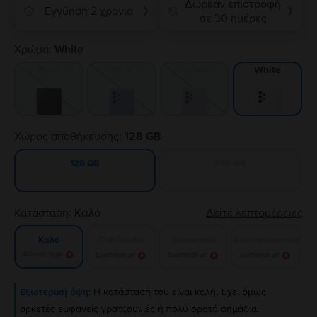
Δωρεάν επιστροφή
Εγγύηση 2 χρόνια
❯
❯
σε 30 ημέρες
Χρώμα:
White
Black
Blue
Violet
White
Χώρος αποθήκευσης:
128 GB
256 GB
128 GB
Κατάσταση:
Καλό
Δείτε λεπτομέρειες
Πολύ καλό
Εξαιρετικό
Σαν καινούργιο
Καλό
Ειδοποίησε με!
Ειδοποίησε με!
Ειδοποίησε με!
Ειδοποίησε με!
Εξωτερική όψη:
Η κατάστασή του είναι καλή. Έχει όμως
αρκετές εμφανείς γρατζουνιές ή πολύ ορατά σημάδια.