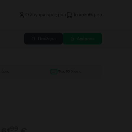
Ο λογαριασμός μου
Το καλάθι μου
Πούλησε
Αγόρασε
μέρες
Έως 60 δόσεις
99
61
€