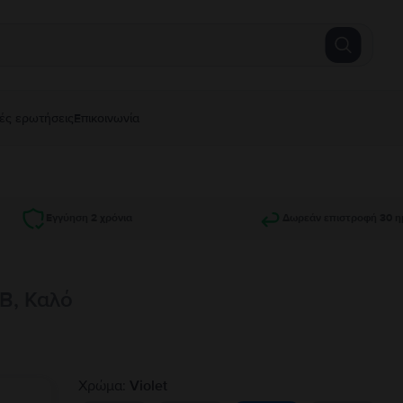
ές ερωτήσεις
Επικοινωνία
Εγγύηση 2 χρόνια
Δωρεάν επιστροφή 30 η
GB, Καλό
Χρώμα:
Violet