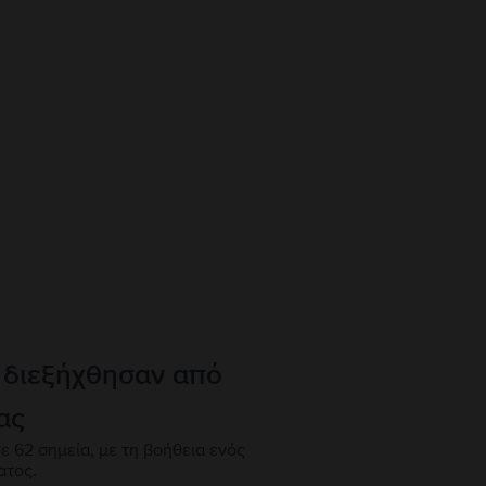
 διεξήχθησαν από
ας
ε 62 σημεία, με τη βοήθεια ενός
ατος.