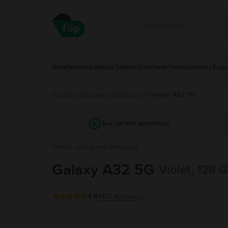
Smartphone
Laptops
Tablets
Smartwatches
Κονσόλες
Συχν
Κινητά τηλέφωνα
Samsung
/
Galaxy A32 5G
/
Έως και 40% φθηνότερα
Κινητό τηλέφωνο Samsung
Galaxy A32 5G
Violet, 128 
4.8
4412
κριτικές