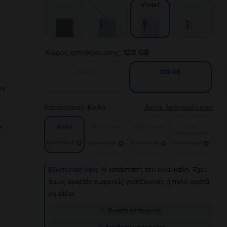
Black
Blue
White
Violet
Χώρος αποθήκευσης:
128 GB
64 GB
128 GB
Κατάσταση:
Καλό
Δείτε λεπτομέρειες
Πολύ καλό
Εξαιρετικό
Σαν
Καλό
καινούργιο
Ειδοποίησε με!
Ειδοποίησε με!
Ειδοποίησε με!
Ειδοποίησε με!
Εξωτερική όψη:
Η κατάστασή του είναι καλή. Έχει
όμως αρκετές εμφανείς γρατζουνιές ή πολύ ορατά
σημάδια.
Άριστη λειτουργία