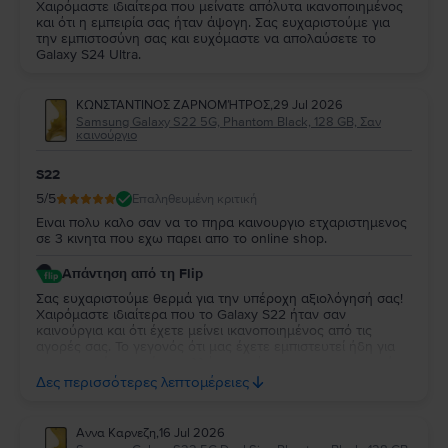
Χαιρόμαστε ιδιαίτερα που μείνατε απόλυτα ικανοποιημένος
και ότι η εμπειρία σας ήταν άψογη. Σας ευχαριστούμε για
την εμπιστοσύνη σας και ευχόμαστε να απολαύσετε το
Galaxy S24 Ultra.
ΚΩΝΣΤΑΝΤΙΝΟΣ ΖΑΡΝΟΜΉΤΡΟΣ
,
29 Jul 2026
Samsung Galaxy S22 5G, Phantom Black, 128 GB, Σαν
καινούργιο
S22
5
/5
Επαληθευμένη κριτική
Ειναι πολυ καλο σαν να το πηρα καινουργιο ετχαριστημενος
σε 3 κινητα που εχω παρει απο το online shop.
Απάντηση από τη Flip
Σας ευχαριστούμε θερμά για την υπέροχη αξιολόγησή σας!
Χαιρόμαστε ιδιαίτερα που το Galaxy S22 ήταν σαν
καινούργια και ότι έχετε μείνει ικανοποιημένος από τις
αγορές σας. Το γεγονός ότι μας έχετε εμπιστευτεί ήδη για
τρεις αγορές σημαίνει πολλά για εμάς και σας ευχαριστούμε
ειλικρινά για τη στήριξή σας. Σας ευχόμαστε να απολαύσετε
Δες περισσότερες λεπτομέρειες
τη νέα σας συσκευή και θα χαρούμε να σας
εξυπηρετήσουμε ξανά στο μέλλον!
Αννα Καρνεζη
,
16 Jul 2026