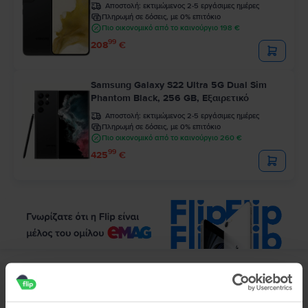
Αποστολή:
εκτιμώμενος 2-5 εργάσιμες ημέρες
Πληρωμή σε δόσεις, με 0% επιτόκιο
Πιο οικονομικό από το καινούργιο 198 €
99
208
€
Samsung Galaxy S22 Ultra 5G Dual Sim
Phantom Black, 256 GB, Εξαιρετικό
Αποστολή:
εκτιμώμενος 2-5 εργάσιμες ημέρες
Πληρωμή σε δόσεις, με 0% επιτόκιο
Πιο οικονομικό από το καινούργιο 260 €
99
425
€
Περιγραφή
Κινητό τηλέφωνο Samsung Galaxy A30S, White, 128 GB, Καλό