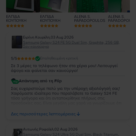
ΕΛΠΙΔΑ
ΕΛΠΙΔΑ
ALENA S.
ALENA S.
ΚΟΥΠΟΥΚΗ
ΚΟΥΠΟΥΚΗ
PAPADOPOULOS
PAPADOPOUL
Ειρήνη Κουρέλη
,
03 Aug 2026
Samsung Galaxy S24 FE 5G Dual Sim, Graphite, 256 GB,
Σαν καινούργιο
5
/5
Επαληθευμένη κριτική
Σε 3 μέρες το τηλέφωνο ήταν στα χέρια μου! Λειτουργεί
άψογα και φαίνεται σαν καινούργιο!
Απάντηση από τη Flip
Σας ευχαριστούμε πολύ για την υπέροχη αξιολόγησή σας!
Χαιρόμαστε ιδιαίτερα που παραλάβατε το Galaxy S24 FE
τόσο γρήγορα και ότι ανταποκρίθηκε πλήρως στις
προσδοκίες σας. Είναι μεγάλη μας χαρά να γνωρίζουμε ότι
λειτουργεί άψογα και ότι η κατάστασή της σας άφησε
απόλυτα ικανοποιημένη. Σας ευχαριστούμε για την
Δες περισσότερες λεπτομέρειες
εμπιστοσύνη σας και σας ευχόμαστε να χαρείτε τη νέα σας
συσκευή!
Aντωνής Ροφαϊελ
,
02 Aug 2026
Samsung Galaxy S24 Ultra 5G Dual Sim, Black Titanium,