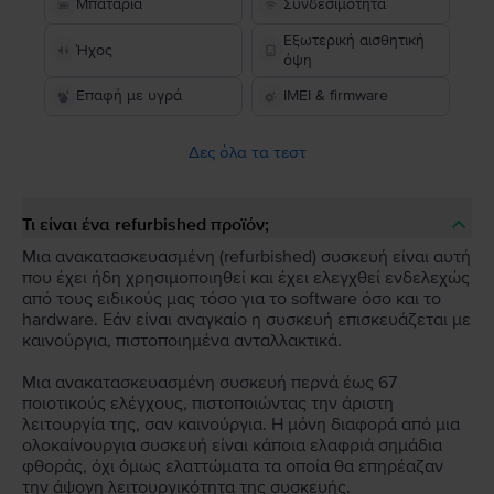
Μπαταρία
Συνδεσιμότητα
Εξωτερική αισθητική
Ήχος
όψη
Επαφή με υγρά
IMEI & firmware
Δες όλα τα τεστ
Τι είναι ένα refurbished προϊόν;
Μια ανακατασκευασμένη (refurbished) συσκευή είναι αυτή
που έχει ήδη χρησιμοποιηθεί και έχει ελεγχθεί ενδελεχώς
από τους ειδικούς μας τόσο για το software όσο και το
hardware. Εάν είναι αναγκαίο η συσκευή επισκευάζεται με
καινούργια, πιστοποιημένα ανταλλακτικά.
Μια ανακατασκευασμένη συσκευή περνά έως 67
ποιοτικούς ελέγχους, πιστοποιώντας την άριστη
λειτουργία της, σαν καινούργια. Η μόνη διαφορά από μια
ολοκαίνουργια συσκευή είναι κάποια ελαφριά σημάδια
φθοράς, όχι όμως ελαττώματα τα οποία θα επηρέαζαν
την άψογη λειτουργικότητα της συσκευής.