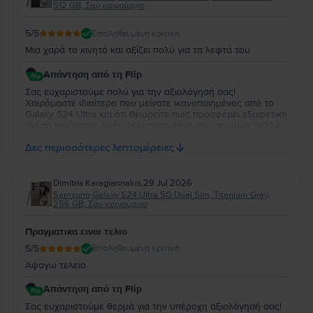
512 GB, Σαν καινούργιο
5
/5
Επαληθευμένη κριτική
Μια χαρά το κινητό και αξίζει πολύ για τα λεφτά του
Απάντηση από τη Flip
Σας ευχαριστούμε πολύ για την αξιολόγησή σας!
Χαιρόμαστε ιδιαίτερα που μείνατε ικανοποιημένος από το
Galaxy S24 Ultra και ότι θεωρείτε πως προσφέρει εξαιρετική
σχέση ποιότητας-τιμής. Η εμπιστοσύνη σας σημαίνει πολλά
για εμάς. Να χαρείτε τη νέα σας συσκευή και θα χαρούμε να
Δες περισσότερες λεπτομέρειες
σας εξυπηρετήσουμε ξανά στο μέλλον!
Dimitris Karagiannakis
,
29 Jul 2026
Samsung Galaxy S24 Ultra 5G Dual Sim, Titanium Grey,
256 GB, Σαν καινούργιο
Πραγματικα ειναι τελιο
5
/5
Επαληθευμένη κριτική
Αψογω τελειο
Απάντηση από τη Flip
Σας ευχαριστούμε θερμά για την υπέροχη αξιολόγησή σας!