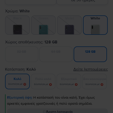
σε 30 ημέρες
Χρώμα:
White
Black
Green
Violet
White
Χώρος αποθήκευσης:
128 GB
32 GB
64 GB
128 GB
Κατάσταση:
Καλό
Δείτε λεπτομέρειες
Πολύ καλό
Εξαιρετικό
Σαν καινούργιο
Καλό
Ειδοποίησε με!
Ειδοποίησε με!
Ειδοποίησε με!
Ειδοποίησε με!
Εξωτερική όψη:
Η κατάστασή του είναι καλή. Έχει όμως
αρκετές εμφανείς γρατζουνιές ή πολύ ορατά σημάδια.
Άριστη λειτουργία