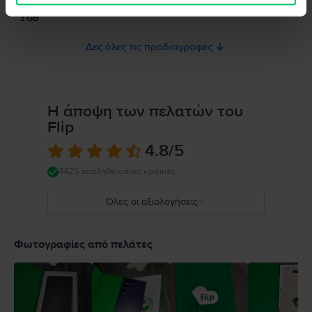
Μνήμη RAM
3 GB
Δες όλες τις προδιαγραφές
Η άποψη των πελατών του
Flip
4.8
/5
4425 επαληθευμένες κριτικές
Όλες οι αξιολογήσεις
5
4
Φωτογραφίες από πελάτες
3
2
1