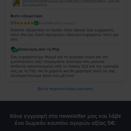
Samsung Galaxy S22 5G Dual Sim, Phantom Black, 128 GB,
Σαν καινούργιο
Ειστε εξαιρετικοι
5
/5
Επαληθευμένη κριτική
Είσαστε εξερετικοι το προϊόν ήταν άψογο Σας ευχαριστώ
πολύ Θα σας ξανά προτιμήσω σίγουρα ευχαριστώ πολύ για
ολα
Απάντηση από τη Flip
Σας ευχαριστούμε θερμά για τα όμορφα λόγια και την
εμπιστοσύνη σας! Χαιρόμαστε ιδιαίτερα που μείνατε
απόλυτα ικανοποιημένη από τo Galaxy S22 και την εμπειρία
σας με τη Flip. Να to χαρείτε και θα χαρούμε πολύ να σας
εξυπηρετήσουμε ξανά στο μέλλον!
Δείτε περισσότερες κριτικές
Κάνε εγγραφή στο newsletter μας και λάβε
ένα δωρεάν κουπόνι αγορών αξίας 5€.