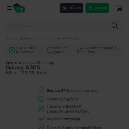
Πούλησε
Αγόρασε
Κινητά τηλέφωνα
/
Samsung
/
Galaxy A30S
Έως και 40%
Εγγύηση 2
Δωρεάν επιστροφή 30
φθηνότερα
χρόνια
ημέρες
Κινητό τηλέφωνο Samsung
Galaxy A30S
White, 128 GB, Καλό