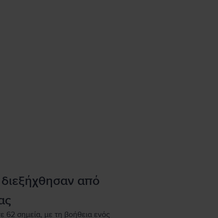
 διεξήχθησαν από
ας
ε 62 σημεία, με τη βοήθεια ενός