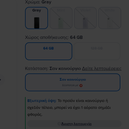
Χρώμα:
Gray
Mint
Violet
White
Gray
Χώρος αποθήκευσης:
64 GB
128 GB
64 GB
Κατάσταση:
Σαν καινούργιο
Δείτε λεπτομέρειες
Σαν καινούργιο
Ειδοποίησε με!
Εξωτερική όψη:
Το προϊόν είναι καινούργιο ή
σχεδόν τέλειο, μπορεί να έχει 1 αόρατο σημάδι
φθοράς.
Άριστη λειτουργία