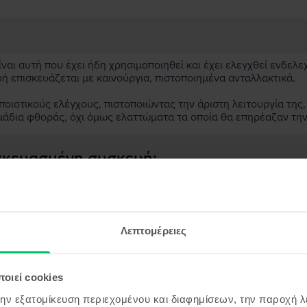
αι αυτή που έχει ήδη χρησιμοποιηθεί και έχει ελεγχθεί ενδελε
υή επισκευάζεται με καινούργια, πιστοποιημένα ανταλλακτικά.
ιοτικούς ελέγχους, πιστοποιώντας την άριστη λειτουργία της,
μάδια φθοράς, όχι όμως ελαττώματα τα οποία θα επηρέαζαν τη
ασκευασμένη συσκευή;
;
ς συσκευής;
Λεπτομέρειες
οιεί cookies
την εξατομίκευση περιεχομένου και διαφημίσεων, την παροχή 