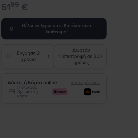
99
51
€
Θέλω να ξέρω πότε θα είναι ξανά
διαθέσιμο!
Δωρεάν
Εγγύηση 2
επιστροφή σε 30
❯
❯
χρόνια
ημέρες
Δόσεις ή Κάρτα online
λεπτομέρειες
Πιστωτική/
Χρεωστική
κάρτα