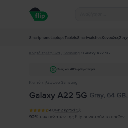
Smartphone
Laptops
Tablets
Smartwatches
Κονσόλες
Συχν
Κινητά τηλέφωνα
Samsung
/
Galaxy A22 5G
/
Έως και 40% φθηνότερα
Κινητό τηλέφωνο Samsung
Galaxy A22 5G
Gray, 64 GB
4.8
4412
κριτικές
92%
των πελατών της Flip συνιστούν το προϊόν