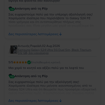
άψογα και φαίνεται σαν καινούργιο!
Απάντηση από τη Flip
Σας ευχαριστούμε πολύ για την υπέροχη αξιολόγησή σας!
Χαιρόμαστε ιδιαίτερα που παραλάβατε το Galaxy S24 FE
τόσο γρήγορα και ότι ανταποκρίθηκε πλήρως στις
προσδοκίες σας. Είναι μεγάλη μας χαρά να γνωρίζουμε ότι
λειτουργεί άψογα και ότι η κατάστασή της σας άφησε
απόλυτα ικανοποιημένη. Σας ευχαριστούμε για την
Δες περισσότερες λεπτομέρειες
εμπιστοσύνη σας και σας ευχόμαστε να χαρείτε τη νέα σας
συσκευή!
Aντωνής Ροφαϊελ
,
02 Aug 2026
Samsung Galaxy S24 Ultra 5G Dual Sim, Black Titanium,
512 GB, Σαν καινούργιο
5
/5
Επαληθευμένη κριτική
Μια χαρά το κινητό και αξίζει πολύ για τα λεφτά του
Απάντηση από τη Flip
Σας ευχαριστούμε πολύ για την αξιολόγησή σας!
Χαιρόμαστε ιδιαίτερα που μείνατε ικανοποιημένος από το
Galaxy S24 Ultra και ότι θεωρείτε πως προσφέρει εξαιρετική
σχέση ποιότητας-τιμής. Η εμπιστοσύνη σας σημαίνει πολλά
για εμάς. Να χαρείτε τη νέα σας συσκευή και θα χαρούμε να
Δες περισσότερες λεπτομέρειες
σας εξυπηρετήσουμε ξανά στο μέλλον!