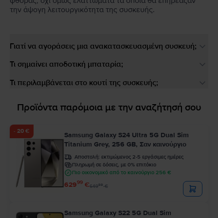
φθοράς, όχι όμως ελαττώματα τα οποία θα επηρέαζαν
την άψογη λειτουργικότητα της συσκευής.
Γιατί να αγοράσεις μια ανακατασκευασμένη συσκευή;
Τι σημαίνει αποδοτική μπαταρία;
Τι περιλαμβάνεται στο κουτί της συσκευής;
Προϊόντα παρόμοια με την αναζήτησή σου
- 20 €
Samsung Galaxy S24 Ultra 5G Dual Sim
Titanium Grey, 256 GB, Σαν καινούργιο
Αποστολή:
εκτιμώμενος 2-5 εργάσιμες ημέρες
Πληρωμή σε δόσεις, με 0% επιτόκιο
Πιο οικονομικό από το καινούργιο 256 €
99
629
€
99
649
€
Samsung Galaxy S22 5G Dual Sim