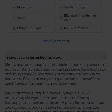
Μπαταρία
Συνδεσιμότητα
Εξωτερική αισθητική
Ήχος
όψη
Επαφή με υγρά
IMEI & firmware
Δες όλα τα τεστ
Τι είναι ένα refurbished προϊόν;
Μια ανακατασκευασμένη (refurbished) συσκευή είναι αυτή
που έχει ήδη χρησιμοποιηθεί και έχει ελεγχθεί ενδελεχώς
από τους ειδικούς μας τόσο για το software όσο και το
hardware. Εάν είναι αναγκαίο η συσκευή επισκευάζεται με
καινούργια, πιστοποιημένα ανταλλακτικά.
Μια ανακατασκευασμένη συσκευή περνά έως 67
ποιοτικούς ελέγχους, πιστοποιώντας την άριστη
λειτουργία της, σαν καινούργια. Η μόνη διαφορά από μια
ολοκαίνουργια συσκευή είναι κάποια ελαφριά σημάδια