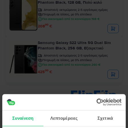
Phantom Black, 128 GB, Πολύ καλό
Αποστολή:
εκτιμώμενος 2-5 εργάσιμες ημέρες
Πληρωμή σε δόσεις, με 0% επιτόκιο
Πιο οικονομικό από το καινούργιο 198 €
99
208
€
Samsung Galaxy S22 Ultra 5G Dual Sim
Phantom Black, 256 GB, Εξαιρετικό
Αποστολή:
εκτιμώμενος 2-5 εργάσιμες ημέρες
Πληρωμή σε δόσεις, με 0% επιτόκιο
Πιο οικονομικό από το καινούργιο 260 €
99
425
€
Συναίνεση
Λεπτομέρειες
Σχετικά
Περιγραφή