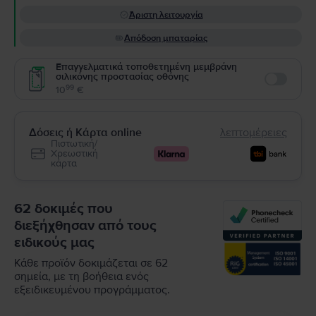
Άριστη λειτουργία
Απόδοση μπαταρίας
Επαγγελματικά τοποθετημένη μεμβράνη
σιλικόνης προστασίας οθόνης
Enable
99
10
€
Δόσεις ή Κάρτα online
λεπτομέρειες
Πιστωτική/
Χρεωστική
κάρτα
62 δοκιμές που
διεξήχθησαν από τους
ειδικούς μας
Κάθε προϊόν δοκιμάζεται σε 62
σημεία, με τη βοήθεια ενός
εξειδικευμένου προγράμματος.