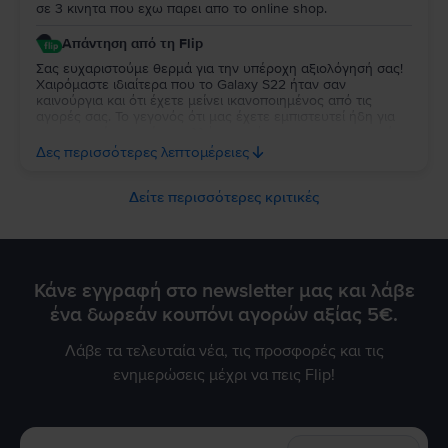
σε 3 κινητα που εχω παρει απο το online shop.
Απάντηση από τη Flip
Σας ευχαριστούμε θερμά για την υπέροχη αξιολόγησή σας!
Χαιρόμαστε ιδιαίτερα που το Galaxy S22 ήταν σαν
καινούργια και ότι έχετε μείνει ικανοποιημένος από τις
αγορές σας. Το γεγονός ότι μας έχετε εμπιστευτεί ήδη για
τρεις αγορές σημαίνει πολλά για εμάς και σας ευχαριστούμε
ειλικρινά για τη στήριξή σας. Σας ευχόμαστε να απολαύσετε
Δες περισσότερες λεπτομέρειες
τη νέα σας συσκευή και θα χαρούμε να σας
εξυπηρετήσουμε ξανά στο μέλλον!
Δείτε περισσότερες κριτικές
Κάνε εγγραφή στο newsletter μας και λάβε
ένα δωρεάν κουπόνι αγορών αξίας 5€.
Λάβε τα τελευταία νέα, τις προσφορές και τις
ενημερώσεις μέχρι να πεις Flip!