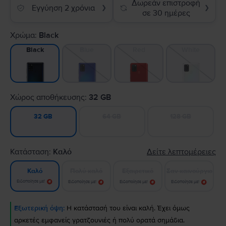
Δωρεάν επιστροφή
Εγγύηση 2 χρόνια
❯
❯
σε 30 ημέρες
Χρώμα:
Black
Blue
Red
White
Black
Χώρος αποθήκευσης:
32 GB
64 GB
128 GB
32 GB
Κατάσταση:
Καλό
Δείτε λεπτομέρειες
Πολύ καλό
Εξαιρετικό
Σαν καινούργιο
Καλό
Ειδοποίησε με!
Ειδοποίησε με!
Ειδοποίησε με!
Ειδοποίησε με!
Εξωτερική όψη:
Η κατάστασή του είναι καλή. Έχει όμως
αρκετές εμφανείς γρατζουνιές ή πολύ ορατά σημάδια.