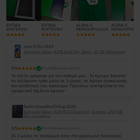
ΕΛΠΙΔΑ
ΕΛΠΙΔΑ
ALENA S.
ALENA S.
ΚΟΥΠΟΥΚΗ
ΚΟΥΠΟΥΚΗ
PAPADOPOULOS
PAPADOPOUL
nikar
,
11 Oct 2024
Samsung Galaxy A21S Dual Sim, Black, 32 GB, Εξαιρετικό
5
/5
Επαληθευμένη κριτική
Το τηλ.το αγόρασα για τον πεθερό μου . Τα έχουμε ξαναπεί:
το τηλέφωνο ήρθε μέσα σε 3 μέρες, σε άψογη συσκευασία,
και κατάσταση σαν καινούριο. Προτείνω ανεπιφύλακτα την
αγορά από flip.Ειναι άψογοι !
Ειρήνη Κουρέλη
,
03 Aug 2026
Samsung Galaxy S24 FE 5G Dual Sim, Graphite, 256 GB,
Σαν καινούργιο
5
/5
Επαληθευμένη κριτική
Σε 3 μέρες το τηλέφωνο ήταν στα χέρια μου! Λειτουργεί