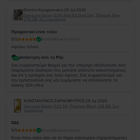
Dimitris Karagiannakis
,
29 Jul 2026
Samsung Galaxy S24 Ultra 5G Dual Sim, Titanium Grey,
256 GB, Σαν καινούργιο
Πραγματικα ειναι τελιο
5
/5
Επαληθευμένη κριτική
Αψογω τελειο
Απάντηση από τη Flip
Σας ευχαριστούμε θερμά για την υπέροχη αξιολόγησή σας!
Χαιρόμαστε ιδιαίτερα που μείνατε απόλυτα ικανοποιημένος
και ότι η εμπειρία σας ήταν άψογη. Σας ευχαριστούμε για
την εμπιστοσύνη σας και ευχόμαστε να απολαύσετε το
Galaxy S24 Ultra.
ΚΩΝΣΤΑΝΤΙΝΟΣ ΖΑΡΝΟΜΉΤΡΟΣ
,
29 Jul 2026
Samsung Galaxy S22 5G, Phantom Black, 128 GB, Σαν
καινούργιο
S22
5
/5
Επαληθευμένη κριτική
Ειναι πολυ καλο σαν να το πηρα καινουργιο ετχαριστημενος