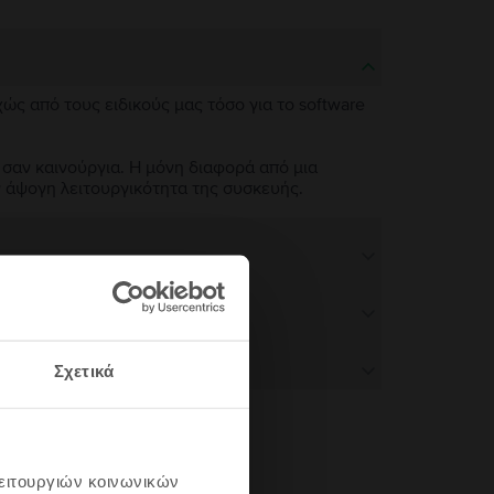
χώς από τους ειδικούς μας τόσο για το software
 σαν καινούργια. Η μόνη διαφορά από μια
ν άψογη λειτουργικότητα της συσκευής.
Σχετικά
λειτουργιών κοινωνικών