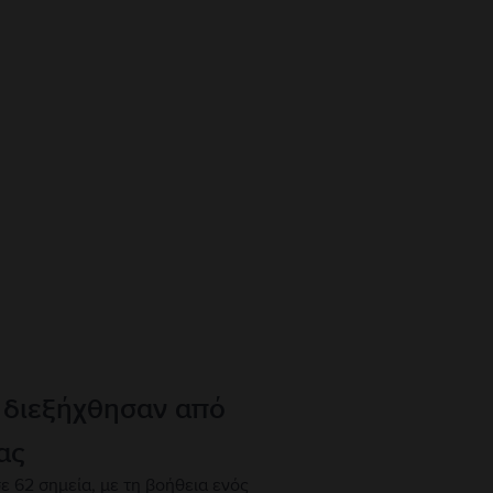
 διεξήχθησαν από
ας
ε 62 σημεία, με τη βοήθεια ενός