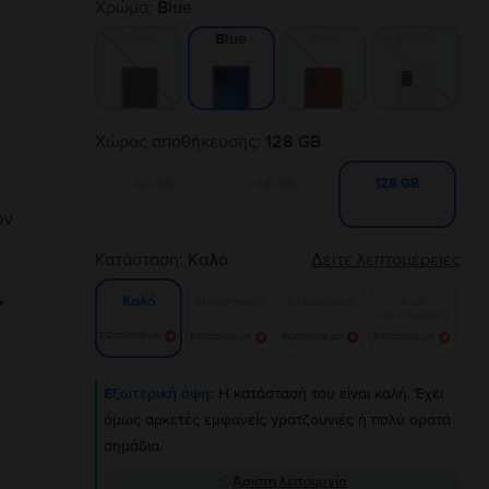
Χρώμα:
Blue
Black
Red
White
Blue
Χώρος αποθήκευσης:
128 GB
32 GB
64 GB
128 GB
Κατάσταση:
Καλό
Δείτε λεπτομέρειες
Πολύ καλό
Εξαιρετικό
Σαν
Καλό
καινούργιο
Ειδοποίησε με!
Ειδοποίησε με!
Ειδοποίησε με!
Ειδοποίησε με!
Εξωτερική όψη:
Η κατάστασή του είναι καλή. Έχει
όμως αρκετές εμφανείς γρατζουνιές ή πολύ ορατά
σημάδια.
Άριστη λειτουργία