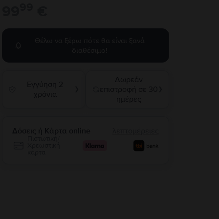
99
99
€
Θέλω να ξέρω πότε θα είναι ξανά
διαθέσιμο!
Δωρεάν
Εγγύηση 2
επιστροφή σε 30
❯
❯
χρόνια
ημέρες
Δόσεις ή Κάρτα online
λεπτομέρειες
Πιστωτική/
Χρεωστική
κάρτα