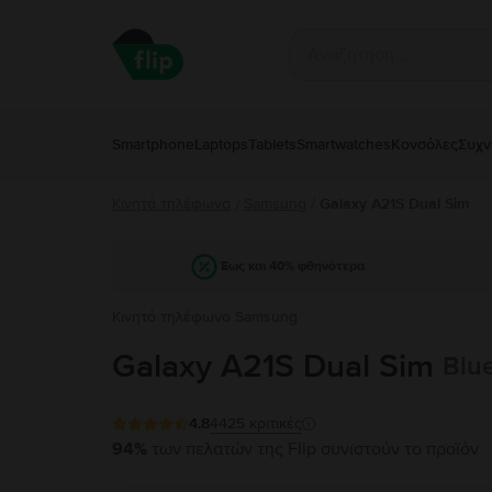
Smartphone
Laptops
Tablets
Smartwatches
Κονσόλες
Συχν
Κινητά τηλέφωνα
Samsung
/
Galaxy A21S Dual Sim
/
Έως και 40% φθηνότερα
Κινητό τηλέφωνο Samsung
Galaxy A21S Dual Sim
Blu
4.8
4425
κριτικές
94%
των πελατών της Flip συνιστούν το προϊόν