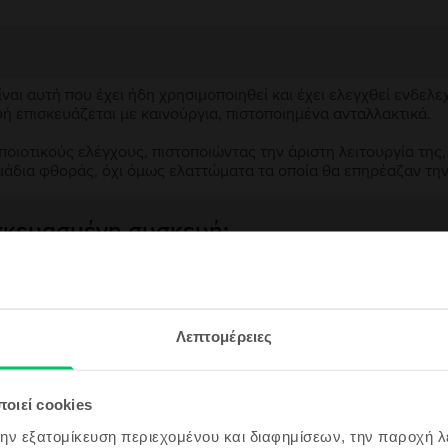
αι αυτή που έχει ήδη χρησιμοποιηθεί και έχει ελεγχθεί ενδελε
υή επισκευάζεται με καινούργια, πιστοποιημένα ανταλλακτικά.
ιοτικούς ελέγχους, πιστοποιώντας την άριστη λειτουργία της,
μάδια φθοράς, όχι όμως ελαττώματα τα οποία θα επηρέαζαν τη
ασκευασμένη συσκευή;
;
εγγραφή &
ς συσκευής;
Λεπτομέρειες
ρδισε!
ου θα είναι ακόμα πιο φθηνό!
οιεί cookies
την εξατομίκευση περιεχομένου και διαφημίσεων, την παροχή 