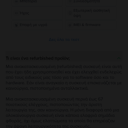
Μπαταρία
Συνδεσιμότητα
Εξωτερική αισθητική
Ήχος
όψη
Επαφή με υγρά
IMEI & firmware
Δες όλα τα τεστ
Τι είναι ένα refurbished προϊόν;
Μια ανακατασκευασμένη (refurbished) συσκευή είναι αυτή
που έχει ήδη χρησιμοποιηθεί και έχει ελεγχθεί ενδελεχώς
από τους ειδικούς μας τόσο για το software όσο και το
hardware. Εάν είναι αναγκαίο η συσκευή επισκευάζεται με
καινούργια, πιστοποιημένα ανταλλακτικά.
Μια ανακατασκευασμένη συσκευή περνά έως 67
ποιοτικούς ελέγχους, πιστοποιώντας την άριστη
λειτουργία της, σαν καινούργια. Η μόνη διαφορά από μια
ολοκαίνουργια συσκευή είναι κάποια ελαφριά σημάδια
φθοράς, όχι όμως ελαττώματα τα οποία θα επηρέαζαν
την άψογη λειτουργικότητα της συσκευής.