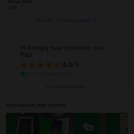
Μνήμη RAM
2 GB
Δες όλες τις προδιαγραφές
Η άποψη των πελατών του
Flip
4.8
/5
4412 επαληθευμένες κριτικές
Όλες οι αξιολογήσεις
5
4
Φωτογραφίες από πελάτες
3
2
1