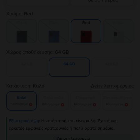
σε 30 ημέρες
Χρώμα:
Red
Black
Blue
White
Red
Χώρος αποθήκευσης:
64 GB
32 GB
128 GB
64 GB
Κατάσταση:
Καλό
Δείτε λεπτομέρειες
Πολύ καλό
Εξαιρετικό
Σαν καινούργιο
Καλό
Ειδοποίησε με!
Ειδοποίησε με!
Ειδοποίησε με!
Ειδοποίησε με!
Εξωτερική όψη:
Η κατάστασή του είναι καλή. Έχει όμως
αρκετές εμφανείς γρατζουνιές ή πολύ ορατά σημάδια.
Άριστη λειτουργία