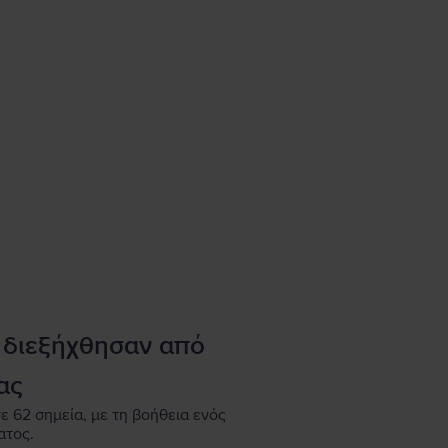
 διεξήχθησαν από
ας
ε 62 σημεία, με τη βοήθεια ενός
ατος.