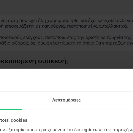
αι αυτή που έχει ήδη χρησιμοποιηθεί και έχει ελεγχθεί ενδελε
υή επισκευάζεται με καινούργια, πιστοποιημένα ανταλλακτικά.
ιοτικούς ελέγχους, πιστοποιώντας την άριστη λειτουργία της,
μάδια φθοράς, όχι όμως ελαττώματα τα οποία θα επηρέαζαν τη
ασκευασμένη συσκευή;
;
ς συσκευής;
Λεπτομέρειες
οιεί cookies
όντα παρόμοια με την αναζήτησ
την εξατομίκευση περιεχομένου και διαφημίσεων, την παροχή 