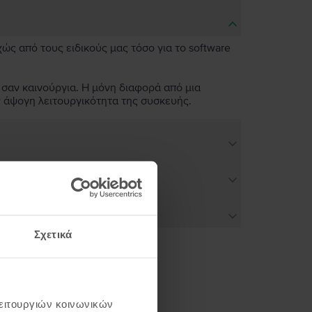
χώς από τους ειδικούς μας τόσο για το software
 σαν καινούργια. Η μόνη διαφορά από μια
ν άψογη λειτουργικότητα της συσκευής.
Σχετικά
ή σου
λειτουργιών κοινωνικών