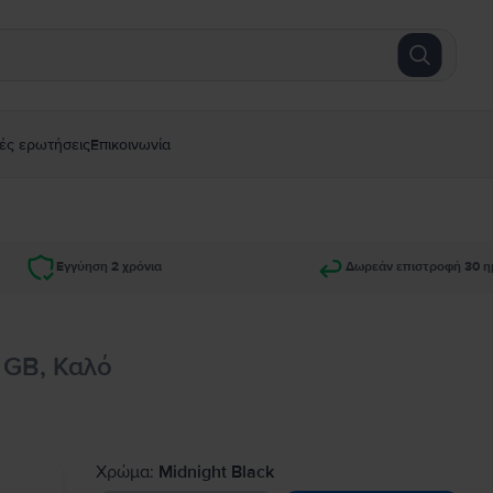
ές ερωτήσεις
Επικοινωνία
Εγγύηση 2 χρόνια
Δωρεάν επιστροφή 30 η
 GB, Καλό
Χρώμα:
Midnight Black