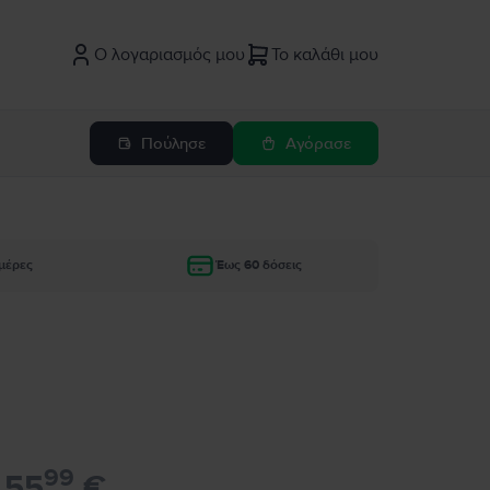
Ο λογαριασμός μου
Το καλάθι μου
Πούλησε
Αγόρασε
μέρες
Έως 60 δόσεις
99
55
€