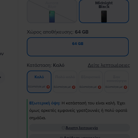
Aurora
Midnight
Blue
Black
Χώρος αποθήκευσης:
64 GB
64 GB
Κατάσταση:
Καλό
Δείτε λεπτομέρειες
Πολύ καλό
Εξαιρετικό
Σαν
Καλό
καινούργιο
Ειδοποίησε με!
Ειδοποίησε με!
Ειδοποίησε με!
Ειδοποίησε με!
Εξωτερική όψη:
Η κατάστασή του είναι καλή. Έχει
όμως αρκετές εμφανείς γρατζουνιές ή πολύ ορατά
σημάδια.
Άριστη λειτουργία