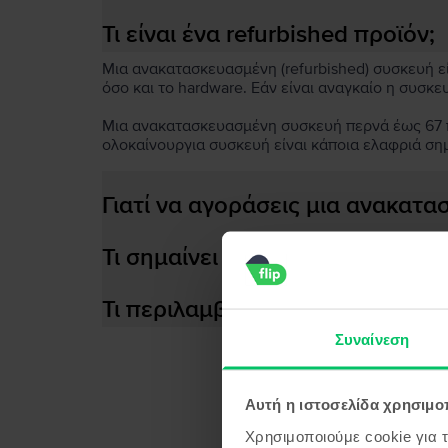
Τι είναι ένα refurbished προϊόν;
Μια ανακατασκευασμένη (refurbished) συσκευή είν
όσο και το hardware. Εάν είναι αναγκαίο η συσκε
Μια ανακατασκευασμένη συσκευή περνά έως 67 πο
ολοκαίνουργια συσκευή είναι κάποια ελαφριά ση
Γιατί να αγοράσεις μια ανακατ
Τι σημαίνει αποδοτική μπαταρία
Τι περιλαμβάνεται στο κουτί τη
Συναίνεση
Αυτή η ιστοσελίδα χρησιμοπ
Προϊ
Χρησιμοποιούμε cookie για 