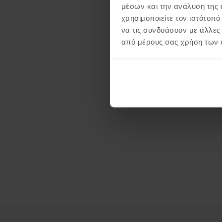
μέσων και την ανάλυση της
χρησιμοποιείτε τον ιστότοπ
να τις συνδυάσουν με άλλες
από μέρους σας χρήση των 