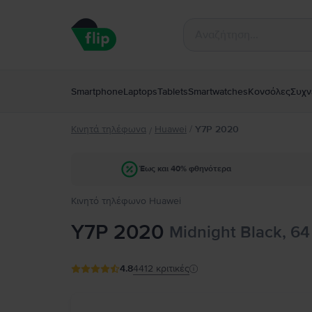
Smartphone
Laptops
Tablets
Smartwatches
Κονσόλες
Συχν
Κινητά τηλέφωνα
Huawei
/
Y7P 2020
/
Έως και 40% φθηνότερα
Κινητό τηλέφωνο Huawei
Y7P 2020
Midnight Black, 64
4.8
4412
κριτικές