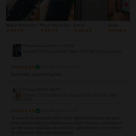
Μαρία Ματσούκα
Μαρία Ματσούκα
Korina
Angie
Πάτρικ Νουτσοσ
,
06 Jul 2025
Huawei P60 Pro Dual Sim, Black, 256 GB, Σαν καινούργιο
5
/5
Επαληθευμένη κριτική
Είμαι πολύ ευχαριστημένος
Σπύρος
,
06 Nov 2025
Huawei P60 Pro Dual Sim, Rococo Pearl, 256 GB, Πολύ
καλό
5
/5
Επαληθευμένη κριτική
Το κινητό το αγόρασα στην πόλη καλή κατάσταση και μου
στην κατάσταση του καινούργιου είναι πλήρως λειτουργικό
με την μόνα σημάδια να είναι δύο γρατζουνιές στην οθόνη
το υπόλοιπο είναι σαν καινούργιο