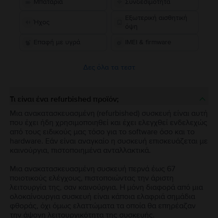
Μπαταρία
Συνδεσιμότητα
Εξωτερική αισθητική
Ήχος
όψη
Επαφή με υγρά
IMEI & firmware
Δες όλα τα τεστ
Τι είναι ένα refurbished προϊόν;
Μια ανακατασκευασμένη (refurbished) συσκευή είναι αυτή
που έχει ήδη χρησιμοποιηθεί και έχει ελεγχθεί ενδελεχώς
από τους ειδικούς μας τόσο για το software όσο και το
hardware. Εάν είναι αναγκαίο η συσκευή επισκευάζεται με
καινούργια, πιστοποιημένα ανταλλακτικά.
Μια ανακατασκευασμένη συσκευή περνά έως 67
ποιοτικούς ελέγχους, πιστοποιώντας την άριστη
λειτουργία της, σαν καινούργια. Η μόνη διαφορά από μια
ολοκαίνουργια συσκευή είναι κάποια ελαφριά σημάδια
φθοράς, όχι όμως ελαττώματα τα οποία θα επηρέαζαν
την άψογη λειτουργικότητα της συσκευής.