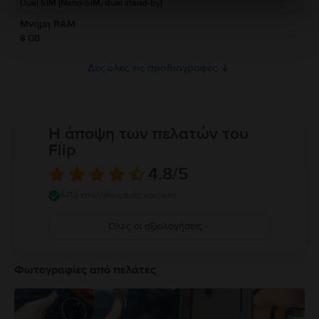
Dual SIM (Nano-SIM, dual stand-by)
Προς το παρόν, δεν υπάρχουν διαθέσιμες πληροφορίες σχετικά με την
Μνήμη RAM
ασφάλεια του προϊόντος.
8 GB
Δες όλες τις προδιαγραφές
Η άποψη των πελατών του
Flip
4.8
/5
4412 επαληθευμένες κριτικές
Όλες οι αξιολογήσεις
5
4
Φωτογραφίες από πελάτες
3
2
1