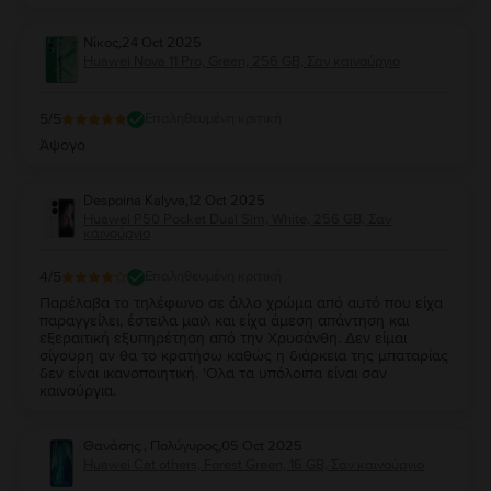
Νίκος
,
24 Oct 2025
Huawei Nova 11 Pro, Green, 256 GB, Σαν καινούργιο
5
/5
Επαληθευμένη κριτική
Άψογο
Despoina Kalyva
,
12 Oct 2025
Huawei P50 Pocket Dual Sim, White, 256 GB, Σαν
καινούργιο
4
/5
Επαληθευμένη κριτική
Παρέλαβα το τηλέφωνο σε άλλο χρώμα από αυτό που είχα
παραγγείλει, έστειλα μαιλ και είχα άμεση απάντηση και
εξεραιτική εξυπηρέτηση από την Χρυσάνθη. Δεν είμαι
σίγουρη αν θα το κρατήσω καθώς η διάρκεια της μπαταρίας
δεν είναι ικανοποιητική. 'Ολα τα υπόλοιπα είναι σαν
καινούργια.
Θανάσης , Πολύγυρος
,
05 Oct 2025
Huawei Cat others, Forest Green, 16 GB, Σαν καινούργιο