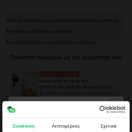
Γιατί να αγοράσεις μια ανακατασκευασμένη συσκευή;
Τι σημαίνει αποδοτική μπαταρία;
Τι περιλαμβάνεται στο κουτί της συσκευής;
Προϊόντα παρόμοια με την αναζήτησή σου
Τελευταίο σε απόθεμα
Huawei P60 Pro Dual Sim
Rococo Pearl, 256 GB, Σαν καινούργιο
Αποστολή:
εκτιμώμενος 2-5 εργάσιμες ημέρες
Πληρωμή σε δόσεις, με 0% επιτόκιο
99
349
€
Συναίνεση
Λεπτομέρειες
Σχετικά