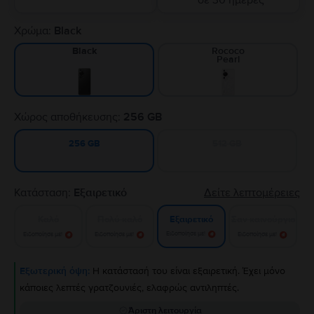
σε 30 ημέρες
Χρώμα:
Black
Rococo
Black
Pearl
Χώρος αποθήκευσης:
256 GB
512 GB
256 GB
Κατάσταση:
Εξαιρετικό
Δείτε λεπτομέρειες
Καλό
Πολύ καλό
Σαν καινούργιο
Εξαιρετικό
Ειδοποίησε με!
Ειδοποίησε με!
Ειδοποίησε με!
Ειδοποίησε με!
Εξωτερική όψη:
Η κατάστασή του είναι εξαιρετική. Έχει μόνο
κάποιες λεπτές γρατζουνιές, ελαφρώς αντιληπτές.
Άριστη λειτουργία