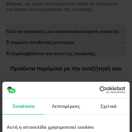
φθοράς, όχι όμως ελαττώματα τα οποία θα επηρέαζαν
την άψογη λειτουργικότητα της συσκευής.
Γιατί να αγοράσεις μια ανακατασκευασμένη συσκευή;
Τι σημαίνει αποδοτική μπαταρία;
Τι περιλαμβάνεται στο κουτί της συσκευής;
Προϊόντα παρόμοια με την αναζήτησή σου
Συναίνεση
Λεπτομέρειες
Σχετικά
Περιγραφή
Αυτή η ιστοσελίδα χρησιμοποιεί cookies
Κινητό τηλέφωνο Huawei P50 Pro, Cocoa Gold, 512 GB, Σαν