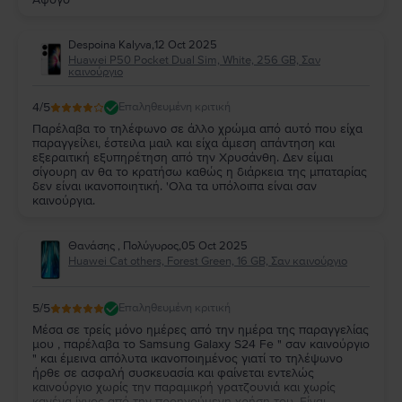
Despoina Kalyva
,
12 Oct 2025
Huawei P50 Pocket Dual Sim, White, 256 GB, Σαν
καινούργιο
4
/5
Επαληθευμένη κριτική
Παρέλαβα το τηλέφωνο σε άλλο χρώμα από αυτό που είχα
παραγγείλει, έστειλα μαιλ και είχα άμεση απάντηση και
εξεραιτική εξυπηρέτηση από την Χρυσάνθη. Δεν είμαι
σίγουρη αν θα το κρατήσω καθώς η διάρκεια της μπαταρίας
δεν είναι ικανοποιητική. 'Ολα τα υπόλοιπα είναι σαν
καινούργια.
Θανάσης , Πολύγυρος
,
05 Oct 2025
Huawei Cat others, Forest Green, 16 GB, Σαν καινούργιο
5
/5
Επαληθευμένη κριτική
Μέσα σε τρείς μόνο ημέρες από την ημέρα της παραγγελίας
μου , παρέλαβα το Samsung Galaxy S24 Fe " σαν καινούργιο
" και έμεινα απόλυτα ικανοποιημένος γιατί το τηλέψωνο
ήρθε σε ασφαλή συσκευασία και φαίνεται εντελώς
καινούργιο χωρίς την παραμικρή γρατζουνιά και χωρίς
κανένα ίχνος από την προηγούμενη χρήση του. Είναι