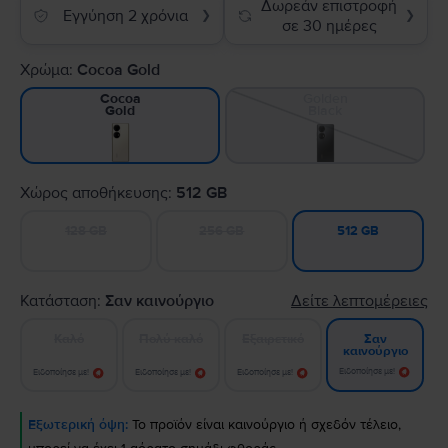
Δωρεάν επιστροφή
Εγγύηση 2 χρόνια
❯
❯
σε 30 ημέρες
Χρώμα:
Cocoa Gold
Golden
Cocoa
Black
Gold
Χώρος αποθήκευσης:
512 GB
128 GB
256 GB
512 GB
Κατάσταση:
Σαν καινούργιο
Δείτε λεπτομέρειες
Καλό
Πολύ καλό
Εξαιρετικό
Σαν
καινούργιο
Ειδοποίησε με!
Ειδοποίησε με!
Ειδοποίησε με!
Ειδοποίησε με!
Εξωτερική όψη:
Το προϊόν είναι καινούργιο ή σχεδόν τέλειο,