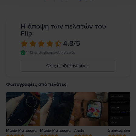
Η άποψη των πελατών του
Flip
4.8
/5
4412 επαληθευμένες κριτικές
Όλες οι αξιολογήσεις
5
4
Φωτογραφίες από πελάτες
3
2
1
Μαρία Ματσούκα
Μαρία Ματσούκα
Angie
Στεργιος Ζωηρό