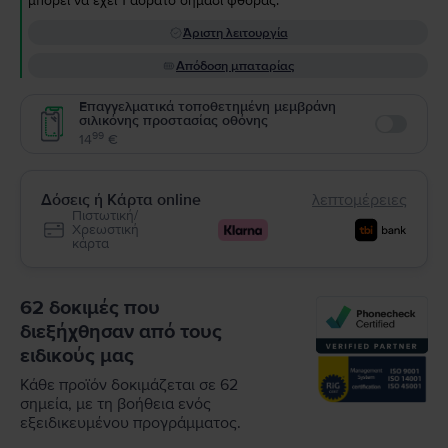
μπορεί να έχει 1 αόρατο σημάδι φθοράς.
Άριστη λειτουργία
Απόδοση μπαταρίας
Επαγγελματικά τοποθετημένη μεμβράνη
σιλικόνης προστασίας οθόνης
Enable
99
14
€
Δόσεις ή Κάρτα online
λεπτομέρειες
Πιστωτική/
Χρεωστική
κάρτα
62 δοκιμές που
διεξήχθησαν από τους
ειδικούς μας
Κάθε προϊόν δοκιμάζεται σε 62
σημεία, με τη βοήθεια ενός
εξειδικευμένου προγράμματος.