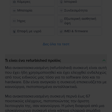
Κάμερες
Ιστορικό
Μπαταρία
Συνδεσιμότητα
Εξωτερική αισθητική
Ήχος
όψη
Επαφή με υγρά
IMEI & firmware
Δες όλα τα τεστ
Τι είναι ένα refurbished προϊόν;
Μια ανακατασκευασμένη (refurbished) συσκευή είναι αυτή
που έχει ήδη χρησιμοποιηθεί και έχει ελεγχθεί ενδελεχώς
από τους ειδικούς μας τόσο για το software όσο και το
hardware. Εάν είναι αναγκαίο η συσκευή επισκευάζεται με
καινούργια, πιστοποιημένα ανταλλακτικά.
Μια ανακατασκευασμένη συσκευή περνά έως 67
ποιοτικούς ελέγχους, πιστοποιώντας την άριστη
λειτουργία της, σαν καινούργια. Η μόνη διαφορά από μια
ολοκαίνουργια συσκευή είναι κάποια ελαφριά σημάδια