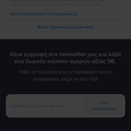
πλήρης λειτουργικό με την μπαταρία του στο 97%.
Ευχαριστώ πολύ την Flip και τβν συνιστώ ανεπιφύλακτα σε
Δες περισσότερες λεπτομέρειες
όσους θέλουν να αγοράσουν καλό και φθηνό κινητό.
Δείτε περισσότερες κριτικές
Κάνε εγγραφή στο newsletter μας και λάβε
ένα δωρεάν κουπόνι αγορών αξίας 5€.
Λάβε τα τελευταία νέα, τις προσφορές και τις
ενημερώσεις μέχρι να πεις Flip!
Γίνε
συνδρομητής