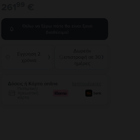
99
261
€
Θέλω να ξέρω πότε θα είναι ξανά
διαθέσιμο!
Δωρεάν
Εγγύηση 2
επιστροφή σε 30
❯
❯
χρόνια
ημέρες
Δόσεις ή Κάρτα online
λεπτομέρειες
Πιστωτική/
Χρεωστική
κάρτα