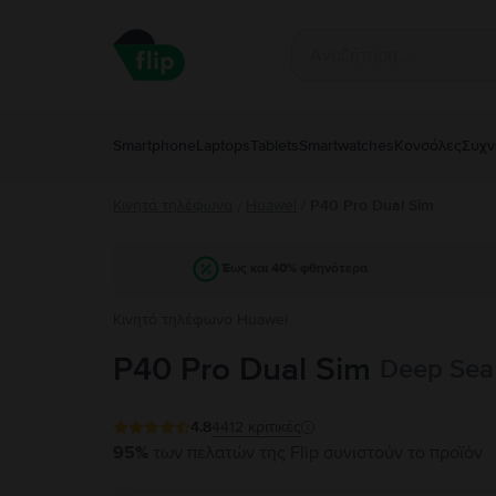
Smartphone
Laptops
Tablets
Smartwatches
Κονσόλες
Συχν
Κινητά τηλέφωνα
Huawei
/
P40 Pro Dual Sim
/
Έως και 40% φθηνότερα
Κινητό τηλέφωνο Huawei
P40 Pro Dual Sim
Deep Sea
4.8
4412
κριτικές
95%
των πελατών της Flip συνιστούν το προϊόν