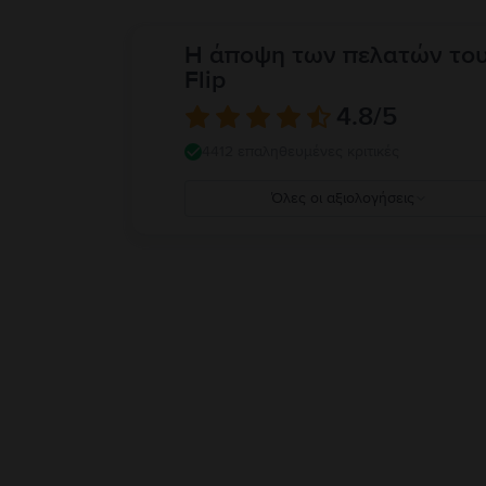
Η άποψη των πελατών το
Flip
4.8
/5
4412 επαληθευμένες κριτικές
Όλες οι αξιολογήσεις
5
4
3
2
1