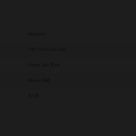
υ αφορούν το προϊόν.
με την ασφάλεια του προϊόντος.
Huawei
P40 Pro Dual Sim
Deep Sea Blue
Nano-SIM
8 GB