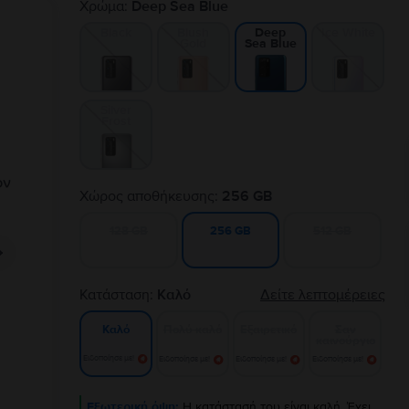
Χρώμα:
Deep Sea Blue
Black
Blush
Ice White
Deep
Gold
Sea Blue
Silver
Frost
Χώρος αποθήκευσης:
256 GB
128 GB
512 GB
256 GB
Κατάσταση:
Καλό
Δείτε λεπτομέρειες
Πολύ καλό
Εξαιρετικό
Σαν
Καλό
καινούργιο
Ειδοποίησε με!
Ειδοποίησε με!
Ειδοποίησε με!
Ειδοποίησε με!
Εξωτερική όψη:
Η κατάστασή του είναι καλή. Έχει