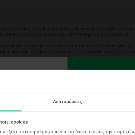
αι αυτή που έχει ήδη χρησιμοποιηθεί και έχει ελεγχθεί ενδελε
υή επισκευάζεται με καινούργια, πιστοποιημένα ανταλλακτικά.
ιοτικούς ελέγχους, πιστοποιώντας την άριστη λειτουργία της,
μάδια φθοράς, όχι όμως ελαττώματα τα οποία θα επηρέαζαν τη
ασκευασμένη συσκευή;
ρα στην Flip κοινότητα
αι λάβε
;
 κουπόνι
ς συσκευής;
Λεπτομέρειες
5€
οιεί cookies
θαίνεις πρώτος/η τα
 μας αλλά και τις top
την εξατομίκευση περιεχομένου και διαφημίσεων, την παροχή 