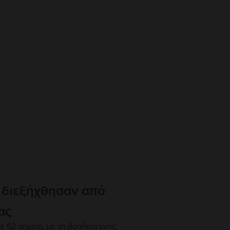
 διεξήχθησαν από
ας
ε 62 σημεία, με τη βοήθεια ενός