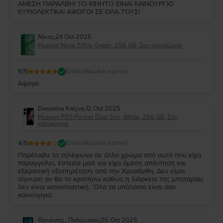
ΑΜΕΣΗ ΠΑΡΑΛΒΗ! ΤΟ ΚΙΝΗΤΟ ΕΙΝΑΙ ΚΑΙΝΟΥΡΓΙΟ
ΚΥΡΙΟΛΕΚΤΙΚΑ! ΑΨΟΓΟΙ ΣΕ ΟΛΑ ΤΟΥΣ!
Νίκος
,
24 Oct 2025
Huawei Nova 11 Pro, Green, 256 GB, Σαν καινούργιο
5
/5
Επαληθευμένη κριτική
Άψογο
Despoina Kalyva
,
12 Oct 2025
Huawei P50 Pocket Dual Sim, White, 256 GB, Σαν
καινούργιο
4
/5
Επαληθευμένη κριτική
Παρέλαβα το τηλέφωνο σε άλλο χρώμα από αυτό που είχα
παραγγείλει, έστειλα μαιλ και είχα άμεση απάντηση και
εξεραιτική εξυπηρέτηση από την Χρυσάνθη. Δεν είμαι
σίγουρη αν θα το κρατήσω καθώς η διάρκεια της μπαταρίας
δεν είναι ικανοποιητική. 'Ολα τα υπόλοιπα είναι σαν
καινούργια.
Θανάσης , Πολύγυρος
,
05 Oct 2025