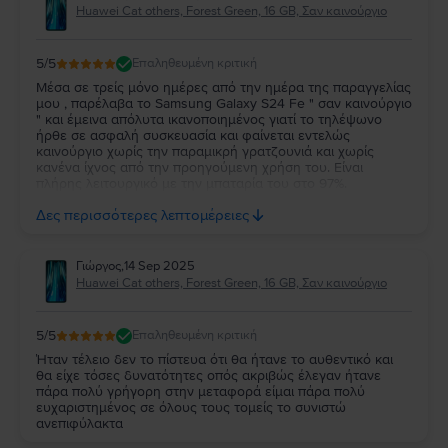
Huawei Cat others, Forest Green, 16 GB, Σαν καινούργιο
5
/5
Επαληθευμένη κριτική
Μέσα σε τρείς μόνο ημέρες από την ημέρα της παραγγελίας
μου , παρέλαβα το Samsung Galaxy S24 Fe " σαν καινούργιο
" και έμεινα απόλυτα ικανοποιημένος γιατί το τηλέψωνο
ήρθε σε ασφαλή συσκευασία και φαίνεται εντελώς
καινούργιο χωρίς την παραμικρή γρατζουνιά και χωρίς
κανένα ίχνος από την προηγούμενη χρήση του. Είναι
πλήρης λειτουργικό με την μπαταρία του στο 97%.
Ευχαριστώ πολύ την Flip και τβν συνιστώ ανεπιφύλακτα σε
Δες περισσότερες λεπτομέρειες
όσους θέλουν να αγοράσουν καλό και φθηνό κινητό.
Γιώργος
,
14 Sep 2025
Huawei Cat others, Forest Green, 16 GB, Σαν καινούργιο
5
/5
Επαληθευμένη κριτική
Ήταν τέλειο δεν το πίστευα ότι θα ήτανε το αυθεντικό και
θα είχε τόσες δυνατότητες οπός ακριβώς έλεγαν ήτανε
πάρα πολύ γρήγορη στην μεταφορά είμαι πάρα πολύ
ευχαριστημένος σε όλους τους τομείς το συνιστώ
ανεπιφύλακτα