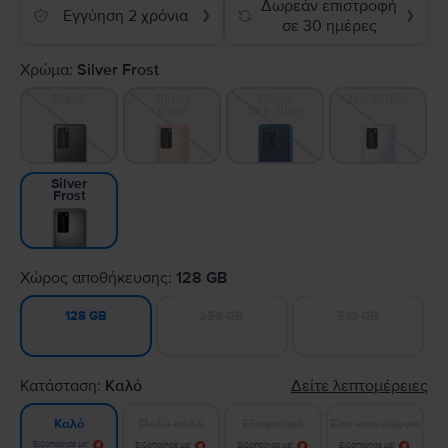
Δωρεάν επιστροφή
Εγγύηση 2 χρόνια
❯
❯
σε 30 ημέρες
Χρώμα:
Silver Frost
Black
Blush
Deep
Ice White
Gold
Sea Blue
Silver
Frost
Χώρος αποθήκευσης:
128 GB
256 GB
512 GB
128 GB
Κατάσταση:
Καλό
Δείτε λεπτομέρειες
Πολύ καλό
Εξαιρετικό
Σαν καινούργιο
Καλό
Ειδοποίησε με!
Ειδοποίησε με!
Ειδοποίησε με!
Ειδοποίησε με!