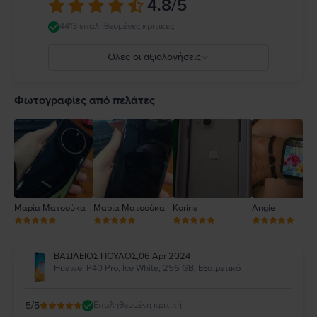
4.8
/5
4413 επαληθευμένες κριτικές
Όλες οι αξιολογήσεις
5
4
Φωτογραφίες από πελάτες
3
2
1
Μαρία Ματσούκα
Μαρία Ματσούκα
Korina
Angie
ΒΑΣΙΛΕΙΟΣ ΠΟΥΛΟΣ
,
06 Apr 2024
Huawei P40 Pro, Ice White, 256 GB, Εξαιρετικό
5
/5
Επαληθευμένη κριτική