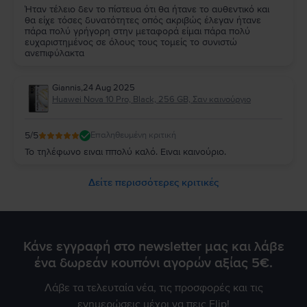
Ήταν τέλειο δεν το πίστευα ότι θα ήτανε το αυθεντικό και
θα είχε τόσες δυνατότητες οπός ακριβώς έλεγαν ήτανε
πάρα πολύ γρήγορη στην μεταφορά είμαι πάρα πολύ
ευχαριστημένος σε όλους τους τομείς το συνιστώ
ανεπιφύλακτα
Giannis
,
24 Aug 2025
Huawei Nova 10 Pro, Black, 256 GB, Σαν καινούργιο
5
/5
Επαληθευμένη κριτική
Το τηλέφωνο ειναι ππολύ καλό. Ειναι καινούριο.
Δείτε περισσότερες κριτικές
Κάνε εγγραφή στο newsletter μας και λάβε
ένα δωρεάν κουπόνι αγορών αξίας 5€.
Λάβε τα τελευταία νέα, τις προσφορές και τις
ενημερώσεις μέχρι να πεις Flip!