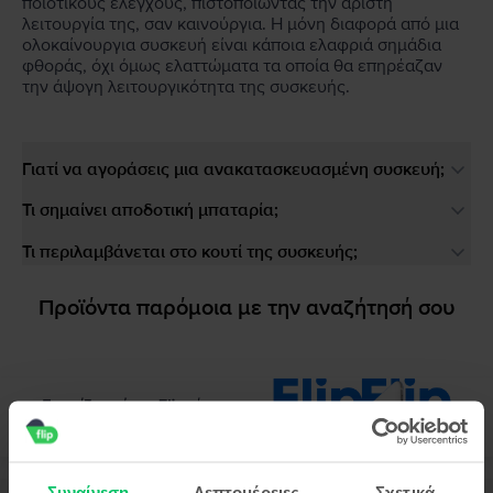
ποιοτικούς ελέγχους, πιστοποιώντας την άριστη
λειτουργία της, σαν καινούργια. Η μόνη διαφορά από μια
ολοκαίνουργια συσκευή είναι κάποια ελαφριά σημάδια
φθοράς, όχι όμως ελαττώματα τα οποία θα επηρέαζαν
την άψογη λειτουργικότητα της συσκευής.
Γιατί να αγοράσεις μια ανακατασκευασμένη συσκευή;
Τι σημαίνει αποδοτική μπαταρία;
Τι περιλαμβάνεται στο κουτί της συσκευής;
Προϊόντα παρόμοια με την αναζήτησή σου
Συναίνεση
Λεπτομέρειες
Σχετικά