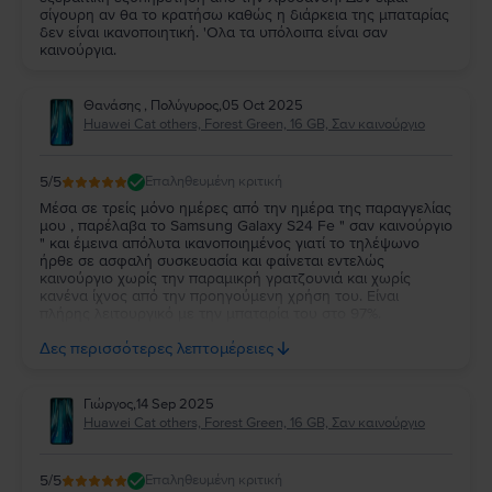
σίγουρη αν θα το κρατήσω καθώς η διάρκεια της μπαταρίας
δεν είναι ικανοποιητική. 'Ολα τα υπόλοιπα είναι σαν
καινούργια.
Θανάσης , Πολύγυρος
,
05 Oct 2025
Huawei Cat others, Forest Green, 16 GB, Σαν καινούργιο
5
/5
Επαληθευμένη κριτική
Μέσα σε τρείς μόνο ημέρες από την ημέρα της παραγγελίας
μου , παρέλαβα το Samsung Galaxy S24 Fe " σαν καινούργιο
" και έμεινα απόλυτα ικανοποιημένος γιατί το τηλέψωνο
ήρθε σε ασφαλή συσκευασία και φαίνεται εντελώς
καινούργιο χωρίς την παραμικρή γρατζουνιά και χωρίς
κανένα ίχνος από την προηγούμενη χρήση του. Είναι
πλήρης λειτουργικό με την μπαταρία του στο 97%.
Ευχαριστώ πολύ την Flip και τβν συνιστώ ανεπιφύλακτα σε
Δες περισσότερες λεπτομέρειες
όσους θέλουν να αγοράσουν καλό και φθηνό κινητό.
Γιώργος
,
14 Sep 2025
Huawei Cat others, Forest Green, 16 GB, Σαν καινούργιο
5
/5
Επαληθευμένη κριτική