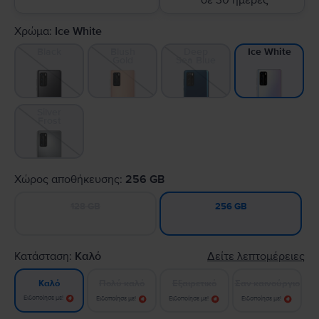
σε 30 ημέρες
Χρώμα:
Ice White
Black
Blush
Deep
Ice White
Gold
Sea Blue
Silver
Frost
Χώρος αποθήκευσης:
256 GB
128 GB
256 GB
Κατάσταση:
Καλό
Δείτε λεπτομέρειες
Πολύ καλό
Εξαιρετικό
Σαν καινούργιο
Καλό
Ειδοποίησε με!
Ειδοποίησε με!
Ειδοποίησε με!
Ειδοποίησε με!