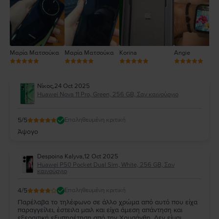
1
Μαρία Ματσούκα
Μαρία Ματσούκα
Korina
Angie
Νίκος
,
24 Oct 2025
Huawei Nova 11 Pro, Green, 256 GB, Σαν καινούργιο
5
/5
Επαληθευμένη κριτική
Άψογο
Despoina Kalyva
,
12 Oct 2025
Huawei P50 Pocket Dual Sim, White, 256 GB, Σαν
καινούργιο
4
/5
Επαληθευμένη κριτική
Παρέλαβα το τηλέφωνο σε άλλο χρώμα από αυτό που είχα
παραγγείλει, έστειλα μαιλ και είχα άμεση απάντηση και
εξεραιτική εξυπηρέτηση από την Χρυσάνθη. Δεν είμαι