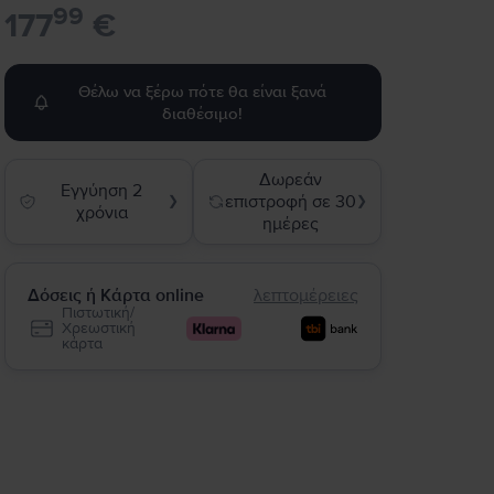
99
177
€
Θέλω να ξέρω πότε θα είναι ξανά
διαθέσιμο!
Δωρεάν
Εγγύηση 2
επιστροφή σε 30
❯
❯
χρόνια
ημέρες
Δόσεις ή Κάρτα online
λεπτομέρειες
Πιστωτική/
Χρεωστική
κάρτα