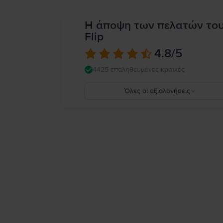
Η άποψη των πελατών το
Flip
4.8
/5
4425 επαληθευμένες κριτικές
Όλες οι αξιολογήσεις
5
4
3
2
1