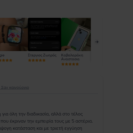
gie
Στεργιος Ζωηρός
Καβαλαράκη
Griseld Ceka
Gri
Αναστασια
, Σαν καινούργιο
 για όλη την διαδικασία, αλλά στο τέλος
ου έκριναν την εμπειρία τους με 5 αστέρια.
άψογη κατάσταση και με τριετή εγγύηση