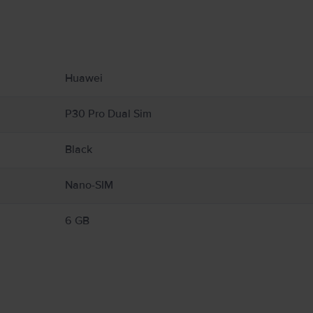
υ αφορούν το προϊόν.
με την ασφάλεια του προϊόντος.
Huawei
P30 Pro Dual Sim
Black
Nano-SIM
6 GB