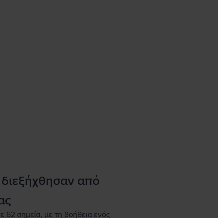
 διεξήχθησαν από
ας
ε 62 σημεία, με τη βοήθεια ενός