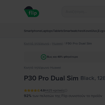
Smartphone
Laptops
Tablets
Smartwatches
Κονσόλες
Συχν
Κινητά τηλέφωνα
Huawei
/
P30 Pro Dual Sim
/
Έως και 40% φθηνότερα
Κινητό τηλέφωνο Huawei
P30 Pro Dual Sim
Black, 12
4.8
4425
κριτικές
92%
των πελατών της Flip συνιστούν το προϊόν