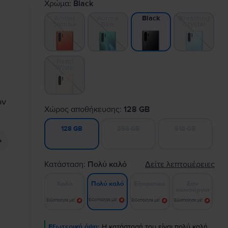
Χρώμα:
Black
Amber
Aurora
Breathing
Black
Sunrise
Blue
Crystal
Pearl
White
Χώρος αποθήκευσης:
128 GB
256 GB
512 GB
128 GB
Κατάσταση:
Πολύ καλό
Δείτε λεπτομέρειες
Καλό
Εξαιρετικό
Σαν
Πολύ καλό
καινούργιο
Ειδοποίησε με!
Ειδοποίησε με!
Ειδοποίησε με!
Ειδοποίησε με!
Εξωτερική όψη:
Η κατάστασή του είναι πολύ καλή.