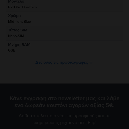
Μοντέλο
Πληροφορίες Υπεύθυνου Προσώπου
P20 Pro Dual Sim
Χρώμα
Πληροφορίες Ασφάλειας Προϊόντος
Midnight Blue
Πληροφορίες σχετικά με τις προειδοποιήσεις ασφαλείας που αφορούν
Τύπος SIM
το προϊόν.
Nano-SIM
Προς το παρόν, δεν υπάρχουν διαθέσιμες πληροφορίες σχετικά με την
Μνήμη RAM
ασφάλεια του προϊόντος.
6GB
Δες όλες τις προδιαγραφές
Κάνε εγγραφή στο newsletter μας και λάβε
ένα δωρεάν κουπόνι αγορών αξίας 5€.
Λάβε τα τελευταία νέα, τις προσφορές και τις
ενημερώσεις μέχρι να πεις Flip!