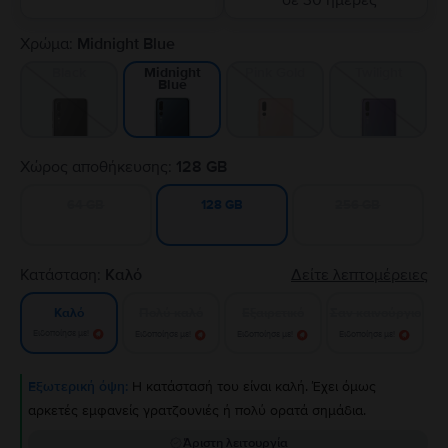
σε 30 ημέρες
Χρώμα:
Midnight Blue
Black
Pink Gold
Twilight
Midnight
Blue
Χώρος αποθήκευσης:
128 GB
64 GB
256 GB
128 GB
Κατάσταση:
Καλό
Δείτε λεπτομέρειες
Πολύ καλό
Εξαιρετικό
Σαν καινούργιο
Καλό
Ειδοποίησε με!
Ειδοποίησε με!
Ειδοποίησε με!
Ειδοποίησε με!
Εξωτερική όψη:
Η κατάστασή του είναι καλή. Έχει όμως
αρκετές εμφανείς γρατζουνιές ή πολύ ορατά σημάδια.
Άριστη λειτουργία