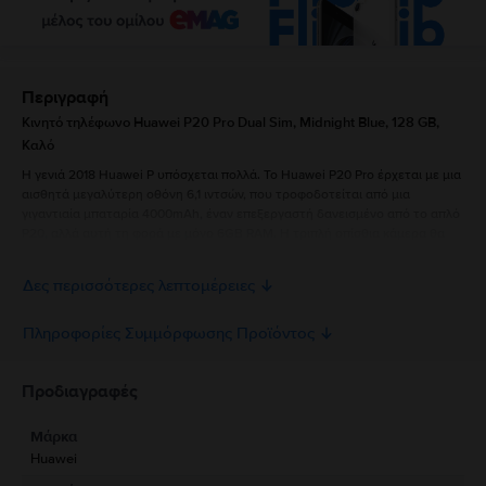
Περιγραφή
Κινητό τηλέφωνο Huawei P20 Pro Dual Sim, Midnight Blue, 128 GB,
Καλό
Η γενιά 2018 Huawei P υπόσχεται πολλά. Το Huawei P20 Pro έρχεται με μια
αισθητά μεγαλύτερη οθόνη 6,1 ιντσών, που τροφοδοτείται από μια
γιγαντιαία μπαταρία 4000mAh, έναν επεξεργαστή δανεισμένο από το απλό
P20, αλλά αυτή τη φορά με μόνο 6GB RAM. Η τριπλή οπίσθια κάµερα θα
απαθανατίσει τις καλύτερες στιγµές σας µε τους αγαπηµένους σας.
Αποτελείται από δύο κάμερες πλάτους 40MP και 20MP και μία τηλεφακό
Δες περισσότερες λεπτομέρειες
8MP. Αυτή η κάμερα θα έκανε ακόμη και έναν αρχάριο φωτογράφο να
ζηλέψει.
Πληροφορίες Συμμόρφωσης Προϊόντος
Πληροφορίες Ασφάλειας Προϊόντος
Προδιαγραφές
Μάρκα
Πληροφορίες Κατασκευαστή
Huawei