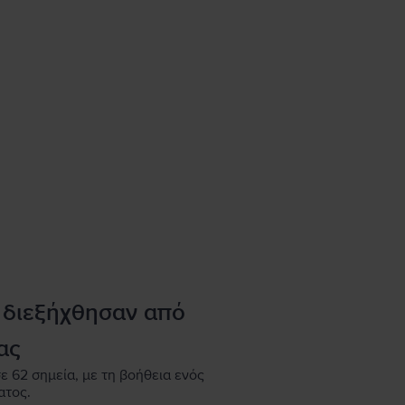
 διεξήχθησαν από
ας
ε 62 σημεία, με τη βοήθεια ενός
ατος.