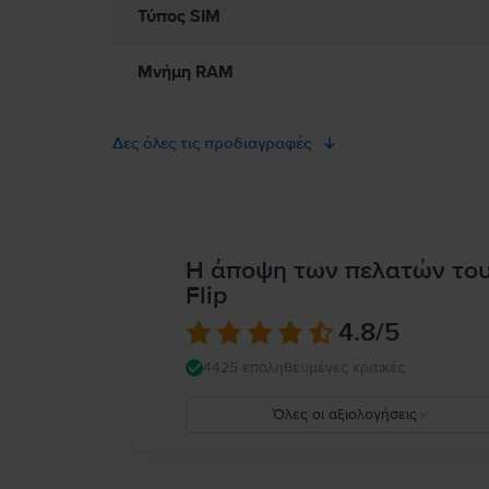
Τύπος SIM
Μνήμη RAM
Δες όλες τις προδιαγραφές
Η άποψη των πελατών το
Flip
4.8
/5
4425 επαληθευμένες κριτικές
Όλες οι αξιολογήσεις
5
4