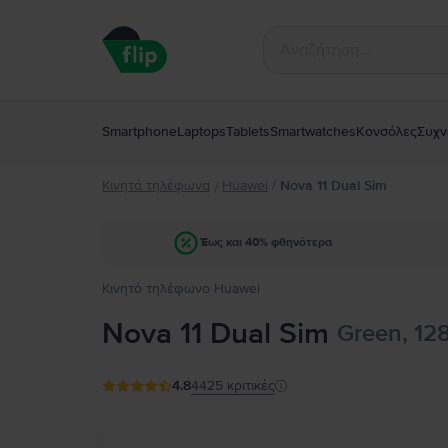
Smartphone
Laptops
Tablets
Smartwatches
Κονσόλες
Συχν
Κινητά τηλέφωνα
Huawei
/
Nova 11 Dual Sim
/
Έως και 40% φθηνότερα
Κινητό τηλέφωνο Huawei
Nova 11 Dual Sim
Green, 12
4.8
4425
κριτικές