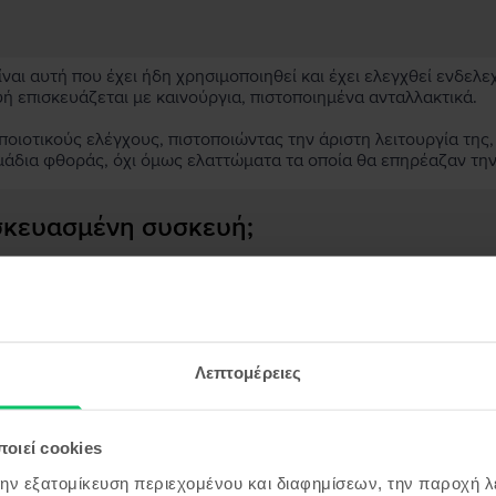
αι αυτή που έχει ήδη χρησιμοποιηθεί και έχει ελεγχθεί ενδελε
υή επισκευάζεται με καινούργια, πιστοποιημένα ανταλλακτικά.
ιοτικούς ελέγχους, πιστοποιώντας την άριστη λειτουργία της,
μάδια φθοράς, όχι όμως ελαττώματα τα οποία θα επηρέαζαν τη
ασκευασμένη συσκευή;
;
ς συσκευής;
Λεπτομέρειες
οιεί cookies
όντα παρόμοια με την αναζήτησ
την εξατομίκευση περιεχομένου και διαφημίσεων, την παροχή 