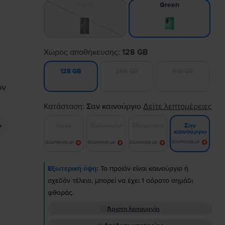
Black
Green
Χώρος αποθήκευσης:
128 GB
256 GB
512 GB
128 GB
Κατάσταση:
Σαν καινούργιο
Δείτε λεπτομέρειες
Καλό
Πολύ καλό
Εξαιρετικό
Σαν
καινούργιο
Ειδοποίησε με!
Ειδοποίησε με!
Ειδοποίησε με!
Ειδοποίησε με!
Εξωτερική όψη:
Το προϊόν είναι καινούργιο ή
σχεδόν τέλειο, μπορεί να έχει 1 αόρατο σημάδι
φθοράς.
Άριστη λειτουργία