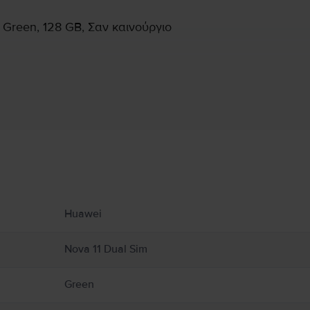
 Green, 128 GB, Σαν καινούργιο
Πληροφορίες Κατασκευαστή
υ αφορούν το προϊόν.
με την ασφάλεια του προϊόντος.
Huawei
Nova 11 Dual Sim
Green