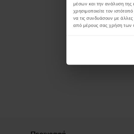
μέσων και την ανάλυση της
χρησιμοποιείτε τον ιστότοπ
να τις συνδυάσουν με άλλες
από μέρους σας χρήση των 