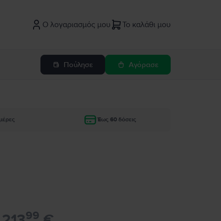
Ο λογαριασμός μου
Το καλάθι μου
Πούλησε
Αγόρασε
μέρες
Έως 60 δόσεις
99
213
€