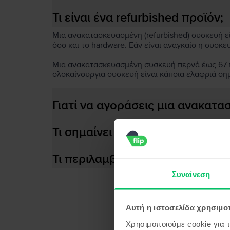
Τι είναι ένα refurbished προϊόν;
Μια ανακατασκευασμένη (refurbished) συσκευή είν
όσο και το hardware. Εάν είναι αναγκαίο η συσκε
Μια ανακατασκευασμένη συσκευή περνά έως 67 πο
ολοκαίνουργια συσκευή είναι κάποια ελαφριά ση
Γιατί να αγοράσεις μια ανακατ
Τι σημαίνει αποδοτική μπαταρία
Τι περιλαμβάνεται στο κουτί τη
Συναίνεση
Αυτή η ιστοσελίδα χρησιμοπ
Προϊ
Χρησιμοποιούμε cookie για 