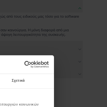
χώς από τους ειδικούς μας τόσο για το software
 σαν καινούργια. Η μόνη διαφορά από μια
ν άψογη λειτουργικότητα της συσκευής.
Σχετικά
ή σου
λειτουργιών κοινωνικών