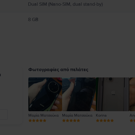
Dual SIM (Nano-SIM, dual stand-by)
8 GB
Φωτογραφίες από πελάτες
υ
Μαρία Ματσούκα
Μαρία Ματσούκα
Korina
An