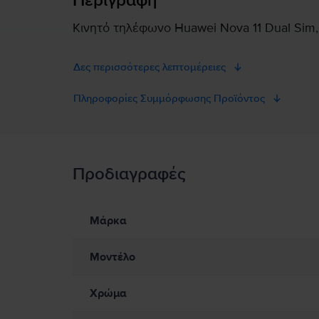
Περιγραφή
Κινητό τηλέφωνο Huawei Nova 11 Dual Sim,
Δες περισσότερες λεπτομέρειες
Πληροφορίες Συμμόρφωσης Προϊόντος
Πληροφορίες Ασφάλειας Προϊόντος
Προδιαγραφές
Πληροφορίες Ασφάλειας Προϊόντος
Πληροφορίες σχετικά με τις προειδοποιήσεις ασφαλείας πο
Προς το παρόν, δεν υπάρχουν διαθέσιμες πληροφορίες σχετικά 
Μάρκα
Μοντέλο
Χρώμα