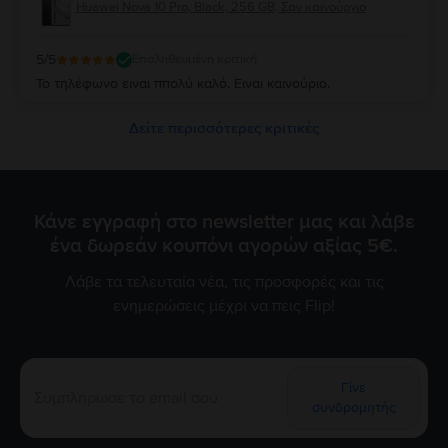
Huawei Nova 10 Pro, Black, 256 GB, Σαν καινούργιο
5
/5
Επαληθευμένη κριτική
Το τηλέφωνο ειναι ππολύ καλό. Ειναι καινούριο.
Δείτε περισσότερες κριτικές
Κάνε εγγραφή στο newsletter μας και λάβε
ένα δωρεάν κουπόνι αγορών αξίας 5€.
Λάβε τα τελευταία νέα, τις προσφορές και τις
ενημερώσεις μέχρι να πεις Flip!
Γίνε
συνδρομητής