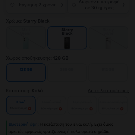
Δωρεάν επιστροφή
Εγγύηση 2 χρόνια
❯
❯
σε 30 ημέρες
Χρώμα:
Starry Black
Mint
Starry
Starry
Green
Silver
Black
Χώρος αποθήκευσης:
128 GB
256 GB
512 GB
128 GB
Κατάσταση:
Καλό
Δείτε λεπτομέρειες
Πολύ καλό
Εξαιρετικό
Σαν καινούργιο
Καλό
Ειδοποίησε με!
Ειδοποίησε με!
Ειδοποίησε με!
Ειδοποίησε με!
Εξωτερική όψη:
Η κατάστασή του είναι καλή. Έχει όμως
αρκετές εμφανείς γρατζουνιές ή πολύ ορατά σημάδια.