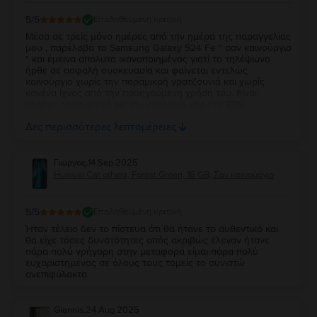
5
/5
Επαληθευμένη κριτική
Μέσα σε τρείς μόνο ημέρες από την ημέρα της παραγγελίας
μου , παρέλαβα το Samsung Galaxy S24 Fe " σαν καινούργιο
" και έμεινα απόλυτα ικανοποιημένος γιατί το τηλέψωνο
ήρθε σε ασφαλή συσκευασία και φαίνεται εντελώς
καινούργιο χωρίς την παραμικρή γρατζουνιά και χωρίς
κανένα ίχνος από την προηγούμενη χρήση του. Είναι
πλήρης λειτουργικό με την μπαταρία του στο 97%.
Ευχαριστώ πολύ την Flip και τβν συνιστώ ανεπιφύλακτα σε
Δες περισσότερες λεπτομέρειες
όσους θέλουν να αγοράσουν καλό και φθηνό κινητό.
Γιώργος
,
14 Sep 2025
Huawei Cat others, Forest Green, 16 GB, Σαν καινούργιο
5
/5
Επαληθευμένη κριτική
Ήταν τέλειο δεν το πίστευα ότι θα ήτανε το αυθεντικό και
θα είχε τόσες δυνατότητες οπός ακριβώς έλεγαν ήτανε
πάρα πολύ γρήγορη στην μεταφορά είμαι πάρα πολύ
ευχαριστημένος σε όλους τους τομείς το συνιστώ
ανεπιφύλακτα
Giannis
,
24 Aug 2025