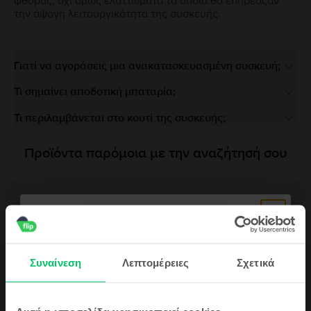
φθοράς, όχι όμως ελαττώματα τα οποία θα επηρέαζαν
την άψογη λειτουργικότητα της συσκευής.
Γιατί να αγοράσεις μια ανακατασκευασμένη συσκευή;
Τι σημαίνει αποδοτική μπαταρία;
Τι περιλαμβάνεται στο κουτί της συσκευής;
Προϊόντα παρόμοια με την αναζήτησή σου
Συναίνεση
Λεπτομέρειες
Σχετικά
Περιγραφή
Κινητό τηλέφωνο Huawei Nova 10 SE Dual Sim, Starry Black, 128 GB,
Καλό