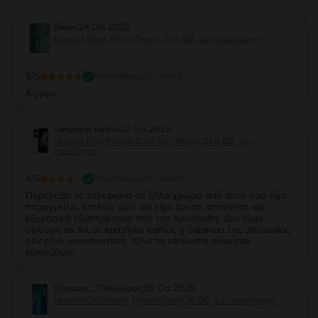
Νίκος
,
24 Oct 2025
Huawei Nova 11 Pro, Green, 256 GB, Σαν καινούργιο
5
/5
Επαληθευμένη κριτική
Άψογο
Despoina Kalyva
,
12 Oct 2025
Huawei P50 Pocket Dual Sim, White, 256 GB, Σαν
καινούργιο
4
/5
Επαληθευμένη κριτική
Παρέλαβα το τηλέφωνο σε άλλο χρώμα από αυτό που είχα
παραγγείλει, έστειλα μαιλ και είχα άμεση απάντηση και
εξεραιτική εξυπηρέτηση από την Χρυσάνθη. Δεν είμαι
σίγουρη αν θα το κρατήσω καθώς η διάρκεια της μπαταρίας
δεν είναι ικανοποιητική. 'Ολα τα υπόλοιπα είναι σαν
καινούργια.
Θανάσης , Πολύγυρος
,
05 Oct 2025
Huawei Cat others, Forest Green, 16 GB, Σαν καινούργιο