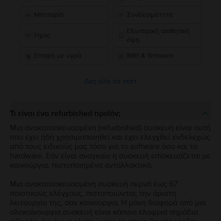
Μπαταρία
Συνδεσιμότητα
Εξωτερική αισθητική
Ήχος
όψη
Επαφή με υγρά
IMEI & firmware
Δες όλα τα τεστ
Τι είναι ένα refurbished προϊόν;
Μια ανακατασκευασμένη (refurbished) συσκευή είναι αυτή
που έχει ήδη χρησιμοποιηθεί και έχει ελεγχθεί ενδελεχώς
από τους ειδικούς μας τόσο για το software όσο και το
hardware. Εάν είναι αναγκαίο η συσκευή επισκευάζεται με
καινούργια, πιστοποιημένα ανταλλακτικά.
Μια ανακατασκευασμένη συσκευή περνά έως 67
ποιοτικούς ελέγχους, πιστοποιώντας την άριστη
λειτουργία της, σαν καινούργια. Η μόνη διαφορά από μια
ολοκαίνουργια συσκευή είναι κάποια ελαφριά σημάδια