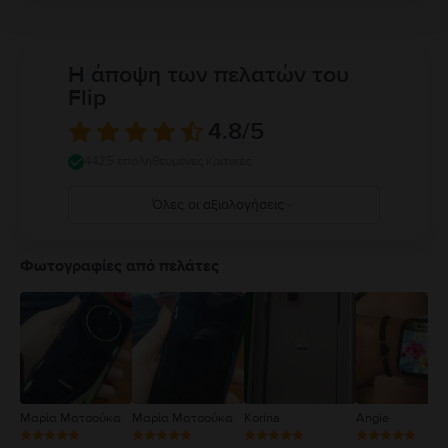
Η άποψη των πελατών του
Flip
4.8
/5
4425 επαληθευμένες κριτικές
Όλες οι αξιολογήσεις
5
4
Φωτογραφίες από πελάτες
3
2
1
Μαρία Ματσούκα
Μαρία Ματσούκα
Korina
Angie