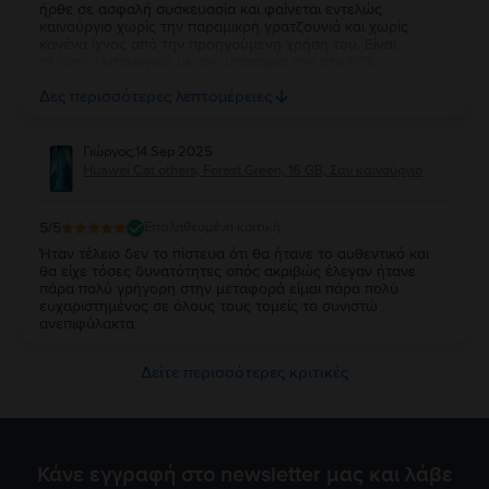
ήρθε σε ασφαλή συσκευασία και φαίνεται εντελώς
καινούργιο χωρίς την παραμικρή γρατζουνιά και χωρίς
κανένα ίχνος από την προηγούμενη χρήση του. Είναι
πλήρης λειτουργικό με την μπαταρία του στο 97%.
Ευχαριστώ πολύ την Flip και τβν συνιστώ ανεπιφύλακτα σε
Δες περισσότερες λεπτομέρειες
όσους θέλουν να αγοράσουν καλό και φθηνό κινητό.
Γιώργος
,
14 Sep 2025
Huawei Cat others, Forest Green, 16 GB, Σαν καινούργιο
5
/5
Επαληθευμένη κριτική
Ήταν τέλειο δεν το πίστευα ότι θα ήτανε το αυθεντικό και
θα είχε τόσες δυνατότητες οπός ακριβώς έλεγαν ήτανε
πάρα πολύ γρήγορη στην μεταφορά είμαι πάρα πολύ
ευχαριστημένος σε όλους τους τομείς το συνιστώ
ανεπιφύλακτα
Δείτε περισσότερες κριτικές
Κάνε εγγραφή στο newsletter μας και λάβε