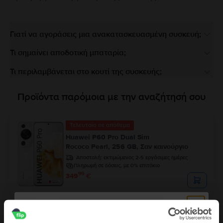
Γιατί να αγοράσεις μια ανακατασκευασμένη συσκευή;
Τι σημαίνει αποδοτική μπαταρία;
Τι περιλαμβάνεται στο κουτί της συσκευής;
Προϊόντα παρόμοια με την αναζήτησή σου
Τελευταίο σε απόθεμα
Huawei P60 Pro Dual Sim
Rococo Pearl, 256 GB, Σαν καινούργιο
Αποστολή:
εκτιμώμενος 2-5 εργάσιμες ημέρες
Πληρωμή σε δόσεις, με 0% επιτόκιο
99
349
€