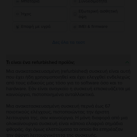
Μπαταρία
Συνδεσιμότητα
Εξωτερική αισθητική
Ήχος
όψη
Επαφή με υγρά
IMEI & firmware
Δες όλα τα τεστ
Τι είναι ένα refurbished προϊόν;
Μια ανακατασκευασμένη (refurbished) συσκευή είναι αυτή
που έχει ήδη χρησιμοποιηθεί και έχει ελεγχθεί ενδελεχώς
από τους ειδικούς μας τόσο για το software όσο και το
hardware. Εάν είναι αναγκαίο η συσκευή επισκευάζεται με
καινούργια, πιστοποιημένα ανταλλακτικά.
Μια ανακατασκευασμένη συσκευή περνά έως 67
ποιοτικούς ελέγχους, πιστοποιώντας την άριστη
λειτουργία της, σαν καινούργια. Η μόνη διαφορά από μια
ολοκαίνουργια συσκευή είναι κάποια ελαφριά σημάδια
φθοράς, όχι όμως ελαττώματα τα οποία θα επηρέαζαν
την άψογη λειτουργικότητα της συσκευής.