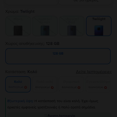
σε 30 ημέρες
Χρώμα:
Twilight
Black
Emerald
Midnight
Twilight
Green
Blue
Χώρος αποθήκευσης:
128 GB
128 GB
Κατάσταση:
Καλό
Δείτε λεπτομέρειες
Πολύ καλό
Εξαιρετικό
Σαν καινούργιο
Καλό
Ειδοποίησε με!
Ειδοποίησε με!
Ειδοποίησε με!
Ειδοποίησε με!
Εξωτερική όψη:
Η κατάστασή του είναι καλή. Έχει όμως
αρκετές εμφανείς γρατζουνιές ή πολύ ορατά σημάδια.
Άριστη λειτουργία