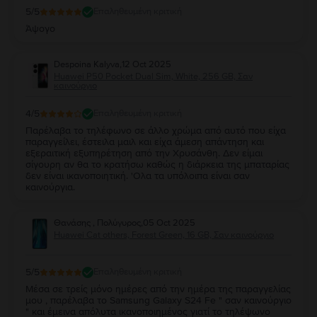
5
/5
Επαληθευμένη κριτική
Άψογο
Despoina Kalyva
,
12 Oct 2025
Huawei P50 Pocket Dual Sim, White, 256 GB, Σαν
καινούργιο
4
/5
Επαληθευμένη κριτική
Παρέλαβα το τηλέφωνο σε άλλο χρώμα από αυτό που είχα
παραγγείλει, έστειλα μαιλ και είχα άμεση απάντηση και
εξεραιτική εξυπηρέτηση από την Χρυσάνθη. Δεν είμαι
σίγουρη αν θα το κρατήσω καθώς η διάρκεια της μπαταρίας
δεν είναι ικανοποιητική. 'Ολα τα υπόλοιπα είναι σαν
καινούργια.
Θανάσης , Πολύγυρος
,
05 Oct 2025
Huawei Cat others, Forest Green, 16 GB, Σαν καινούργιο
5
/5
Επαληθευμένη κριτική
Μέσα σε τρείς μόνο ημέρες από την ημέρα της παραγγελίας
μου , παρέλαβα το Samsung Galaxy S24 Fe " σαν καινούργιο
" και έμεινα απόλυτα ικανοποιημένος γιατί το τηλέψωνο