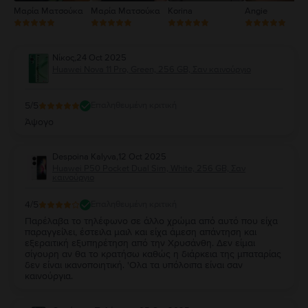
Μαρία Ματσούκα
Μαρία Ματσούκα
Korina
Angie
Νίκος
,
24 Oct 2025
Huawei Nova 11 Pro, Green, 256 GB, Σαν καινούργιο
5
/5
Επαληθευμένη κριτική
Άψογο
Despoina Kalyva
,
12 Oct 2025
Huawei P50 Pocket Dual Sim, White, 256 GB, Σαν
καινούργιο
4
/5
Επαληθευμένη κριτική
Παρέλαβα το τηλέφωνο σε άλλο χρώμα από αυτό που είχα
παραγγείλει, έστειλα μαιλ και είχα άμεση απάντηση και
εξεραιτική εξυπηρέτηση από την Χρυσάνθη. Δεν είμαι
σίγουρη αν θα το κρατήσω καθώς η διάρκεια της μπαταρίας
δεν είναι ικανοποιητική. 'Ολα τα υπόλοιπα είναι σαν
καινούργια.