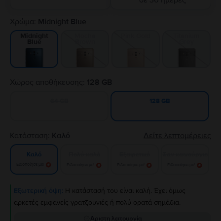
σε 30 ημέρες
Χρώμα:
Midnight Blue
Mocha
Pink Gold
Titanium
Midnight
Brown
Grey
Blue
Χώρος αποθήκευσης:
128 GB
64 GB
128 GB
Κατάσταση:
Καλό
Δείτε λεπτομέρειες
Πολύ καλό
Εξαιρετικό
Σαν καινούργιο
Καλό
Ειδοποίησε με!
Ειδοποίησε με!
Ειδοποίησε με!
Ειδοποίησε με!
Εξωτερική όψη:
Η κατάστασή του είναι καλή. Έχει όμως
αρκετές εμφανείς γρατζουνιές ή πολύ ορατά σημάδια.
Άριστη λειτουργία