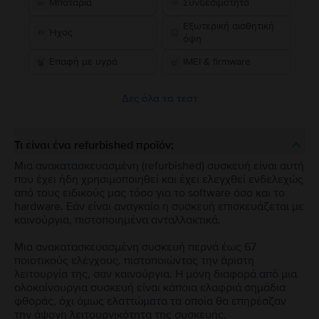
Μπαταρία
Συνδεσιμότητα
Εξωτερική αισθητική
Ήχος
όψη
Επαφή με υγρά
IMEI & firmware
Δες όλα τα τεστ
Τι είναι ένα refurbished προϊόν;
Μια ανακατασκευασμένη (refurbished) συσκευή είναι αυτή
που έχει ήδη χρησιμοποιηθεί και έχει ελεγχθεί ενδελεχώς
από τους ειδικούς μας τόσο για το software όσο και το
hardware. Εάν είναι αναγκαίο η συσκευή επισκευάζεται με
καινούργια, πιστοποιημένα ανταλλακτικά.
Μια ανακατασκευασμένη συσκευή περνά έως 67
ποιοτικούς ελέγχους, πιστοποιώντας την άριστη
λειτουργία της, σαν καινούργια. Η μόνη διαφορά από μια
ολοκαίνουργια συσκευή είναι κάποια ελαφριά σημάδια
φθοράς, όχι όμως ελαττώματα τα οποία θα επηρέαζαν
την άψογη λειτουργικότητα της συσκευής.