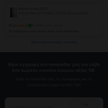
Giannis
,
24 Aug 2025
Huawei Nova 10 Pro, Black, 256 GB, Σαν καινούργιο
5
/5
Επαληθευμένη κριτική
Το τηλέφωνο ειναι ππολύ καλό. Ειναι καινούριο.
Δείτε περισσότερες κριτικές
Κάνε εγγραφή στο newsletter μας και λάβε
ένα δωρεάν κουπόνι αγορών αξίας 5€.
Λάβε τα τελευταία νέα, τις προσφορές και τις
ενημερώσεις μέχρι να πεις Flip!
Γίνε