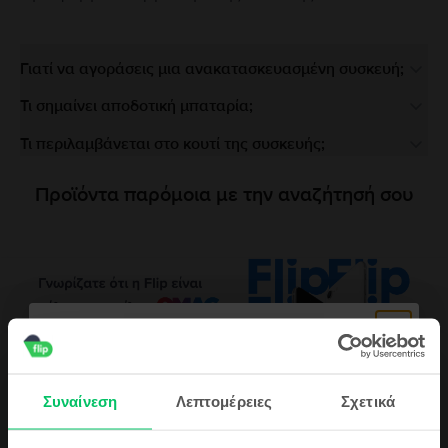
Γιατί να αγοράσεις μια ανακατασκευασμένη συσκευή;
Τι σημαίνει αποδοτική μπαταρία;
Τι περιλαμβάνεται στο κουτί της συσκευής;
Προϊόντα παρόμοια με την αναζήτησή σου
Περιγραφή
Συναίνεση
Λεπτομέρειες
Σχετικά
Κινητό τηλέφωνο Huawei Mate 10 Pro Dual Sim, Midnight Blue, 128 GB,
Καλό