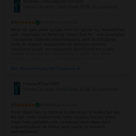
Θανάσης , Πολύγυρος
,
05 Oct 2025
Huawei Cat others, Forest Green, 16 GB, Σαν καινούργιο
5
/5
Επαληθευμένη κριτική
Μέσα σε τρείς μόνο ημέρες από την ημέρα της παραγγελίας
μου , παρέλαβα το Samsung Galaxy S24 Fe " σαν καινούργιο
" και έμεινα απόλυτα ικανοποιημένος γιατί το τηλέψωνο
ήρθε σε ασφαλή συσκευασία και φαίνεται εντελώς
καινούργιο χωρίς την παραμικρή γρατζουνιά και χωρίς
κανένα ίχνος από την προηγούμενη χρήση του. Είναι
πλήρης λειτουργικό με την μπαταρία του στο 97%.
Ευχαριστώ πολύ την Flip και τβν συνιστώ ανεπιφύλακτα σε
Δες περισσότερες λεπτομέρειες
όσους θέλουν να αγοράσουν καλό και φθηνό κινητό.
Γιώργος
,
14 Sep 2025
Huawei Cat others, Forest Green, 16 GB, Σαν καινούργιο
5
/5
Επαληθευμένη κριτική
Ήταν τέλειο δεν το πίστευα ότι θα ήτανε το αυθεντικό και
θα είχε τόσες δυνατότητες οπός ακριβώς έλεγαν ήτανε
πάρα πολύ γρήγορη στην μεταφορά είμαι πάρα πολύ
ευχαριστημένος σε όλους τους τομείς το συνιστώ
ανεπιφύλακτα