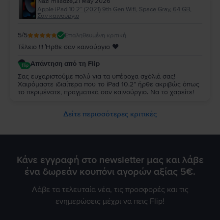
Nazi miladze
,
21 May 2026
Apple iPad 10.2” (2021) 9th Gen Wifi, Space Gray, 64 GB,
Σαν καινούργιο
5
/5
Επαληθευμένη κριτική
Τέλειο !!! Ήρθε σαν καινούργιο ♥️
Απάντηση από τη Flip
Σας ευχαριστούμε πολύ για τα υπέροχα σχόλιά σας!
Χαιρόμαστε ιδιαίτερα που το iPad 10.2” ήρθε ακριβώς όπως
το περιμένατε, πραγματικά σαν καινούργιο. Να το χαρείτε!
Δείτε περισσότερες κριτικές
Κάνε εγγραφή στο newsletter μας και λάβε
ένα δωρεάν κουπόνι αγορών αξίας 5€.
Λάβε τα τελευταία νέα, τις προσφορές και τις
ενημερώσεις μέχρι να πεις Flip!