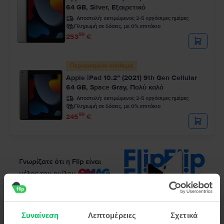
64 GB, Silver, Εξαιρετικό
Αποστολή:
εκτιμώμενος 2-5 εργάσιμες ημέρες
Πληρωμή σε δόσεις, με 0% επιτόκιο
99
253
€
Περιορισμένο απόθεμα
Apple iPad 10.2” (2021) 9th Gen Cellular
64 GB, Space Gray, Πολύ καλό
Αποστολή:
εκτιμώμενος 2-5 εργάσιμες ημέρες
Πληρωμή σε δόσεις, με 0% επιτόκιο
99
245
€
Περιγραφή
Συναίνεση
Λεπτομέρειες
Σχετικά
Τάμπλετ Apple iPad Pro 4 12.9" (2020) 4th Gen Wifi, 128 GB, Space