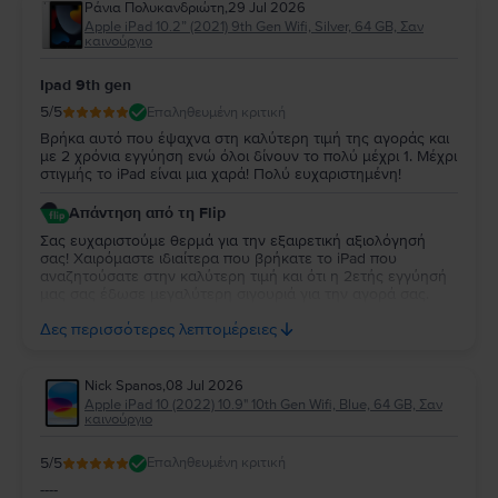
Ράνια Πολυκανδριώτη
,
29 Jul 2026
Apple iPad 10.2” (2021) 9th Gen Wifi, Silver, 64 GB, Σαν
καινούργιο
Ipad 9th gen
5
/5
Επαληθευμένη κριτική
Βρήκα αυτό που έψαχνα στη καλύτερη τιμή της αγοράς και
με 2 χρόνια εγγύηση ενώ όλοι δίνουν το πολύ μέχρι 1. Μέχρι
στιγμής το iPad είναι μια χαρά! Πολύ ευχαριστημένη!
Απάντηση από τη Flip
Σας ευχαριστούμε θερμά για την εξαιρετική αξιολόγησή
σας! Χαιρόμαστε ιδιαίτερα που βρήκατε το iPad που
αναζητούσατε στην καλύτερη τιμή και ότι η 2ετής εγγύησή
μας σας έδωσε μεγαλύτερη σιγουριά για την αγορά σας.
Σας ευχαριστούμε για την εμπιστοσύνη σας και ευχόμαστε
Δες περισσότερες λεπτομέρειες
να την απολαύσετε για πολύ καιρό.
Nick Spanos
,
08 Jul 2026
Apple iPad 10 (2022) 10.9" 10th Gen Wifi, Blue, 64 GB, Σαν
καινούργιο
5
/5
Επαληθευμένη κριτική
----