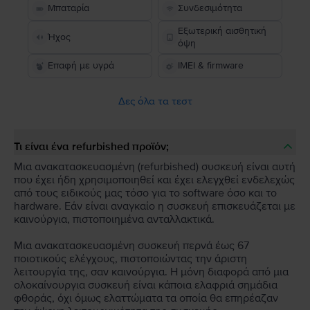
Μπαταρία
Συνδεσιμότητα
Εξωτερική αισθητική
Ήχος
όψη
Επαφή με υγρά
IMEI & firmware
Δες όλα τα τεστ
Τι είναι ένα refurbished προϊόν;
Μια ανακατασκευασμένη (refurbished) συσκευή είναι αυτή
που έχει ήδη χρησιμοποιηθεί και έχει ελεγχθεί ενδελεχώς
από τους ειδικούς μας τόσο για το software όσο και το
hardware. Εάν είναι αναγκαίο η συσκευή επισκευάζεται με
καινούργια, πιστοποιημένα ανταλλακτικά.
Μια ανακατασκευασμένη συσκευή περνά έως 67
ποιοτικούς ελέγχους, πιστοποιώντας την άριστη
λειτουργία της, σαν καινούργια. Η μόνη διαφορά από μια
ολοκαίνουργια συσκευή είναι κάποια ελαφριά σημάδια
φθοράς, όχι όμως ελαττώματα τα οποία θα επηρέαζαν