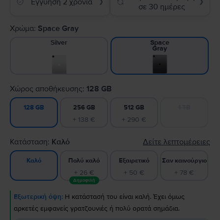
Εγγύηση 2 χρόνια
❯
❯
σε 30 ημέρες
Χρώμα:
Space Gray
Silver
Space
Gray
Χώρος αποθήκευσης:
128 GB
256 GB
512 GB
1 TB
128 GB
+ 138 €
+ 290 €
Κατάσταση:
Καλό
Δείτε λεπτομέρειες
Πολύ καλό
Εξαιρετικό
Σαν καινούργιο
Καλό
+ 26 €
+ 50 €
+ 78 €
Δημοφιλή
Εξωτερική όψη:
Η κατάστασή του είναι καλή. Έχει όμως
αρκετές εμφανείς γρατζουνιές ή πολύ ορατά σημάδια.