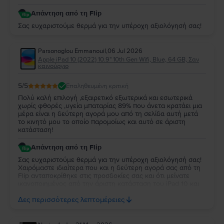
Απάντηση από τη Flip
Σας ευχαριστούμε θερμά για την υπέροχη αξιολόγησή σας!
Parsonoglou Emmanouil
,
06 Jul 2026
Apple iPad 10 (2022) 10.9" 10th Gen Wifi, Blue, 64 GB, Σαν
καινούργιο
5
/5
Επαληθευμένη κριτική
Πολύ καλή επιλογή ,εξαιρετικό εξωτερικά και εσωτερικά
χωρίς φθορές ,υγεία μπαταρίας 89% που άνετα κρατάει μια
μέρα είναι η δεύτερη αγορά μου από τη σελίδα αυτή μετά
το κινητό μου το οποίο παρομοίως και αυτό σε άριστη
κατάσταση!
Απάντηση από τη Flip
Σας ευχαριστούμε θερμά για την υπέροχη αξιολόγησή σας!
Χαιρόμαστε ιδιαίτερα που και η δεύτερη αγορά σας από τη
Flip ανταποκρίθηκε στις προσδοκίες σας και ότι μείνατε
ικανοποιημένος από την άριστη κατάσταση του iPad 10 και
την απόδοση της μπαταρίας. Να το χαρείτε και θα είναι χαρά
Δες περισσότερες λεπτομέρειες
μας να σας εξυπηρετήσουμε ξανά στο μέλλον!