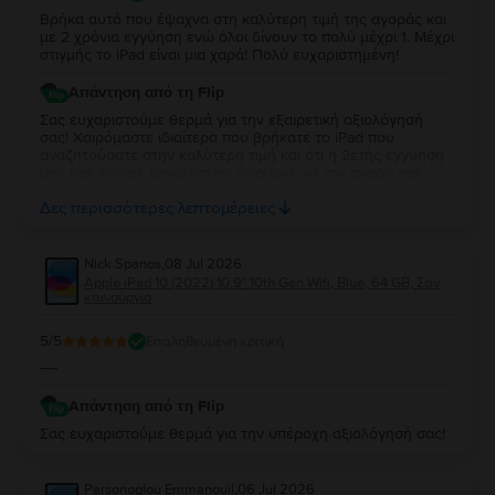
Βρήκα αυτό που έψαχνα στη καλύτερη τιμή της αγοράς και
με 2 χρόνια εγγύηση ενώ όλοι δίνουν το πολύ μέχρι 1. Μέχρι
στιγμής το iPad είναι μια χαρά! Πολύ ευχαριστημένη!
Απάντηση από τη Flip
Σας ευχαριστούμε θερμά για την εξαιρετική αξιολόγησή
σας! Χαιρόμαστε ιδιαίτερα που βρήκατε το iPad που
αναζητούσατε στην καλύτερη τιμή και ότι η 2ετής εγγύησή
μας σας έδωσε μεγαλύτερη σιγουριά για την αγορά σας.
Σας ευχαριστούμε για την εμπιστοσύνη σας και ευχόμαστε
Δες περισσότερες λεπτομέρειες
να την απολαύσετε για πολύ καιρό.
Nick Spanos
,
08 Jul 2026
Apple iPad 10 (2022) 10.9" 10th Gen Wifi, Blue, 64 GB, Σαν
καινούργιο
5
/5
Επαληθευμένη κριτική
----
Απάντηση από τη Flip
Σας ευχαριστούμε θερμά για την υπέροχη αξιολόγησή σας!
Parsonoglou Emmanouil
,
06 Jul 2026