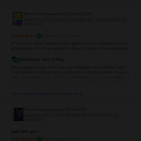
Marina Lampropopoulou
,
03 Aug 2026
Apple iPad 10 (2022) 10.9" 10th Gen Wifi, Yellow, 64 GB, Σαν
καινούργιο
5
/5
Επαληθευμένη κριτική
Η συσκευή είναι άψογη!! Ούτε γραντζουνιές φαίνονται ούτε
χτυπήματα τπτ. Είναι ακριβώς, όπως το λέει, σαν καινούρια!!
Απάντηση από τη Flip
Σας ευχαριστούμε πολύ για την υπέροχη αξιολόγησή σας!
Χαιρόμαστε ιδιαίτερα που το iPad 10 ανταποκρίθηκε πλήρως
στις προσδοκίες σας και ότι η κατάστασή του ήταν ακριβώς
όπως περιγραφόταν. Είναι μεγάλη μας χαρά να γνωρίζουμε
ότι μείνατε τόσο ικανοποιημένη από την αγορά σας. Σας
ευχαριστούμε για την εμπιστοσύνη σας και ευχόμαστε να
Δες περισσότερες λεπτομέρειες
χαρείτε τη νέα σας συσκευή!
Ράνια Πολυκανδριώτη
,
29 Jul 2026
Apple iPad 10.2” (2021) 9th Gen Wifi, Silver, 64 GB, Σαν
καινούργιο
Ipad 9th gen
5
/5
Επαληθευμένη κριτική