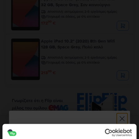
32 GB, Space Gray, Σαν καινούργιο
Αποστολή:
εκτιμώμενος 2-5 εργάσιμες ημέρες
Πληρωμή σε δόσεις, με 0% επιτόκιο
99
172
€
Apple iPad 10.2" (2020) 8th Gen Wifi
128 GB, Space Gray, Πολύ καλό
Αποστολή:
εκτιμώμενος 2-5 εργάσιμες ημέρες
Πληρωμή σε δόσεις, με 0% επιτόκιο
99
213
€
Περιγραφή
Τάμπλετ Apple iPad Air 5 10.9" (2022) 5th Gen Wifi, 64 GB, Purple,