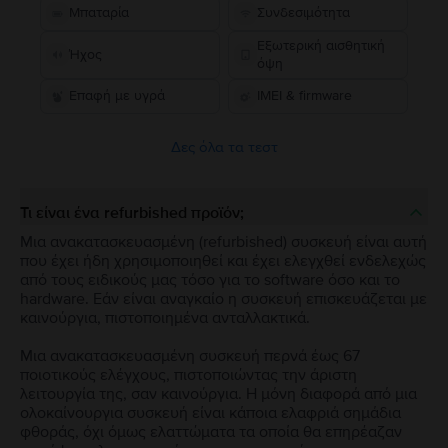
Μπαταρία
Συνδεσιμότητα
Εξωτερική αισθητική
Ήχος
όψη
Επαφή με υγρά
IMEI & firmware
Δες όλα τα τεστ
Τι είναι ένα refurbished προϊόν;
Μια ανακατασκευασμένη (refurbished) συσκευή είναι αυτή
που έχει ήδη χρησιμοποιηθεί και έχει ελεγχθεί ενδελεχώς
από τους ειδικούς μας τόσο για το software όσο και το
hardware. Εάν είναι αναγκαίο η συσκευή επισκευάζεται με
καινούργια, πιστοποιημένα ανταλλακτικά.
Μια ανακατασκευασμένη συσκευή περνά έως 67
ποιοτικούς ελέγχους, πιστοποιώντας την άριστη
λειτουργία της, σαν καινούργια. Η μόνη διαφορά από μια
ολοκαίνουργια συσκευή είναι κάποια ελαφριά σημάδια
φθοράς, όχι όμως ελαττώματα τα οποία θα επηρέαζαν