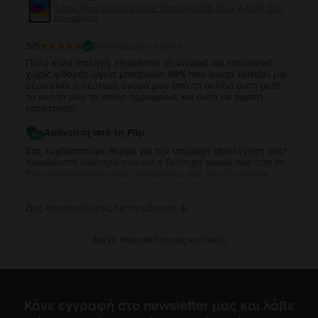
Apple iPad 10 (2022) 10.9" 10th Gen Wifi, Blue, 64 GB, Σαν
καινούργιο
5
/5
Επαληθευμένη κριτική
Πολύ καλή επιλογή ,εξαιρετικό εξωτερικά και εσωτερικά
χωρίς φθορές ,υγεία μπαταρίας 89% που άνετα κρατάει μια
μέρα είναι η δεύτερη αγορά μου από τη σελίδα αυτή μετά
το κινητό μου το οποίο παρομοίως και αυτό σε άριστη
κατάσταση!
Απάντηση από τη Flip
Σας ευχαριστούμε θερμά για την υπέροχη αξιολόγησή σας!
Χαιρόμαστε ιδιαίτερα που και η δεύτερη αγορά σας από τη
Flip ανταποκρίθηκε στις προσδοκίες σας και ότι μείνατε
ικανοποιημένος από την άριστη κατάσταση του iPad 10 και
την απόδοση της μπαταρίας. Να το χαρείτε και θα είναι χαρά
Δες περισσότερες λεπτομέρειες
μας να σας εξυπηρετήσουμε ξανά στο μέλλον!
Δείτε περισσότερες κριτικές
Κάνε εγγραφή στο newsletter μας και λάβε