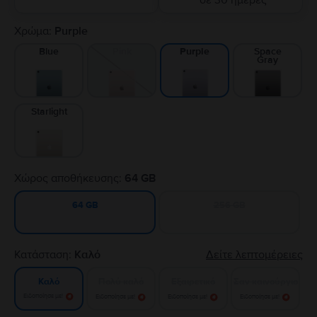
σε 30 ημέρες
Χρώμα:
Purple
Blue
Pink
Space
Purple
Gray
Starlight
Χώρος αποθήκευσης:
64 GB
256 GB
64 GB
Κατάσταση:
Καλό
Δείτε λεπτομέρειες
Πολύ καλό
Εξαιρετικό
Σαν καινούργιο
Καλό
Ειδοποίησε με!
Ειδοποίησε με!
Ειδοποίησε με!
Ειδοποίησε με!