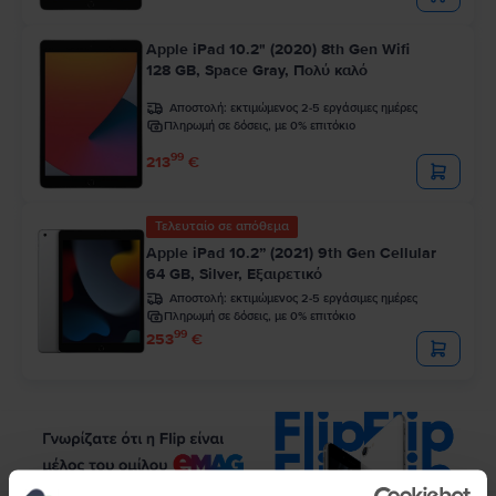
Apple iPad 10.2" (2020) 8th Gen Wifi
128 GB, Space Gray, Πολύ καλό
Αποστολή:
εκτιμώμενος 2-5 εργάσιμες ημέρες
Πληρωμή σε δόσεις, με 0% επιτόκιο
99
213
€
Τελευταίο σε απόθεμα
Apple iPad 10.2” (2021) 9th Gen Cellular
64 GB, Silver, Εξαιρετικό
Αποστολή:
εκτιμώμενος 2-5 εργάσιμες ημέρες
Πληρωμή σε δόσεις, με 0% επιτόκιο
99
253
€