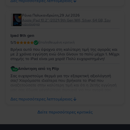
Δες περισσότερες λεπτομέρειες
χαρείτε τη νέα σας συσκευή!
Ράνια Πολυκανδριώτη
,
29 Jul 2026
Apple iPad 10.2” (2021) 9th Gen Wifi, Silver, 64 GB, Σαν
καινούργιο
Ipad 9th gen
5
/5
Επαληθευμένη κριτική
Βρήκα αυτό που έψαχνα στη καλύτερη τιμή της αγοράς και
με 2 χρόνια εγγύηση ενώ όλοι δίνουν το πολύ μέχρι 1. Μέχρι
στιγμής το iPad είναι μια χαρά! Πολύ ευχαριστημένη!
Απάντηση από τη Flip
Σας ευχαριστούμε θερμά για την εξαιρετική αξιολόγησή
σας! Χαιρόμαστε ιδιαίτερα που βρήκατε το iPad που
αναζητούσατε στην καλύτερη τιμή και ότι η 2ετής εγγύησή
μας σας έδωσε μεγαλύτερη σιγουριά για την αγορά σας.
Σας ευχαριστούμε για την εμπιστοσύνη σας και ευχόμαστε
Δες περισσότερες λεπτομέρειες
να την απολαύσετε για πολύ καιρό.
Δείτε περισσότερες κριτικές