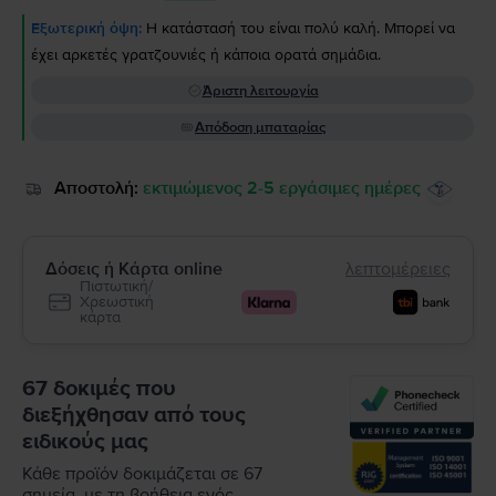
Εξωτερική όψη:
Η κατάστασή του είναι πολύ καλή. Μπορεί να
έχει αρκετές γρατζουνιές ή κάποια ορατά σημάδια.
Άριστη λειτουργία
Απόδοση μπαταρίας
Αποστολή:
εκτιμώμενος 2-5 εργάσιμες ημέρες
Δόσεις ή Κάρτα online
λεπτομέρειες
Πιστωτική/
Χρεωστική
κάρτα
67 δοκιμές που
διεξήχθησαν από τους
ειδικούς μας
Κάθε προϊόν δοκιμάζεται σε 67
σημεία, με τη βοήθεια ενός