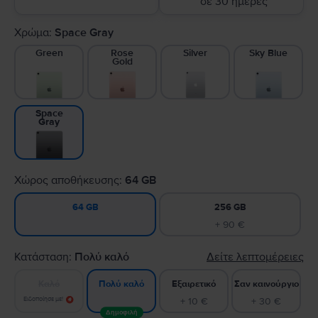
σε 30 ημέρες
Χρώμα:
Space Gray
Green
Rose
Silver
Sky Blue
Gold
Space
Gray
Χώρος αποθήκευσης:
64 GB
256 GB
64 GB
+ 90 €
Κατάσταση:
Πολύ καλό
Δείτε λεπτομέρειες
Καλό
Εξαιρετικό
Σαν καινούργιο
Πολύ καλό
Ειδοποίησε με!
+ 10 €
+ 30 €
Δημοφιλή