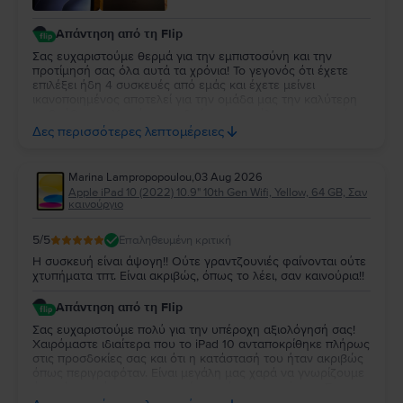
Απάντηση από τη Flip
Σας ευχαριστούμε θερμά για την εμπιστοσύνη και την
προτίμησή σας όλα αυτά τα χρόνια! Το γεγονός ότι έχετε
επιλέξει ήδη 4 συσκευές από εμάς και έχετε μείνει
ικανοποιημένος αποτελεί για την ομάδα μας την καλύτερη
επιβράβευση. Χαιρόμαστε ιδιαίτερα που όλες οι συσκευές
ανταποκρίθηκαν στις προσδοκίες σας. Σας ευχαριστούμε για
Δες περισσότερες λεπτομέρειες
τη στήριξή σας και θα χαρούμε να σας εξυπηρετήσουμε
ξανά στο μέλλον!
Marina Lampropopoulou
,
03 Aug 2026
Apple iPad 10 (2022) 10.9" 10th Gen Wifi, Yellow, 64 GB, Σαν
καινούργιο
5
/5
Επαληθευμένη κριτική
Η συσκευή είναι άψογη!! Ούτε γραντζουνιές φαίνονται ούτε
χτυπήματα τπτ. Είναι ακριβώς, όπως το λέει, σαν καινούρια!!
Απάντηση από τη Flip
Σας ευχαριστούμε πολύ για την υπέροχη αξιολόγησή σας!
Χαιρόμαστε ιδιαίτερα που το iPad 10 ανταποκρίθηκε πλήρως
στις προσδοκίες σας και ότι η κατάστασή του ήταν ακριβώς
όπως περιγραφόταν. Είναι μεγάλη μας χαρά να γνωρίζουμε
ότι μείνατε τόσο ικανοποιημένη από την αγορά σας. Σας
ευχαριστούμε για την εμπιστοσύνη σας και ευχόμαστε να