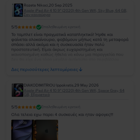
Rozeta Nikoci
,
20 Sep 2025
Apple iPad Air 4 10.9" (2020) 4th Gen Wifi, Sky Blue, 64 GB,
Σαν καινούργιο
5
/5
Επαληθευμένη κριτική
Το ταμπλετ είναι πραγματικά καταπληκτικό! Ήρθε και
φαίνεται ολοκαίνουριο, φοβόμουν μήπως κατά τη μεταφορά
σπάσει αλλά ακόμα και η συσκευασία ήταν πολύ
προστατευτική. Είμαι άκρως ευχαριστημένη και
ικανοποιημένη καθώς ήθελα να κάνω μια παραγγελία που
δεν θα είχε ένα τόσο μεγάλο αντίκτυπο στο περιβάλλον
όπως μια αντίστοιχη καινουρια συσκευή και γιαυτο επέλεξα
Δες περισσότερες λεπτομέρειες
και την Flip, κάτι που ανυπομονώ να ξανακάνω!!
DIAKODIMITRIOU Ippokratis
,
29 May 2026
Apple iPad Air 4 10.9" (2020) 4th Gen Wifi, Space Gray, 64
GB, Εξαιρετικό
5
/5
Επαληθευμένη κριτική
Ολα τελεια εχω παρει 4 συσκευές και ηταν αψογες!!!