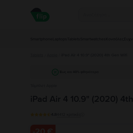
Smartphone
Laptops
Tablets
Smartwatches
Κονσόλες
Συχν
Tablets
Apple
/
iPad Air 4 10.9" (2020) 4th Gen Wifi
/
Έως και 40% φθηνότερα
Τάμπλετ Apple
iPad Air 4 10.9" (2020) 4t
4.8
4412
κριτικές
-
20 €