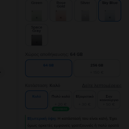
Green
Rose
Silver
Sky Blue
Gold
Space
Gray
Χώρος αποθήκευσης:
64 GB
256 GB
64 GB
+ 150 €
Κατάσταση:
Καλό
Δείτε λεπτομέρειες
Πολύ καλό
Εξαιρετικό
Σαν
Καλό
καινούργιο
+ 20 €
+ 30 €
+ 50 €
Δημοφιλή
Εξωτερική όψη:
Η κατάστασή του είναι καλή. Έχει
όμως αρκετές εμφανείς γρατζουνιές ή πολύ ορατά