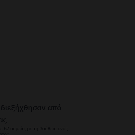
 διεξήχθησαν από
ας
ε 67 σημεία, με τη βοήθεια ενός
ατος.