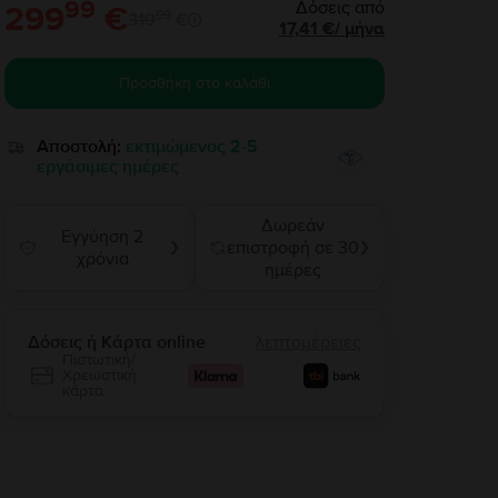
99
Δόσεις από
299
€
99
319
€
17,41
€
/
μήνα
Προσθήκη στο καλάθι
Αποστολή:
εκτιμώμενος 2-5
εργάσιμες ημέρες
Δωρεάν
Εγγύηση 2
επιστροφή σε 30
❯
❯
χρόνια
ημέρες
Δόσεις ή Κάρτα online
λεπτομέρειες
Πιστωτική/
Χρεωστική
κάρτα