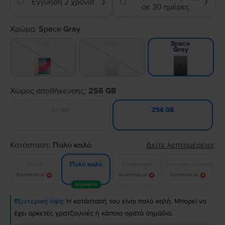
Εγγύηση 2 χρόνια
❯
❯
σε 30 ημέρες
Χρώμα:
Space Gray
Gold
Silver
Space
Gray
Χώρος αποθήκευσης:
256 GB
64 GB
256 GB
Κατάσταση:
Πολύ καλό
Δείτε λεπτομέρειες
Καλό
Εξαιρετικό
Σαν καινούργιο
Πολύ καλό
Ειδοποίησε με!
Ειδοποίησε με!
Ειδοποίησε με!
Δημοφιλή
Εξωτερική όψη:
Η κατάστασή του είναι πολύ καλή. Μπορεί να
έχει αρκετές γρατζουνιές ή κάποια ορατά σημάδια.