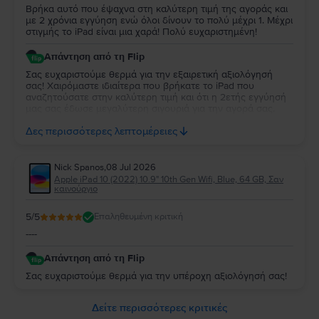
Βρήκα αυτό που έψαχνα στη καλύτερη τιμή της αγοράς και
με 2 χρόνια εγγύηση ενώ όλοι δίνουν το πολύ μέχρι 1. Μέχρι
στιγμής το iPad είναι μια χαρά! Πολύ ευχαριστημένη!
Απάντηση από τη Flip
Σας ευχαριστούμε θερμά για την εξαιρετική αξιολόγησή
σας! Χαιρόμαστε ιδιαίτερα που βρήκατε το iPad που
αναζητούσατε στην καλύτερη τιμή και ότι η 2ετής εγγύησή
μας σας έδωσε μεγαλύτερη σιγουριά για την αγορά σας.
Σας ευχαριστούμε για την εμπιστοσύνη σας και ευχόμαστε
Δες περισσότερες λεπτομέρειες
να την απολαύσετε για πολύ καιρό.
Nick Spanos
,
08 Jul 2026
Apple iPad 10 (2022) 10.9" 10th Gen Wifi, Blue, 64 GB, Σαν
καινούργιο
5
/5
Επαληθευμένη κριτική
----
Απάντηση από τη Flip
Σας ευχαριστούμε θερμά για την υπέροχη αξιολόγησή σας!
Δείτε περισσότερες κριτικές