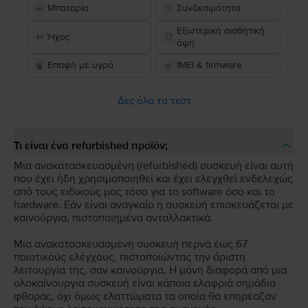
Μπαταρία
Συνδεσιμότητα
Εξωτερική αισθητική
Ήχος
όψη
Επαφή με υγρά
IMEI & firmware
Δες όλα τα τεστ
Τι είναι ένα refurbished προϊόν;
Μια ανακατασκευασμένη (refurbished) συσκευή είναι αυτή
που έχει ήδη χρησιμοποιηθεί και έχει ελεγχθεί ενδελεχώς
από τους ειδικούς μας τόσο για το software όσο και το
hardware. Εάν είναι αναγκαίο η συσκευή επισκευάζεται με
καινούργια, πιστοποιημένα ανταλλακτικά.
Μια ανακατασκευασμένη συσκευή περνά έως 67
ποιοτικούς ελέγχους, πιστοποιώντας την άριστη
λειτουργία της, σαν καινούργια. Η μόνη διαφορά από μια
ολοκαίνουργια συσκευή είναι κάποια ελαφριά σημάδια
φθοράς, όχι όμως ελαττώματα τα οποία θα επηρέαζαν