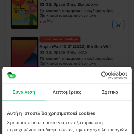
32 GB, Space Gray, Εξαιρετικό
Αποστολή:
εκτιμώμενος 2-5 εργάσιμες ημέρες
Πληρωμή σε δόσεις, με 0% επιτόκιο
99
136
€
Τελευταίο σε απόθεμα
Apple iPad 10.2" (2020) 8th Gen Wifi
32 GB, Space Gray, Καλό
Αποστολή:
εκτιμώμενος 2-5 εργάσιμες ημέρες
Πληρωμή σε δόσεις, με 0% επιτόκιο
99
154
€
Συναίνεση
Λεπτομέρειες
Σχετικά
Αυτή η ιστοσελίδα χρησιμοποιεί cookies
Χρησιμοποιούμε cookie για την εξατομίκευση
Περιγραφή
περιεχομένου και διαφημίσεων, την παροχή λειτουργιών
Τάμπλετ Apple iPad Air 3 10.5" (2019) 3rd Gen Cellular, 256 GB, Space