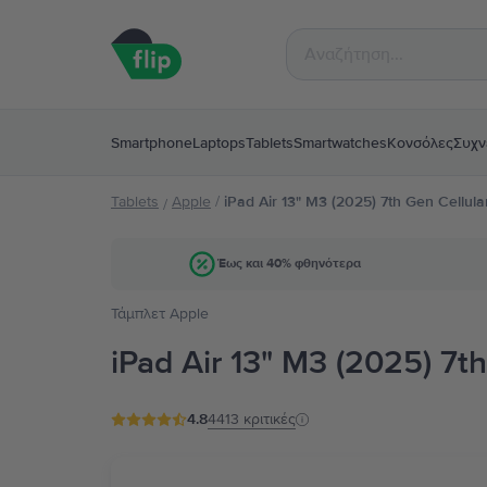
Smartphone
Laptops
Tablets
Smartwatches
Κονσόλες
Συχν
Tablets
Apple
/
iPad Air 13" M3 (2025) 7th Gen Cellula
/
Έως και 40% φθηνότερα
Τάμπλετ Apple
iPad Air 13" M3 (2025) 7th
4.8
4413
κριτικές