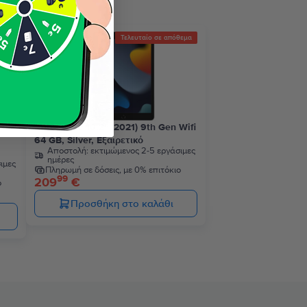
θεμα
Τελευταίο σε απόθεμα
Apple iPad 10.2” (2021) 9th Gen Wifi
64 GB, Silver, Εξαιρετικό
Αποστολή:
εκτιμώμενος 2-5 εργάσιμες
ημέρες
ιμες
Πληρωμή σε δόσεις, με 0% επιτόκιο
99
209
€
ο
Προσθήκη στο καλάθι