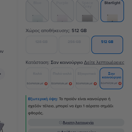
Blue
Purple
Space
Starlight
Gray
Χώρος αποθήκευσης:
512 GB
128 GB
256 GB
512 GB
Κατάσταση:
Σαν καινούργιο
Δείτε λεπτομέρειες
Καλό
Πολύ καλό
Εξαιρετικό
Σαν
καινούργιο
Ειδοποίησε με!
Ειδοποίησε με!
Ειδοποίησε με!
Ειδοποίησε με!
Εξωτερική όψη:
Το προϊόν είναι καινούργιο ή
σχεδόν τέλειο, μπορεί να έχει 1 αόρατο σημάδι
φθοράς.
Άριστη λειτουργία