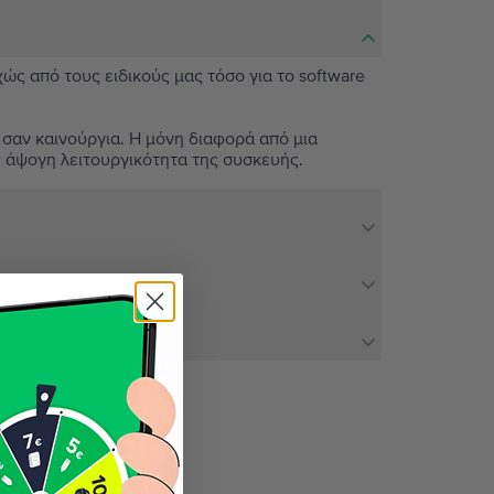
χώς από τους ειδικούς μας τόσο για το software
 σαν καινούργια. Η μόνη διαφορά από μια
ν άψογη λειτουργικότητα της συσκευής.
ή σου