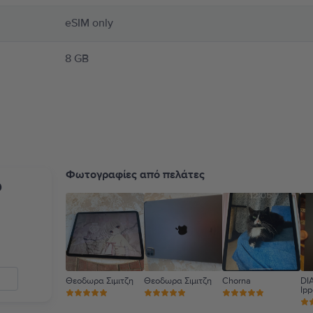
eSIM only
8 GB
Φωτογραφίες από πελάτες
υ
Θεοδωρα Σιμιτζη
Θεοδωρα Σιμιτζη
Chorna
DI
Ipp