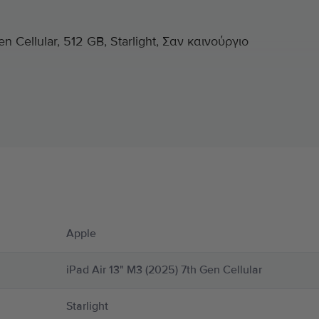
n Cellular, 512 GB, Starlight, Σαν καινούργιο
Πληροφορίες Κατασκευαστή
υ αφορούν το προϊόν.
ασμένη από μέταλλο, γυαλί και πλαστικό και περιέχει ευαίσθητα ηλεκτρονικά εξαρτ
Apple
 με υγρά. Αν υποπτεύεστε ζημιά στο iPad ή την μπαταρία του, σταματήστε αμέσως
νη, καθώς μπορεί να προκαλέσει τραυματισμούς. Η χρήση του iPad σε ορισμένες σ
ούτε μουσική με ακουστικά ενώ κάνετε ποδήλατο ή να στέλνετε μηνύματα ενώ οδηγ
iPad Air 13" M3 (2025) 7th Gen Cellular
ση κατεστραμμένων καλωδίων ή αντάπτορων ή η φόρτιση σε υγρό περιβάλλον μπορ
μέρειες στο:
https://support.apple.com/ro-ro/guide/ipad/ipad27098ef5/ipados
Starlight