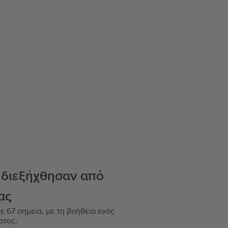
 διεξήχθησαν από
ας
ε 67 σημεία, με τη βοήθεια ενός
ατος.