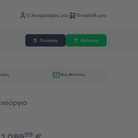
Ο λογαριασμός μου
Το καλάθι μου
Πούλησε
Αγόρασε
μέρες
Έως 60 δόσεις
αινούργιο
99
1.099
€