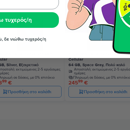
Τελευταίο σε απόθεμα
Περιορισμένο από
ω τυχερός/η
ώ, δε νιώθω τυχερός/η
le iPad 10.2” (2021) 9th Gen
Apple iPad 10.2” (2021) 9th Gen
ular
Cellular
B, Silver, Εξαιρετικό
64 GB, Space Gray, Πολύ καλό
ποστολή:
εκτιμώμενος 2-5 εργάσιμες
Αποστολή:
εκτιμώμενος 2-5 εργάσ
μέρες
ημέρες
ληρωμή σε δόσεις, με 0% επιτόκιο
Πληρωμή σε δόσεις, με 0% επιτόκι
99
99
3
€
245
€
Προσθήκη στο καλάθι
Προσθήκη στο καλάθι