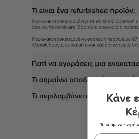
Τι είναι ένα refurbished προϊόν;
Μια ανακατασκευασμένη (refurbished) συσκευή είν
όσο και το hardware. Εάν είναι αναγκαίο η συσκε
Μια ανακατασκευασμένη συσκευή περνά έως 67 πο
ολοκαίνουργια συσκευή είναι κάποια ελαφριά ση
Γιατί να αγοράσεις μια ανακατ
Τι σημαίνει αποδοτική μπαταρία
Κάνε 
Τι περιλαμβάνεται στο κουτί τη
Κέ
Το επόμενο κινητό σ
Προϊ