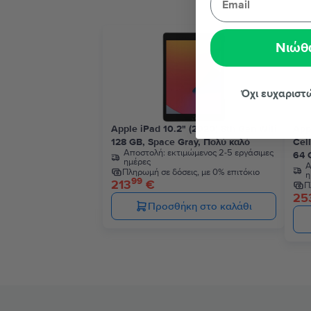
Νιώθ
Όχι ευχαριστ
Apple iPad 10.2" (2020) 8th Gen Wifi
App
128 GB, Space Gray, Πολύ καλό
Cell
Αποστολή:
εκτιμώμενος 2-5 εργάσιμες
64 G
ημέρες
Α
Πληρωμή σε δόσεις, με 0% επιτόκιο
η
99
213
€
Π
25
Προσθήκη στο καλάθι