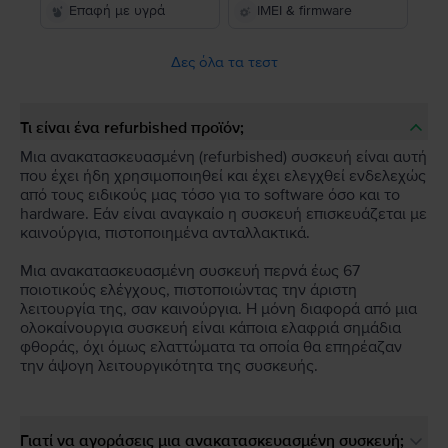
Επαφή με υγρά
IMEI & firmware
Δες όλα τα τεστ
Τι είναι ένα refurbished προϊόν;
Μια ανακατασκευασμένη (refurbished) συσκευή είναι αυτή
που έχει ήδη χρησιμοποιηθεί και έχει ελεγχθεί ενδελεχώς
από τους ειδικούς μας τόσο για το software όσο και το
hardware. Εάν είναι αναγκαίο η συσκευή επισκευάζεται με
καινούργια, πιστοποιημένα ανταλλακτικά.
Μια ανακατασκευασμένη συσκευή περνά έως 67
ποιοτικούς ελέγχους, πιστοποιώντας την άριστη
λειτουργία της, σαν καινούργια. Η μόνη διαφορά από μια
ολοκαίνουργια συσκευή είναι κάποια ελαφριά σημάδια
φθοράς, όχι όμως ελαττώματα τα οποία θα επηρέαζαν
την άψογη λειτουργικότητα της συσκευής.
Γιατί να αγοράσεις μια ανακατασκευασμένη συσκευή;