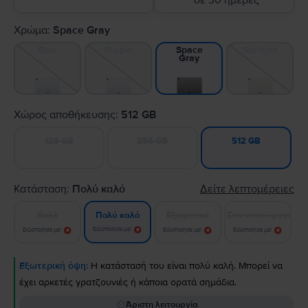
σε 30 ημέρες
Χρώμα:
Space Gray
Blue
Purple
Starlight
Space
Gray
Χώρος αποθήκευσης:
512 GB
128 GB
256 GB
512 GB
Κατάσταση:
Πολύ καλό
Δείτε λεπτομέρειες
Καλό
Εξαιρετικό
Σαν καινούργιο
Πολύ καλό
Ειδοποίησε με!
Ειδοποίησε με!
Ειδοποίησε με!
Ειδοποίησε με!
Εξωτερική όψη:
Η κατάστασή του είναι πολύ καλή. Μπορεί να
έχει αρκετές γρατζουνιές ή κάποια ορατά σημάδια.
Άριστη λειτουργία