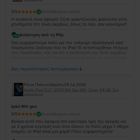
5
/5
Επαληθευμένη κριτική
Η συσκευή είναι άψογη!! Ούτε γραντζουνιές φαίνονται ούτε
χτυπήματα τπτ. Είναι ακριβώς, όπως το λέει, σαν καινούρια!!
Απάντηση από τη Flip
Σας ευχαριστούμε πολύ για την υπέροχη αξιολόγησή σας!
Χαιρόμαστε ιδιαίτερα που το iPad 10 ανταποκρίθηκε πλήρως
στις προσδοκίες σας και ότι η κατάστασή του ήταν ακριβώς
όπως περιγραφόταν. Είναι μεγάλη μας χαρά να γνωρίζουμε
ότι μείνατε τόσο ικανοποιημένη από την αγορά σας. Σας
ευχαριστούμε για την εμπιστοσύνη σας και ευχόμαστε να
Δες περισσότερες λεπτομέρειες
χαρείτε τη νέα σας συσκευή!
Ράνια Πολυκανδριώτη
,
29 Jul 2026
Apple iPad 10.2” (2021) 9th Gen Wifi, Silver, 64 GB, Σαν
καινούργιο
Ipad 9th gen
5
/5
Επαληθευμένη κριτική
Βρήκα αυτό που έψαχνα στη καλύτερη τιμή της αγοράς και
με 2 χρόνια εγγύηση ενώ όλοι δίνουν το πολύ μέχρι 1. Μέχρι
στιγμής το iPad είναι μια χαρά! Πολύ ευχαριστημένη!