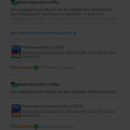
Απάντηση από τη Flip
Σας ευχαριστούμε θερμά για την εξαιρετική αξιολόγησή
σας! Χαιρόμαστε ιδιαίτερα που βρήκατε το iPad που
αναζητούσατε στην καλύτερη τιμή και ότι η 2ετής εγγύησή
μας σας έδωσε μεγαλύτερη σιγουριά για την αγορά σας.
Σας ευχαριστούμε για την εμπιστοσύνη σας και ευχόμαστε
Δες περισσότερες λεπτομέρειες
να την απολαύσετε για πολύ καιρό.
Nick Spanos
,
08 Jul 2026
Apple iPad 10 (2022) 10.9" 10th Gen Wifi, Blue, 64 GB, Σαν
καινούργιο
5
/5
Επαληθευμένη κριτική
----
Απάντηση από τη Flip
Σας ευχαριστούμε θερμά για την υπέροχη αξιολόγησή σας!
Parsonoglou Emmanouil
,
06 Jul 2026
Apple iPad 10 (2022) 10.9" 10th Gen Wifi, Blue, 64 GB, Σαν
καινούργιο
5
/5
Επαληθευμένη κριτική