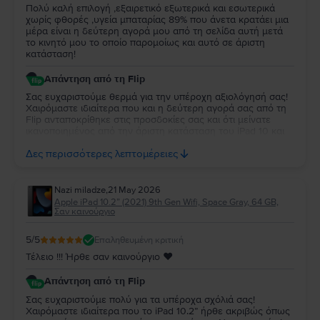
Πολύ καλή επιλογή ,εξαιρετικό εξωτερικά και εσωτερικά
χωρίς φθορές ,υγεία μπαταρίας 89% που άνετα κρατάει μια
μέρα είναι η δεύτερη αγορά μου από τη σελίδα αυτή μετά
το κινητό μου το οποίο παρομοίως και αυτό σε άριστη
κατάσταση!
Απάντηση από τη Flip
Σας ευχαριστούμε θερμά για την υπέροχη αξιολόγησή σας!
Χαιρόμαστε ιδιαίτερα που και η δεύτερη αγορά σας από τη
Flip ανταποκρίθηκε στις προσδοκίες σας και ότι μείνατε
ικανοποιημένος από την άριστη κατάσταση του iPad 10 και
την απόδοση της μπαταρίας. Να το χαρείτε και θα είναι χαρά
Δες περισσότερες λεπτομέρειες
μας να σας εξυπηρετήσουμε ξανά στο μέλλον!
Nazi miladze
,
21 May 2026
Apple iPad 10.2” (2021) 9th Gen Wifi, Space Gray, 64 GB,
Σαν καινούργιο
5
/5
Επαληθευμένη κριτική
Τέλειο !!! Ήρθε σαν καινούργιο ♥️
Απάντηση από τη Flip
Σας ευχαριστούμε πολύ για τα υπέροχα σχόλιά σας!
Χαιρόμαστε ιδιαίτερα που το iPad 10.2” ήρθε ακριβώς όπως