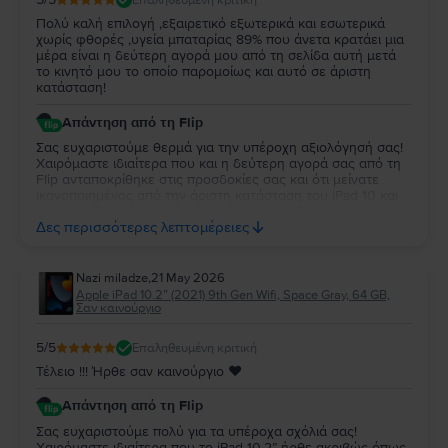
Πολύ καλή επιλογή ,εξαιρετικό εξωτερικά και εσωτερικά
χωρίς φθορές ,υγεία μπαταρίας 89% που άνετα κρατάει μια
μέρα είναι η δεύτερη αγορά μου από τη σελίδα αυτή μετά
το κινητό μου το οποίο παρομοίως και αυτό σε άριστη
κατάσταση!
Απάντηση από τη Flip
Σας ευχαριστούμε θερμά για την υπέροχη αξιολόγησή σας!
Χαιρόμαστε ιδιαίτερα που και η δεύτερη αγορά σας από τη
Flip ανταποκρίθηκε στις προσδοκίες σας και ότι μείνατε
ικανοποιημένος από την άριστη κατάσταση του iPad 10 και
την απόδοση της μπαταρίας. Να το χαρείτε και θα είναι χαρά
Δες περισσότερες λεπτομέρειες
μας να σας εξυπηρετήσουμε ξανά στο μέλλον!
Nazi miladze
,
21 May 2026
Apple iPad 10.2” (2021) 9th Gen Wifi, Space Gray, 64 GB,
Σαν καινούργιο
5
/5
Επαληθευμένη κριτική
Τέλειο !!! Ήρθε σαν καινούργιο ♥️
Απάντηση από τη Flip
Σας ευχαριστούμε πολύ για τα υπέροχα σχόλιά σας!
Χαιρόμαστε ιδιαίτερα που το iPad 10.2” ήρθε ακριβώς όπως