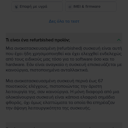
Επαφή με υγρά
IMEI & firmware
Δες όλα τα τεστ
Τι είναι ένα refurbished προϊόν;
Μια ανακατασκευασμένη (refurbished) συσκευή είναι αυτή
που έχει ήδη χρησιμοποιηθεί και έχει ελεγχθεί ενδελεχώς
από τους ειδικούς μας τόσο για το software όσο και το
hardware. Εάν είναι αναγκαίο η συσκευή επισκευάζεται με
καινούργια, πιστοποιημένα ανταλλακτικά.
Μια ανακατασκευασμένη συσκευή περνά έως 67
ποιοτικούς ελέγχους, πιστοποιώντας την άριστη
λειτουργία της, σαν καινούργια. Η μόνη διαφορά από μια
ολοκαίνουργια συσκευή είναι κάποια ελαφριά σημάδια
φθοράς, όχι όμως ελαττώματα τα οποία θα επηρέαζαν
την άψογη λειτουργικότητα της συσκευής.