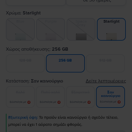
σε 30 ημέρες
Χρώμα:
Starlight
Blue
Purple
Space
Starlight
Gray
Χώρος αποθήκευσης:
256 GB
128 GB
512 GB
256 GB
Κατάσταση:
Σαν καινούργιο
Δείτε λεπτομέρειες
Καλό
Πολύ καλό
Εξαιρετικό
Σαν
καινούργιο
Ειδοποίησε με!
Ειδοποίησε με!
Ειδοποίησε με!
Ειδοποίησε με!
Εξωτερική όψη:
Το προϊόν είναι καινούργιο ή σχεδόν τέλειο,
μπορεί να έχει 1 αόρατο σημάδι φθοράς.