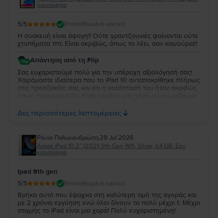
καινούργιο
5
/5
Επαληθευμένη κριτική
Η συσκευή είναι άψογη!! Ούτε γραντζουνιές φαίνονται ούτε
χτυπήματα τπτ. Είναι ακριβώς, όπως το λέει, σαν καινούρια!!
Απάντηση από τη Flip
Σας ευχαριστούμε πολύ για την υπέροχη αξιολόγησή σας!
Χαιρόμαστε ιδιαίτερα που το iPad 10 ανταποκρίθηκε πλήρως
στις προσδοκίες σας και ότι η κατάστασή του ήταν ακριβώς
όπως περιγραφόταν. Είναι μεγάλη μας χαρά να γνωρίζουμε
ότι μείνατε τόσο ικανοποιημένη από την αγορά σας. Σας
ευχαριστούμε για την εμπιστοσύνη σας και ευχόμαστε να
Δες περισσότερες λεπτομέρειες
χαρείτε τη νέα σας συσκευή!
Ράνια Πολυκανδριώτη
,
29 Jul 2026
Apple iPad 10.2” (2021) 9th Gen Wifi, Silver, 64 GB, Σαν
καινούργιο
Ipad 9th gen
5
/5
Επαληθευμένη κριτική
Βρήκα αυτό που έψαχνα στη καλύτερη τιμή της αγοράς και
με 2 χρόνια εγγύηση ενώ όλοι δίνουν το πολύ μέχρι 1. Μέχρι
στιγμής το iPad είναι μια χαρά! Πολύ ευχαριστημένη!