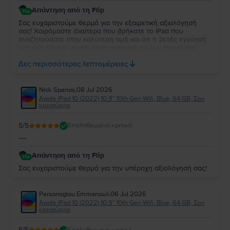
Απάντηση από τη Flip
Σας ευχαριστούμε θερμά για την εξαιρετική αξιολόγησή
σας! Χαιρόμαστε ιδιαίτερα που βρήκατε το iPad που
αναζητούσατε στην καλύτερη τιμή και ότι η 2ετής εγγύησή
μας σας έδωσε μεγαλύτερη σιγουριά για την αγορά σας.
Σας ευχαριστούμε για την εμπιστοσύνη σας και ευχόμαστε
Δες περισσότερες λεπτομέρειες
να την απολαύσετε για πολύ καιρό.
Nick Spanos
,
08 Jul 2026
Apple iPad 10 (2022) 10.9" 10th Gen Wifi, Blue, 64 GB, Σαν
καινούργιο
5
/5
Επαληθευμένη κριτική
----
Απάντηση από τη Flip
Σας ευχαριστούμε θερμά για την υπέροχη αξιολόγησή σας!
Parsonoglou Emmanouil
,
06 Jul 2026
Apple iPad 10 (2022) 10.9" 10th Gen Wifi, Blue, 64 GB, Σαν
καινούργιο
5
/5
Επαληθευμένη κριτική