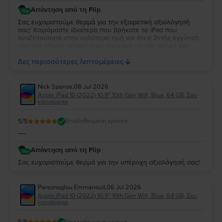
Απάντηση από τη Flip
Σας ευχαριστούμε θερμά για την εξαιρετική αξιολόγησή
σας! Χαιρόμαστε ιδιαίτερα που βρήκατε το iPad που
αναζητούσατε στην καλύτερη τιμή και ότι η 2ετής εγγύησή
μας σας έδωσε μεγαλύτερη σιγουριά για την αγορά σας.
Σας ευχαριστούμε για την εμπιστοσύνη σας και ευχόμαστε
Δες περισσότερες λεπτομέρειες
να την απολαύσετε για πολύ καιρό.
Nick Spanos
,
08 Jul 2026
Apple iPad 10 (2022) 10.9" 10th Gen Wifi, Blue, 64 GB, Σαν
καινούργιο
5
/5
Επαληθευμένη κριτική
----
Απάντηση από τη Flip
Σας ευχαριστούμε θερμά για την υπέροχη αξιολόγησή σας!
Parsonoglou Emmanouil
,
06 Jul 2026
Apple iPad 10 (2022) 10.9" 10th Gen Wifi, Blue, 64 GB, Σαν
καινούργιο
5
/5
Επαληθευμένη κριτική