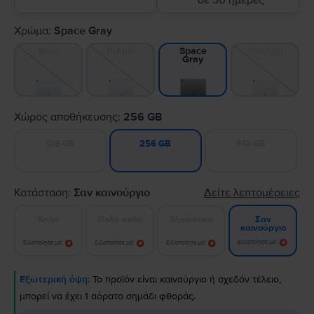
σε 30 ημέρες
Χρώμα:
Space Gray
Blue
Purple
Starlight
Space
Gray
Χώρος αποθήκευσης:
256 GB
128 GB
512 GB
256 GB
Κατάσταση:
Σαν καινούργιο
Δείτε λεπτομέρειες
Καλό
Πολύ καλό
Εξαιρετικό
Σαν
καινούργιο
Ειδοποίησε με!
Ειδοποίησε με!
Ειδοποίησε με!
Ειδοποίησε με!
Εξωτερική όψη:
Το προϊόν είναι καινούργιο ή σχεδόν τέλειο,
μπορεί να έχει 1 αόρατο σημάδι φθοράς.