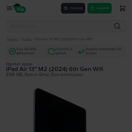
Πούλησε
Αγόρασε
Tablets
/
Apple
/
iPad Air 13" M2 (2024) 6th Gen Wifi
Έως και 40%
Εγγύηση 2
Δωρεάν επιστροφή 30
φθηνότερα
χρόνια
ημέρες
Τάμπλετ Apple
iPad Air 13" M2 (2024) 6th Gen Wifi
256 GB, Space Gray, Σαν καινούργιο