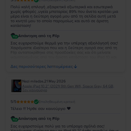
Πολύ καλή επιλογή ,εξαιρετικό εξωτερικά και εσωτερικά
χωρίς φθορές ,υγεία μπαταρίας 89% που άνετα κρατάει μια
μέρα είναι η δεύτερη αγορά μου από τη σελίδα αυτή μετά
το κινητό μου το οποίο παρομοίως και αυτό σε άριστη
κατάσταση!
Απάντηση από τη Flip
Σας ευχαριστούμε θερμά για την υπέροχη αξιολόγησή σας!
Χαιρόμαστε ιδιαίτερα που και η δεύτερη αγορά σας από τη
Flip ανταποκρίθηκε στις προσδοκίες σας και ότι μείνατε
ικανοποιημένος από την άριστη κατάσταση του iPad 10 και
την απόδοση της μπαταρίας. Να το χαρείτε και θα είναι χαρά
Δες περισσότερες λεπτομέρειες
μας να σας εξυπηρετήσουμε ξανά στο μέλλον!
Nazi miladze
,
21 May 2026
Apple iPad 10.2” (2021) 9th Gen Wifi, Space Gray, 64 GB,
Σαν καινούργιο
5
/5
Επαληθευμένη κριτική
Τέλειο !!! Ήρθε σαν καινούργιο ♥️
Απάντηση από τη Flip
Σας ευχαριστούμε πολύ για τα υπέροχα σχόλιά σας!
Χαιρόμαστε ιδιαίτερα που το iPad 10.2” ήρθε ακριβώς όπως