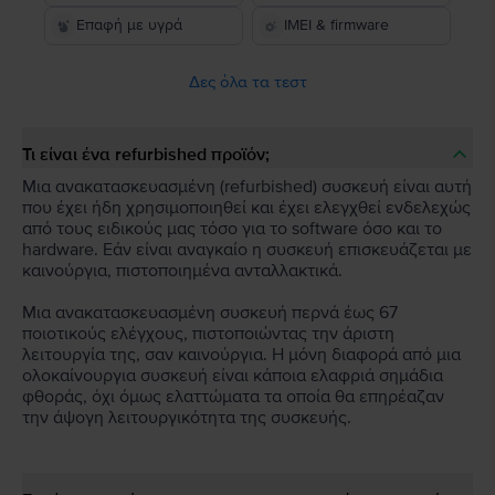
Επαφή με υγρά
IMEI & firmware
Δες όλα τα τεστ
Τι είναι ένα refurbished προϊόν;
Μια ανακατασκευασμένη (refurbished) συσκευή είναι αυτή
που έχει ήδη χρησιμοποιηθεί και έχει ελεγχθεί ενδελεχώς
από τους ειδικούς μας τόσο για το software όσο και το
hardware. Εάν είναι αναγκαίο η συσκευή επισκευάζεται με
καινούργια, πιστοποιημένα ανταλλακτικά.
Μια ανακατασκευασμένη συσκευή περνά έως 67
ποιοτικούς ελέγχους, πιστοποιώντας την άριστη
λειτουργία της, σαν καινούργια. Η μόνη διαφορά από μια
ολοκαίνουργια συσκευή είναι κάποια ελαφριά σημάδια
φθοράς, όχι όμως ελαττώματα τα οποία θα επηρέαζαν
την άψογη λειτουργικότητα της συσκευής.