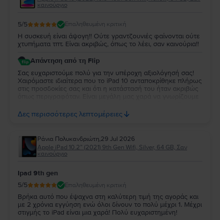
καινούργιο
5
/5
Επαληθευμένη κριτική
Η συσκευή είναι άψογη!! Ούτε γραντζουνιές φαίνονται ούτε
χτυπήματα τπτ. Είναι ακριβώς, όπως το λέει, σαν καινούρια!!
Απάντηση από τη Flip
Σας ευχαριστούμε πολύ για την υπέροχη αξιολόγησή σας!
Χαιρόμαστε ιδιαίτερα που το iPad 10 ανταποκρίθηκε πλήρως
στις προσδοκίες σας και ότι η κατάστασή του ήταν ακριβώς
όπως περιγραφόταν. Είναι μεγάλη μας χαρά να γνωρίζουμε
ότι μείνατε τόσο ικανοποιημένη από την αγορά σας. Σας
ευχαριστούμε για την εμπιστοσύνη σας και ευχόμαστε να
Δες περισσότερες λεπτομέρειες
χαρείτε τη νέα σας συσκευή!
Ράνια Πολυκανδριώτη
,
29 Jul 2026
Apple iPad 10.2” (2021) 9th Gen Wifi, Silver, 64 GB, Σαν
καινούργιο
Ipad 9th gen
5
/5
Επαληθευμένη κριτική
Βρήκα αυτό που έψαχνα στη καλύτερη τιμή της αγοράς και
με 2 χρόνια εγγύηση ενώ όλοι δίνουν το πολύ μέχρι 1. Μέχρι
στιγμής το iPad είναι μια χαρά! Πολύ ευχαριστημένη!