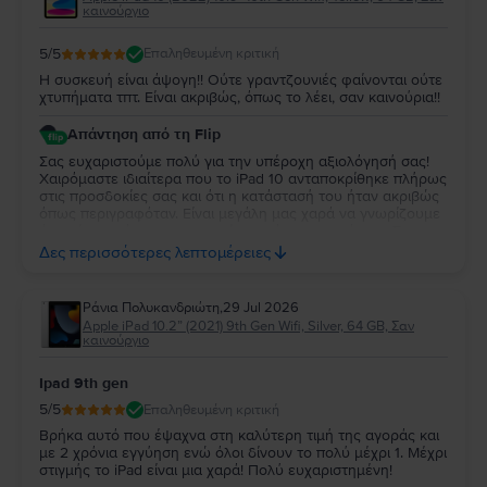
καινούργιο
5
/5
Επαληθευμένη κριτική
Η συσκευή είναι άψογη!! Ούτε γραντζουνιές φαίνονται ούτε
χτυπήματα τπτ. Είναι ακριβώς, όπως το λέει, σαν καινούρια!!
Απάντηση από τη Flip
Σας ευχαριστούμε πολύ για την υπέροχη αξιολόγησή σας!
Χαιρόμαστε ιδιαίτερα που το iPad 10 ανταποκρίθηκε πλήρως
στις προσδοκίες σας και ότι η κατάστασή του ήταν ακριβώς
όπως περιγραφόταν. Είναι μεγάλη μας χαρά να γνωρίζουμε
ότι μείνατε τόσο ικανοποιημένη από την αγορά σας. Σας
ευχαριστούμε για την εμπιστοσύνη σας και ευχόμαστε να
Δες περισσότερες λεπτομέρειες
χαρείτε τη νέα σας συσκευή!
Ράνια Πολυκανδριώτη
,
29 Jul 2026
Apple iPad 10.2” (2021) 9th Gen Wifi, Silver, 64 GB, Σαν
καινούργιο
Ipad 9th gen
5
/5
Επαληθευμένη κριτική
Βρήκα αυτό που έψαχνα στη καλύτερη τιμή της αγοράς και
με 2 χρόνια εγγύηση ενώ όλοι δίνουν το πολύ μέχρι 1. Μέχρι
στιγμής το iPad είναι μια χαρά! Πολύ ευχαριστημένη!