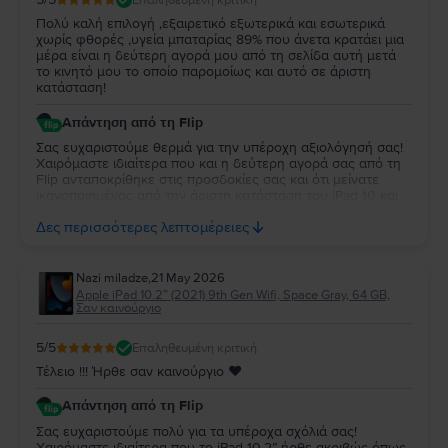
Πολύ καλή επιλογή ,εξαιρετικό εξωτερικά και εσωτερικά
χωρίς φθορές ,υγεία μπαταρίας 89% που άνετα κρατάει μια
μέρα είναι η δεύτερη αγορά μου από τη σελίδα αυτή μετά
το κινητό μου το οποίο παρομοίως και αυτό σε άριστη
κατάσταση!
Απάντηση από τη Flip
Σας ευχαριστούμε θερμά για την υπέροχη αξιολόγησή σας!
Χαιρόμαστε ιδιαίτερα που και η δεύτερη αγορά σας από τη
Flip ανταποκρίθηκε στις προσδοκίες σας και ότι μείνατε
ικανοποιημένος από την άριστη κατάσταση του iPad 10 και
την απόδοση της μπαταρίας. Να το χαρείτε και θα είναι χαρά
Δες περισσότερες λεπτομέρειες
μας να σας εξυπηρετήσουμε ξανά στο μέλλον!
Nazi miladze
,
21 May 2026
Apple iPad 10.2” (2021) 9th Gen Wifi, Space Gray, 64 GB,
Σαν καινούργιο
5
/5
Επαληθευμένη κριτική
Τέλειο !!! Ήρθε σαν καινούργιο ♥️
Απάντηση από τη Flip
Σας ευχαριστούμε πολύ για τα υπέροχα σχόλιά σας!
Χαιρόμαστε ιδιαίτερα που το iPad 10.2” ήρθε ακριβώς όπως