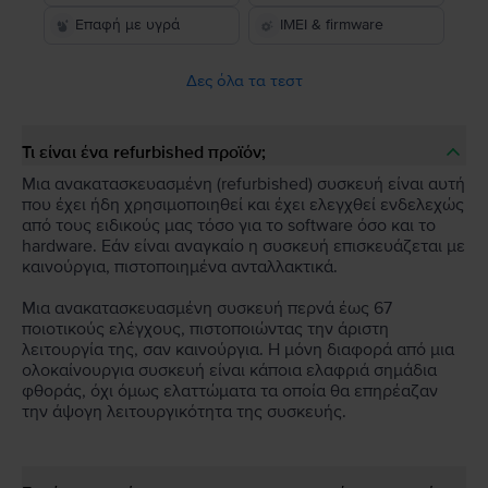
Επαφή με υγρά
IMEI & firmware
Δες όλα τα τεστ
Τι είναι ένα refurbished προϊόν;
Μια ανακατασκευασμένη (refurbished) συσκευή είναι αυτή
που έχει ήδη χρησιμοποιηθεί και έχει ελεγχθεί ενδελεχώς
από τους ειδικούς μας τόσο για το software όσο και το
hardware. Εάν είναι αναγκαίο η συσκευή επισκευάζεται με
καινούργια, πιστοποιημένα ανταλλακτικά.
Μια ανακατασκευασμένη συσκευή περνά έως 67
ποιοτικούς ελέγχους, πιστοποιώντας την άριστη
λειτουργία της, σαν καινούργια. Η μόνη διαφορά από μια
ολοκαίνουργια συσκευή είναι κάποια ελαφριά σημάδια
φθοράς, όχι όμως ελαττώματα τα οποία θα επηρέαζαν
την άψογη λειτουργικότητα της συσκευής.