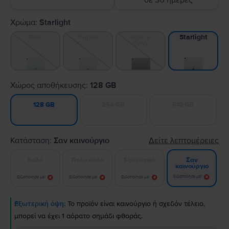
σε 30 ημέρες
Χρώμα:
Starlight
Blue
Purple
Space
Starlight
Gray
Χώρος αποθήκευσης:
128 GB
256 GB
512 GB
128 GB
Κατάσταση:
Σαν καινούργιο
Δείτε λεπτομέρειες
Καλό
Πολύ καλό
Εξαιρετικό
Σαν
καινούργιο
Ειδοποίησε με!
Ειδοποίησε με!
Ειδοποίησε με!
Ειδοποίησε με!
Εξωτερική όψη:
Το προϊόν είναι καινούργιο ή σχεδόν τέλειο,
μπορεί να έχει 1 αόρατο σημάδι φθοράς.