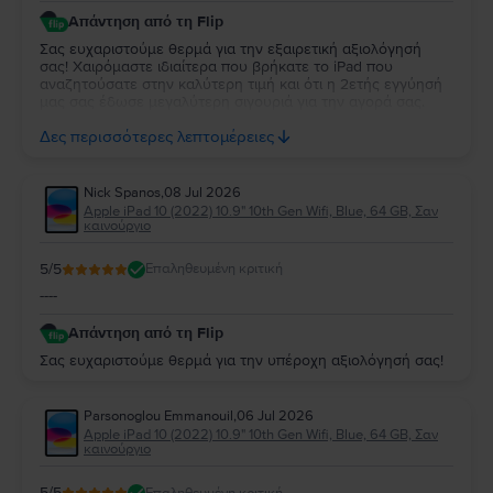
Απάντηση από τη Flip
Σας ευχαριστούμε θερμά για την εξαιρετική αξιολόγησή
σας! Χαιρόμαστε ιδιαίτερα που βρήκατε το iPad που
αναζητούσατε στην καλύτερη τιμή και ότι η 2ετής εγγύησή
μας σας έδωσε μεγαλύτερη σιγουριά για την αγορά σας.
Σας ευχαριστούμε για την εμπιστοσύνη σας και ευχόμαστε
Δες περισσότερες λεπτομέρειες
να την απολαύσετε για πολύ καιρό.
Nick Spanos
,
08 Jul 2026
Apple iPad 10 (2022) 10.9" 10th Gen Wifi, Blue, 64 GB, Σαν
καινούργιο
5
/5
Επαληθευμένη κριτική
----
Απάντηση από τη Flip
Σας ευχαριστούμε θερμά για την υπέροχη αξιολόγησή σας!
Parsonoglou Emmanouil
,
06 Jul 2026
Apple iPad 10 (2022) 10.9" 10th Gen Wifi, Blue, 64 GB, Σαν
καινούργιο
5
/5
Επαληθευμένη κριτική