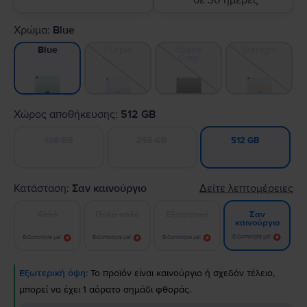
σε 30 ημέρες
Χρώμα:
Blue
Purple
Space
Starlight
Blue
Gray
Χώρος αποθήκευσης:
512 GB
128 GB
256 GB
512 GB
Κατάσταση:
Σαν καινούργιο
Δείτε λεπτομέρειες
Καλό
Πολύ καλό
Εξαιρετικό
Σαν
καινούργιο
Ειδοποίησε με!
Ειδοποίησε με!
Ειδοποίησε με!
Ειδοποίησε με!
Εξωτερική όψη:
Το προϊόν είναι καινούργιο ή σχεδόν τέλειο,
μπορεί να έχει 1 αόρατο σημάδι φθοράς.