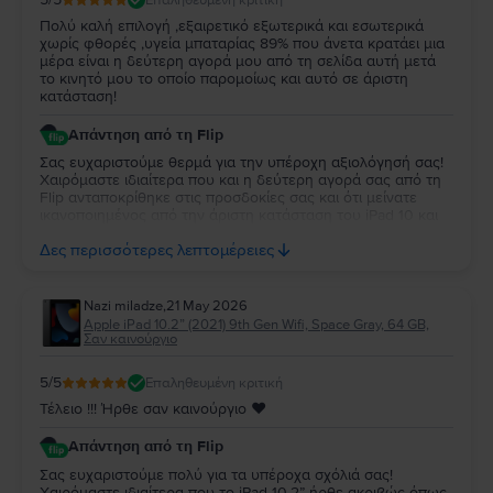
Πολύ καλή επιλογή ,εξαιρετικό εξωτερικά και εσωτερικά
χωρίς φθορές ,υγεία μπαταρίας 89% που άνετα κρατάει μια
μέρα είναι η δεύτερη αγορά μου από τη σελίδα αυτή μετά
το κινητό μου το οποίο παρομοίως και αυτό σε άριστη
κατάσταση!
Απάντηση από τη Flip
Σας ευχαριστούμε θερμά για την υπέροχη αξιολόγησή σας!
Χαιρόμαστε ιδιαίτερα που και η δεύτερη αγορά σας από τη
Flip ανταποκρίθηκε στις προσδοκίες σας και ότι μείνατε
ικανοποιημένος από την άριστη κατάσταση του iPad 10 και
την απόδοση της μπαταρίας. Να το χαρείτε και θα είναι χαρά
Δες περισσότερες λεπτομέρειες
μας να σας εξυπηρετήσουμε ξανά στο μέλλον!
Nazi miladze
,
21 May 2026
Apple iPad 10.2” (2021) 9th Gen Wifi, Space Gray, 64 GB,
Σαν καινούργιο
5
/5
Επαληθευμένη κριτική
Τέλειο !!! Ήρθε σαν καινούργιο ♥️
Απάντηση από τη Flip
Σας ευχαριστούμε πολύ για τα υπέροχα σχόλιά σας!
Χαιρόμαστε ιδιαίτερα που το iPad 10.2” ήρθε ακριβώς όπως