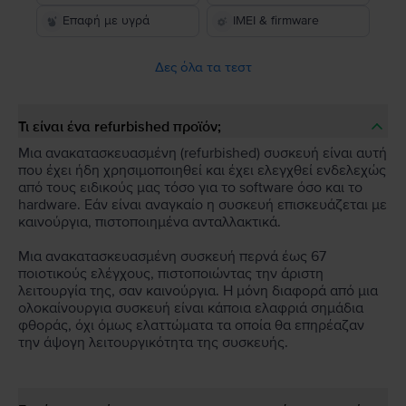
Επαφή με υγρά
IMEI & firmware
Δες όλα τα τεστ
Τι είναι ένα refurbished προϊόν;
Μια ανακατασκευασμένη (refurbished) συσκευή είναι αυτή
που έχει ήδη χρησιμοποιηθεί και έχει ελεγχθεί ενδελεχώς
από τους ειδικούς μας τόσο για το software όσο και το
hardware. Εάν είναι αναγκαίο η συσκευή επισκευάζεται με
καινούργια, πιστοποιημένα ανταλλακτικά.
Μια ανακατασκευασμένη συσκευή περνά έως 67
ποιοτικούς ελέγχους, πιστοποιώντας την άριστη
λειτουργία της, σαν καινούργια. Η μόνη διαφορά από μια
ολοκαίνουργια συσκευή είναι κάποια ελαφριά σημάδια
φθοράς, όχι όμως ελαττώματα τα οποία θα επηρέαζαν
την άψογη λειτουργικότητα της συσκευής.