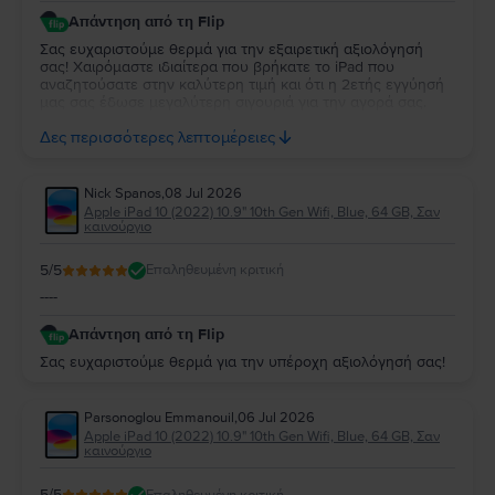
Απάντηση από τη Flip
Σας ευχαριστούμε θερμά για την εξαιρετική αξιολόγησή
σας! Χαιρόμαστε ιδιαίτερα που βρήκατε το iPad που
αναζητούσατε στην καλύτερη τιμή και ότι η 2ετής εγγύησή
μας σας έδωσε μεγαλύτερη σιγουριά για την αγορά σας.
Σας ευχαριστούμε για την εμπιστοσύνη σας και ευχόμαστε
Δες περισσότερες λεπτομέρειες
να την απολαύσετε για πολύ καιρό.
Nick Spanos
,
08 Jul 2026
Apple iPad 10 (2022) 10.9" 10th Gen Wifi, Blue, 64 GB, Σαν
καινούργιο
5
/5
Επαληθευμένη κριτική
----
Απάντηση από τη Flip
Σας ευχαριστούμε θερμά για την υπέροχη αξιολόγησή σας!
Parsonoglou Emmanouil
,
06 Jul 2026
Apple iPad 10 (2022) 10.9" 10th Gen Wifi, Blue, 64 GB, Σαν
καινούργιο
5
/5
Επαληθευμένη κριτική