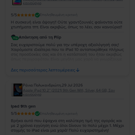
καινούργιο
5
/5
Επαληθευμένη κριτική
Η συσκευή είναι άψογη!! Ούτε γραντζουνιές φαίνονται ούτε
χτυπήματα τπτ. Είναι ακριβώς, όπως το λέει, σαν καινούρια!!
Απάντηση από τη Flip
Σας ευχαριστούμε πολύ για την υπέροχη αξιολόγησή σας!
Χαιρόμαστε ιδιαίτερα που το iPad 10 ανταποκρίθηκε πλήρως
στις προσδοκίες σας και ότι η κατάστασή του ήταν ακριβώς
όπως περιγραφόταν. Είναι μεγάλη μας χαρά να γνωρίζουμε
ότι μείνατε τόσο ικανοποιημένη από την αγορά σας. Σας
ευχαριστούμε για την εμπιστοσύνη σας και ευχόμαστε να
Δες περισσότερες λεπτομέρειες
χαρείτε τη νέα σας συσκευή!
Ράνια Πολυκανδριώτη
,
29 Jul 2026
Apple iPad 10.2” (2021) 9th Gen Wifi, Silver, 64 GB, Σαν
καινούργιο
Ipad 9th gen
5
/5
Επαληθευμένη κριτική
Βρήκα αυτό που έψαχνα στη καλύτερη τιμή της αγοράς και
με 2 χρόνια εγγύηση ενώ όλοι δίνουν το πολύ μέχρι 1. Μέχρι
στιγμής το iPad είναι μια χαρά! Πολύ ευχαριστημένη!