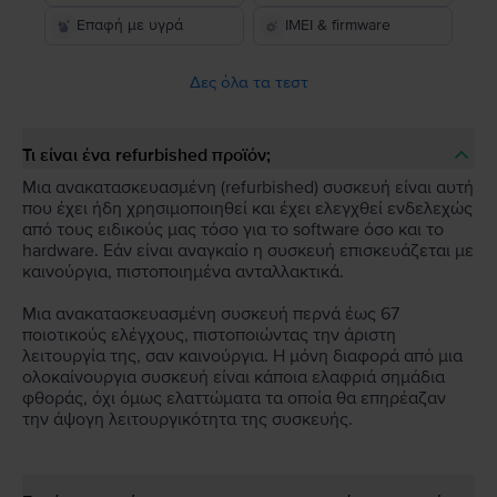
Επαφή με υγρά
IMEI & firmware
Δες όλα τα τεστ
Τι είναι ένα refurbished προϊόν;
Μια ανακατασκευασμένη (refurbished) συσκευή είναι αυτή
που έχει ήδη χρησιμοποιηθεί και έχει ελεγχθεί ενδελεχώς
από τους ειδικούς μας τόσο για το software όσο και το
hardware. Εάν είναι αναγκαίο η συσκευή επισκευάζεται με
καινούργια, πιστοποιημένα ανταλλακτικά.
Μια ανακατασκευασμένη συσκευή περνά έως 67
ποιοτικούς ελέγχους, πιστοποιώντας την άριστη
λειτουργία της, σαν καινούργια. Η μόνη διαφορά από μια
ολοκαίνουργια συσκευή είναι κάποια ελαφριά σημάδια
φθοράς, όχι όμως ελαττώματα τα οποία θα επηρέαζαν
την άψογη λειτουργικότητα της συσκευής.