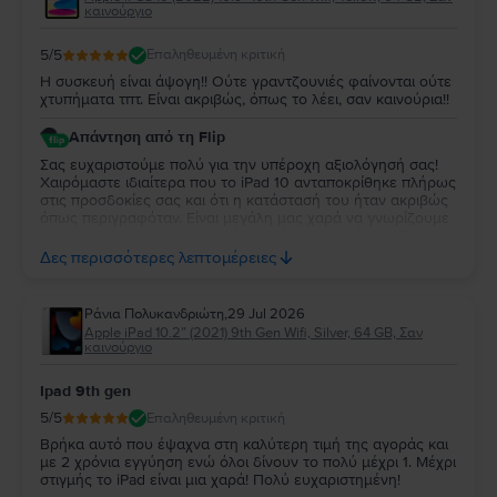
καινούργιο
5
/5
Επαληθευμένη κριτική
Η συσκευή είναι άψογη!! Ούτε γραντζουνιές φαίνονται ούτε
χτυπήματα τπτ. Είναι ακριβώς, όπως το λέει, σαν καινούρια!!
Απάντηση από τη Flip
Σας ευχαριστούμε πολύ για την υπέροχη αξιολόγησή σας!
Χαιρόμαστε ιδιαίτερα που το iPad 10 ανταποκρίθηκε πλήρως
στις προσδοκίες σας και ότι η κατάστασή του ήταν ακριβώς
όπως περιγραφόταν. Είναι μεγάλη μας χαρά να γνωρίζουμε
ότι μείνατε τόσο ικανοποιημένη από την αγορά σας. Σας
ευχαριστούμε για την εμπιστοσύνη σας και ευχόμαστε να
Δες περισσότερες λεπτομέρειες
χαρείτε τη νέα σας συσκευή!
Ράνια Πολυκανδριώτη
,
29 Jul 2026
Apple iPad 10.2” (2021) 9th Gen Wifi, Silver, 64 GB, Σαν
καινούργιο
Ipad 9th gen
5
/5
Επαληθευμένη κριτική
Βρήκα αυτό που έψαχνα στη καλύτερη τιμή της αγοράς και
με 2 χρόνια εγγύηση ενώ όλοι δίνουν το πολύ μέχρι 1. Μέχρι
στιγμής το iPad είναι μια χαρά! Πολύ ευχαριστημένη!