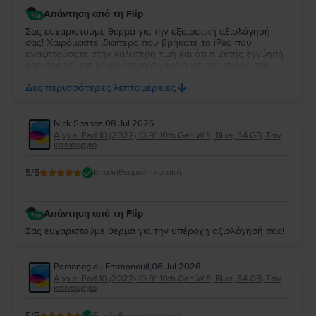
Απάντηση από τη Flip
Σας ευχαριστούμε θερμά για την εξαιρετική αξιολόγησή
σας! Χαιρόμαστε ιδιαίτερα που βρήκατε το iPad που
αναζητούσατε στην καλύτερη τιμή και ότι η 2ετής εγγύησή
μας σας έδωσε μεγαλύτερη σιγουριά για την αγορά σας.
Σας ευχαριστούμε για την εμπιστοσύνη σας και ευχόμαστε
Δες περισσότερες λεπτομέρειες
να την απολαύσετε για πολύ καιρό.
Nick Spanos
,
08 Jul 2026
Apple iPad 10 (2022) 10.9" 10th Gen Wifi, Blue, 64 GB, Σαν
καινούργιο
5
/5
Επαληθευμένη κριτική
----
Απάντηση από τη Flip
Σας ευχαριστούμε θερμά για την υπέροχη αξιολόγησή σας!
Parsonoglou Emmanouil
,
06 Jul 2026
Apple iPad 10 (2022) 10.9" 10th Gen Wifi, Blue, 64 GB, Σαν
καινούργιο
5
/5
Επαληθευμένη κριτική