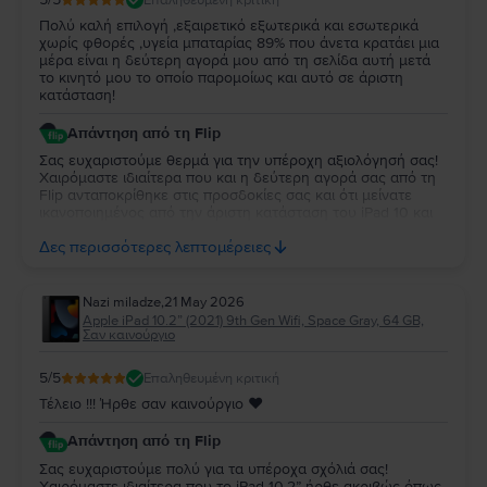
Πολύ καλή επιλογή ,εξαιρετικό εξωτερικά και εσωτερικά
χωρίς φθορές ,υγεία μπαταρίας 89% που άνετα κρατάει μια
μέρα είναι η δεύτερη αγορά μου από τη σελίδα αυτή μετά
το κινητό μου το οποίο παρομοίως και αυτό σε άριστη
κατάσταση!
Απάντηση από τη Flip
Σας ευχαριστούμε θερμά για την υπέροχη αξιολόγησή σας!
Χαιρόμαστε ιδιαίτερα που και η δεύτερη αγορά σας από τη
Flip ανταποκρίθηκε στις προσδοκίες σας και ότι μείνατε
ικανοποιημένος από την άριστη κατάσταση του iPad 10 και
την απόδοση της μπαταρίας. Να το χαρείτε και θα είναι χαρά
Δες περισσότερες λεπτομέρειες
μας να σας εξυπηρετήσουμε ξανά στο μέλλον!
Nazi miladze
,
21 May 2026
Apple iPad 10.2” (2021) 9th Gen Wifi, Space Gray, 64 GB,
Σαν καινούργιο
5
/5
Επαληθευμένη κριτική
Τέλειο !!! Ήρθε σαν καινούργιο ♥️
Απάντηση από τη Flip
Σας ευχαριστούμε πολύ για τα υπέροχα σχόλιά σας!
Χαιρόμαστε ιδιαίτερα που το iPad 10.2” ήρθε ακριβώς όπως