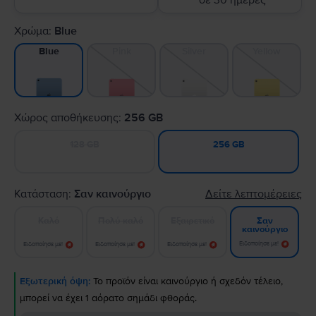
σε 30 ημέρες
Χρώμα:
Blue
Pink
Silver
Yellow
Blue
Χώρος αποθήκευσης:
256 GB
128 GB
256 GB
Κατάσταση:
Σαν καινούργιο
Δείτε λεπτομέρειες
Καλό
Πολύ καλό
Εξαιρετικό
Σαν
καινούργιο
Ειδοποίησε με!
Ειδοποίησε με!
Ειδοποίησε με!
Ειδοποίησε με!
Εξωτερική όψη:
Το προϊόν είναι καινούργιο ή σχεδόν τέλειο,
μπορεί να έχει 1 αόρατο σημάδι φθοράς.