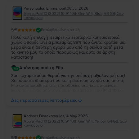
Parsonoglou Emmanouil
,
06 Jul 2026
Apple iPad 10 (2022) 10.9" 10th Gen Wifi, Blue, 64 GB, Σαν
καινούργιο
5
/5
Επαληθευμένη κριτική
Πολύ καλή επιλογή ,εξαιρετικό εξωτερικά και εσωτερικά
χωρίς φθορές ,υγεία μπαταρίας 89% που άνετα κρατάει μια
μέρα είναι η δεύτερη αγορά μου από τη σελίδα αυτή μετά
το κινητό μου το οποίο παρομοίως και αυτό σε άριστη
κατάσταση!
Απάντηση από τη Flip
Σας ευχαριστούμε θερμά για την υπέροχη αξιολόγησή σας!
Χαιρόμαστε ιδιαίτερα που και η δεύτερη αγορά σας από τη
Flip ανταποκρίθηκε στις προσδοκίες σας και ότι μείνατε
ικανοποιημένος από την άριστη κατάσταση του iPad 10 και
την απόδοση της μπαταρίας. Να το χαρείτε και θα είναι χαρά
Δες περισσότερες λεπτομέρειες
μας να σας εξυπηρετήσουμε ξανά στο μέλλον!
Andreas Dimakopoulos
,
14 May 2026
Apple iPad 10 (2022) 10.9" 10th Gen Wifi, Yellow, 64 GB, Σαν
καινούργιο
5
/5
Επαληθευμένη κριτική