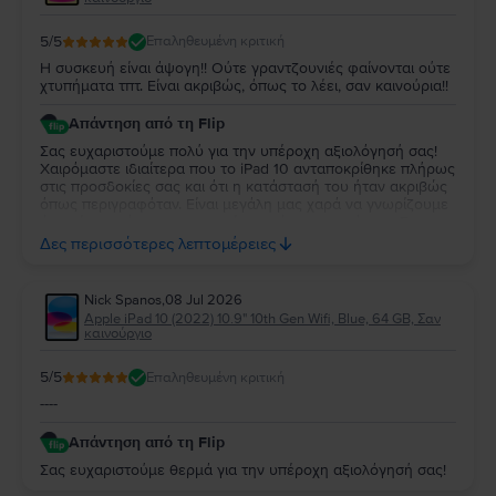
5
/5
Επαληθευμένη κριτική
Η συσκευή είναι άψογη!! Ούτε γραντζουνιές φαίνονται ούτε
χτυπήματα τπτ. Είναι ακριβώς, όπως το λέει, σαν καινούρια!!
Απάντηση από τη Flip
Σας ευχαριστούμε πολύ για την υπέροχη αξιολόγησή σας!
Χαιρόμαστε ιδιαίτερα που το iPad 10 ανταποκρίθηκε πλήρως
στις προσδοκίες σας και ότι η κατάστασή του ήταν ακριβώς
όπως περιγραφόταν. Είναι μεγάλη μας χαρά να γνωρίζουμε
ότι μείνατε τόσο ικανοποιημένη από την αγορά σας. Σας
ευχαριστούμε για την εμπιστοσύνη σας και ευχόμαστε να
Δες περισσότερες λεπτομέρειες
χαρείτε τη νέα σας συσκευή!
Nick Spanos
,
08 Jul 2026
Apple iPad 10 (2022) 10.9" 10th Gen Wifi, Blue, 64 GB, Σαν
καινούργιο
5
/5
Επαληθευμένη κριτική
----
Απάντηση από τη Flip
Σας ευχαριστούμε θερμά για την υπέροχη αξιολόγησή σας!