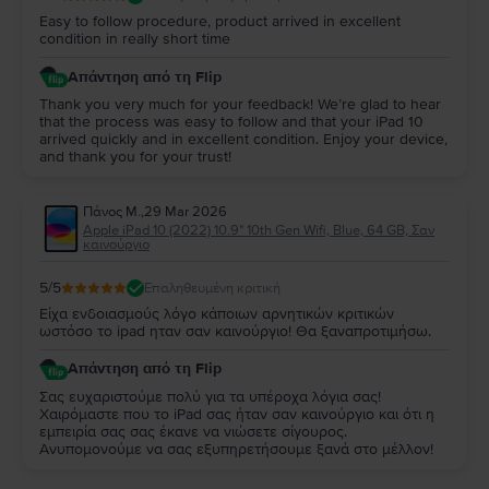
Easy to follow procedure, product arrived in excellent
condition in really short time
Απάντηση από τη Flip
Thank you very much for your feedback! We’re glad to hear
that the process was easy to follow and that your iPad 10
arrived quickly and in excellent condition. Enjoy your device,
and thank you for your trust!
Πάνος Μ.
,
29 Mar 2026
Apple iPad 10 (2022) 10.9" 10th Gen Wifi, Blue, 64 GB, Σαν
καινούργιο
5
/5
Επαληθευμένη κριτική
Είχα ενδοιασμούς λόγο κάποιων αρνητικών κριτικών
ωστόσο το ipad ηταν σαν καινούργιο! Θα ξαναπροτιμήσω.
Απάντηση από τη Flip
Σας ευχαριστούμε πολύ για τα υπέροχα λόγια σας!
Χαιρόμαστε που το iPad σας ήταν σαν καινούργιο και ότι η
εμπειρία σας σας έκανε να νιώσετε σίγουρος.
Ανυπομονούμε να σας εξυπηρετήσουμε ξανά στο μέλλον!