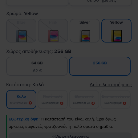
σε 30 ημέρες
Χρώμα:
Yellow
Blue
Pink
Silver
Yellow
Χώρος αποθήκευσης:
256 GB
64 GB
256 GB
-62 €
Κατάσταση:
Καλό
Δείτε λεπτομέρειες
Πολύ καλό
Εξαιρετικό
Σαν καινούργιο
Καλό
Ειδοποίησε με!
Ειδοποίησε με!
Ειδοποίησε με!
Ειδοποίησε με!
Εξωτερική όψη:
Η κατάστασή του είναι καλή. Έχει όμως
αρκετές εμφανείς γρατζουνιές ή πολύ ορατά σημάδια.
Άριστη λειτουργία