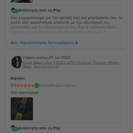
Απάντηση από τη Flip
Σας ευχαριστούμε για την κριτική σας και χαιρόμαστε που το
ρολόι σάς ικανοποίησε απόλυτα με την εξωτερική του
κατάσταση και τα παρελκόμενά του. Έχετε απόλυτο δίκιο
σχετικά με την παρατήρησή σας για την μπαταρία. Η
επίσημη δέσμευσή μας είναι ότι κάθε συσκευή με υγεία
μπαταρίας κάτω από 85% περνάει αυτόματα από
Δες περισσότερες λεπτομέρειες
αντικατάσταση, επομένως το 84% αποτελεί δική μας αστοχία
κατά τον ποιοτικό έλεγχο. Καθώς η συσκευή σας καλύπτεται
από 2 χρόνια εγγύηση, θέλουμε να διορθώσουμε άμεσα
Vidakis vasilios
,
07 Jun 2026
αυτό το σφάλμα. Παρακαλούμε επικοινωνήστε μαζί μας
Apple Watch Ultra 3 2025, GPS + Cellular, Titanium 49mm,
μέσω email στο contact@flip.gr ώστε να προγραμματίσουμε
Black, Σαν καινούργιο
τo δωρεάν έλεγχο της μπαταρίας χωρίς καμία δική σας
επιβάρυνση. Είμαστε πάντα στη διάθεσή σας για να σας
Άψογοι
εξασφαλίσουμε την εμπειρία 5 αστέρων που σας αξίζει!
5
/5
Επαληθευμένη κριτική
Σαν καινούργιο
Απάντηση από τη Flip