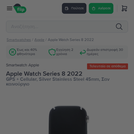
Πούλησε
Αγόρασε
Smartwatches
/
Apple
/
Apple Watch Series 8 2022
Έως και 40%
Εγγύηση 2
Δωρεάν επιστροφή 30
φθηνότερα
χρόνια
ημέρες
Smartwatch Apple
Τελευταίο σε απόθεμα
Apple Watch Series 8 2022
GPS + Cellular, Silver Stainless Steel 45mm, Σαν
καινούργιο