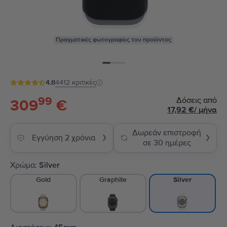
Πραγματικές φωτογραφίες του προϊόντος
4.8
4412
κριτικές
99
Δόσεις από
309
€
17,92
€
/
μήνα
Δωρεάν επιστροφή
Εγγύηση 2 χρόνια
❯
❯
σε 30 ημέρες
Χρώμα:
Silver
Gold
Graphite
Silver