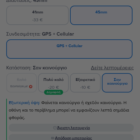
Διαστάσεις:
45mm
41mm
45mm
-33 €
Συνδεσιμότητα:
GPS + Cellular
GPS + Cellular
Κατάσταση:
Σαν καινούργιο
Δείτε λεπτομέρειες
Καλό
Πολύ καλό
Εξαιρετικό
Σαν
καινούργιο
Ειδοποίησε με!
-20 €
-10 €
Δημοφιλή
Εξωτερική όψη:
Φαίνεται καινούργιο ή σχεδόν καινούργιο. Η
οθόνη και το περίβλημα μπορεί να εμφανίζουν λεπτά σημάδια
φθοράς.
Άριστη λειτουργία
Απόδοση μπαταρίας