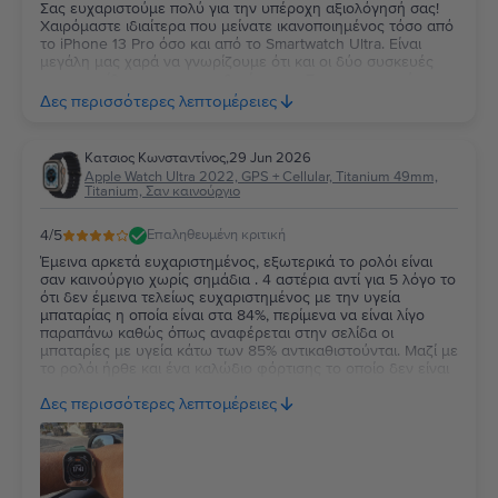
Σας ευχαριστούμε πολύ για την υπέροχη αξιολόγησή σας!
Χαιρόμαστε ιδιαίτερα που μείνατε ικανοποιημένος τόσο από
το iPhone 13 Pro όσο και από το Smartwatch Ultra. Είναι
μεγάλη μας χαρά να γνωρίζουμε ότι και οι δύο συσκευές
ανταποκρίθηκαν στις προσδοκίες σας. Σας ευχαριστούμε για
την εμπιστοσύνη σας και ευχόμαστε να τα χαρείτε και τα
Δες περισσότερες λεπτομέρειες
δύο!
Κατσιος Κωνσταντίνος
,
29 Jun 2026
Apple Watch Ultra 2022, GPS + Cellular, Titanium 49mm,
Titanium, Σαν καινούργιο
4
/5
Επαληθευμένη κριτική
Έμεινα αρκετά ευχαριστημένος, εξωτερικά το ρολόι είναι
σαν καινούργιο χωρίς σημάδια . 4 αστέρια αντί για 5 λόγο το
ότι δεν έμεινα τελείως ευχαριστημένος με την υγεία
μπαταρίας η οποία είναι στα 84%, περίμενα να είναι λίγο
παραπάνω καθώς όπως αναφέρεται στην σελίδα οι
μπαταρίες με υγεία κάτω των 85% αντικαθιστούνται. Μαζί με
το ρολόι ήρθε και ένα καλώδιο φόρτισης το οποίο δεν είναι
κάτι το ιδιαίτερο αλλά άλλοι δεν βάζουν καν φορτιστή οποτε
Δες περισσότερες λεπτομέρειες
δεν μπορώ να έχω παράπονο.