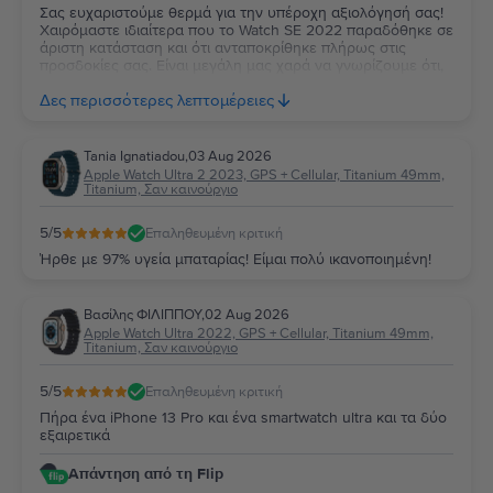
Σας ευχαριστούμε θερμά για την υπέροχη αξιολόγησή σας!
Χαιρόμαστε ιδιαίτερα που το Watch SE 2022 παραδόθηκε σε
άριστη κατάσταση και ότι ανταποκρίθηκε πλήρως στις
προσδοκίες σας. Είναι μεγάλη μας χαρά να γνωρίζουμε ότι,
μέχρι στιγμής, η εμπειρία χρήσης είναι άψογη. Ευχόμαστε να
Δες περισσότερες λεπτομέρειες
απολαύσετε τη νέα σας συσκευή για πολλά χρόνια!
Tania Ignatiadou
,
03 Aug 2026
Apple Watch Ultra 2 2023, GPS + Cellular, Titanium 49mm,
Titanium, Σαν καινούργιο
5
/5
Επαληθευμένη κριτική
Ήρθε με 97% υγεία μπαταρίας! Είμαι πολύ ικανοποιημένη!
Βασίλης ΦΙΛΙΠΠΟΥ
,
02 Aug 2026
Apple Watch Ultra 2022, GPS + Cellular, Titanium 49mm,
Titanium, Σαν καινούργιο
5
/5
Επαληθευμένη κριτική
Πήρα ένα iPhone 13 Pro και ένα smartwatch ultra και τα δύο
εξαιρετικά
Απάντηση από τη Flip