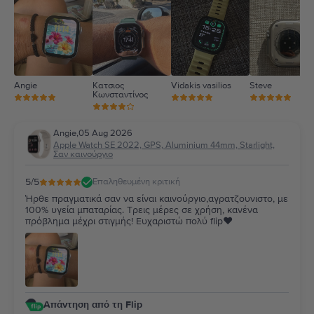
2
1
Angie
Κατσιος
Vidakis vasilios
Steve
Κωνσταντίνος
Angie
,
05 Aug 2026
Apple Watch SE 2022, GPS, Aluminium 44mm, Starlight,
Σαν καινούργιο
5
/5
Επαληθευμένη κριτική
Ήρθε πραγματικά σαν να είναι καινούργιο,αγρατζουνιστο, με
100% υγεία μπαταρίας. Τρεις μέρες σε χρήση, κανένα
πρόβλημα μέχρι στιγμής! Ευχαριστώ πολύ flip❤️
Απάντηση από τη Flip