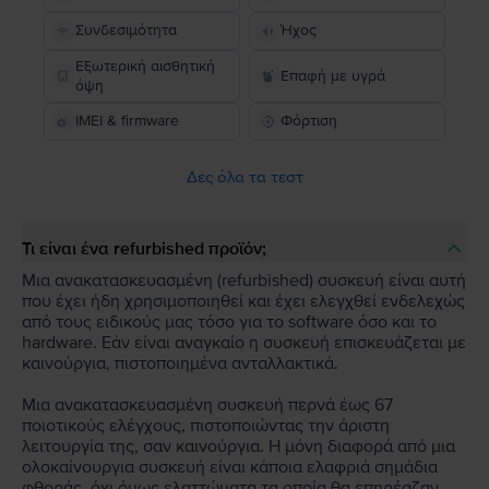
Συνδεσιμότητα
Ήχος
Εξωτερική αισθητική
Επαφή με υγρά
όψη
IMEI & firmware
Φόρτιση
Δες όλα τα τεστ
Τι είναι ένα refurbished προϊόν;
Μια ανακατασκευασμένη (refurbished) συσκευή είναι αυτή
που έχει ήδη χρησιμοποιηθεί και έχει ελεγχθεί ενδελεχώς
από τους ειδικούς μας τόσο για το software όσο και το
hardware. Εάν είναι αναγκαίο η συσκευή επισκευάζεται με
καινούργια, πιστοποιημένα ανταλλακτικά.
Μια ανακατασκευασμένη συσκευή περνά έως 67
ποιοτικούς ελέγχους, πιστοποιώντας την άριστη
λειτουργία της, σαν καινούργια. Η μόνη διαφορά από μια
ολοκαίνουργια συσκευή είναι κάποια ελαφριά σημάδια
φθοράς, όχι όμως ελαττώματα τα οποία θα επηρέαζαν