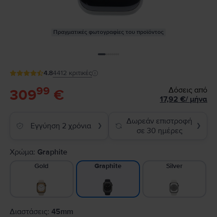
Πραγματικές φωτογραφίες του προϊόντος
4.8
4412
κριτικές
99
Δόσεις από
309
€
17,92
€
/
μήνα
Δωρεάν επιστροφή
Εγγύηση 2 χρόνια
❯
❯
σε 30 ημέρες
Χρώμα:
Graphite
Gold
Silver
Graphite
Διαστάσεις:
45mm