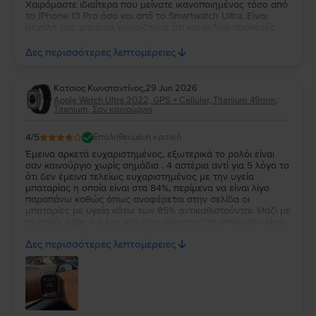
Χαιρόμαστε ιδιαίτερα που μείνατε ικανοποιημένος τόσο από
το iPhone 13 Pro όσο και από το Smartwatch Ultra. Είναι
μεγάλη μας χαρά να γνωρίζουμε ότι και οι δύο συσκευές
ανταποκρίθηκαν στις προσδοκίες σας. Σας ευχαριστούμε για
την εμπιστοσύνη σας και ευχόμαστε να τα χαρείτε και τα
Δες περισσότερες λεπτομέρειες
δύο!
Κατσιος Κωνσταντίνος
,
29 Jun 2026
Apple Watch Ultra 2022, GPS + Cellular, Titanium 49mm,
Titanium, Σαν καινούργιο
4
/5
Επαληθευμένη κριτική
Έμεινα αρκετά ευχαριστημένος, εξωτερικά το ρολόι είναι
σαν καινούργιο χωρίς σημάδια . 4 αστέρια αντί για 5 λόγο το
ότι δεν έμεινα τελείως ευχαριστημένος με την υγεία
μπαταρίας η οποία είναι στα 84%, περίμενα να είναι λίγο
παραπάνω καθώς όπως αναφέρεται στην σελίδα οι
μπαταρίες με υγεία κάτω των 85% αντικαθιστούνται. Μαζί με
το ρολόι ήρθε και ένα καλώδιο φόρτισης το οποίο δεν είναι
κάτι το ιδιαίτερο αλλά άλλοι δεν βάζουν καν φορτιστή οποτε
Δες περισσότερες λεπτομέρειες
δεν μπορώ να έχω παράπονο.