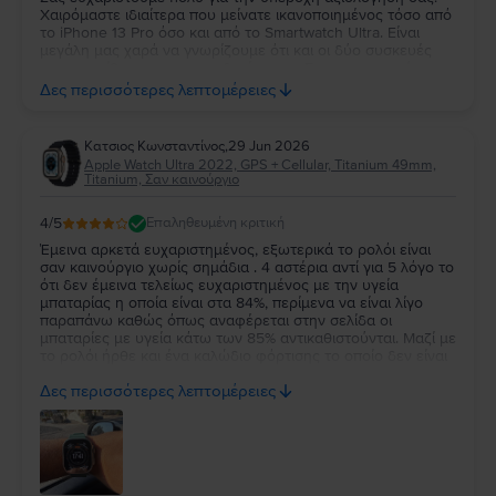
Χαιρόμαστε ιδιαίτερα που μείνατε ικανοποιημένος τόσο από
το iPhone 13 Pro όσο και από το Smartwatch Ultra. Είναι
μεγάλη μας χαρά να γνωρίζουμε ότι και οι δύο συσκευές
ανταποκρίθηκαν στις προσδοκίες σας. Σας ευχαριστούμε για
την εμπιστοσύνη σας και ευχόμαστε να τα χαρείτε και τα
Δες περισσότερες λεπτομέρειες
δύο!
Κατσιος Κωνσταντίνος
,
29 Jun 2026
Apple Watch Ultra 2022, GPS + Cellular, Titanium 49mm,
Titanium, Σαν καινούργιο
4
/5
Επαληθευμένη κριτική
Έμεινα αρκετά ευχαριστημένος, εξωτερικά το ρολόι είναι
σαν καινούργιο χωρίς σημάδια . 4 αστέρια αντί για 5 λόγο το
ότι δεν έμεινα τελείως ευχαριστημένος με την υγεία
μπαταρίας η οποία είναι στα 84%, περίμενα να είναι λίγο
παραπάνω καθώς όπως αναφέρεται στην σελίδα οι
μπαταρίες με υγεία κάτω των 85% αντικαθιστούνται. Μαζί με
το ρολόι ήρθε και ένα καλώδιο φόρτισης το οποίο δεν είναι
κάτι το ιδιαίτερο αλλά άλλοι δεν βάζουν καν φορτιστή οποτε
Δες περισσότερες λεπτομέρειες
δεν μπορώ να έχω παράπονο.