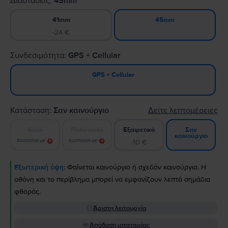
Διαστάσεις:
45mm
41mm
45mm
-24 €
Συνδεσιμότητα:
GPS + Cellular
GPS + Cellular
Κατάσταση:
Σαν καινούργιο
Δείτε λεπτομέρειες
Καλό
Πολύ καλό
Εξαιρετικό
Σαν
καινούργιο
Ειδοποίησε με!
Ειδοποίησε με!
-10 €
Εξωτερική όψη:
Φαίνεται καινούργιο ή σχεδόν καινούργιο. Η
οθόνη και το περίβλημα μπορεί να εμφανίζουν λεπτά σημάδια
φθοράς.
Άριστη λειτουργία
Απόδοση μπαταρίας