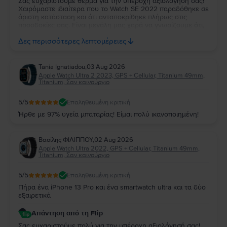
Σας ευχαριστούμε θερμά για την υπέροχη αξιολόγησή σας!
Χαιρόμαστε ιδιαίτερα που το Watch SE 2022 παραδόθηκε σε
άριστη κατάσταση και ότι ανταποκρίθηκε πλήρως στις
προσδοκίες σας. Είναι μεγάλη μας χαρά να γνωρίζουμε ότι,
μέχρι στιγμής, η εμπειρία χρήσης είναι άψογη. Ευχόμαστε να
Δες περισσότερες λεπτομέρειες
απολαύσετε τη νέα σας συσκευή για πολλά χρόνια!
Tania Ignatiadou
,
03 Aug 2026
Apple Watch Ultra 2 2023, GPS + Cellular, Titanium 49mm,
Titanium, Σαν καινούργιο
5
/5
Επαληθευμένη κριτική
Ήρθε με 97% υγεία μπαταρίας! Είμαι πολύ ικανοποιημένη!
Βασίλης ΦΙΛΙΠΠΟΥ
,
02 Aug 2026
Apple Watch Ultra 2022, GPS + Cellular, Titanium 49mm,
Titanium, Σαν καινούργιο
5
/5
Επαληθευμένη κριτική
Πήρα ένα iPhone 13 Pro και ένα smartwatch ultra και τα δύο
εξαιρετικά
Απάντηση από τη Flip
Σας ευχαριστούμε πολύ για την υπέροχη αξιολόγησή σας!