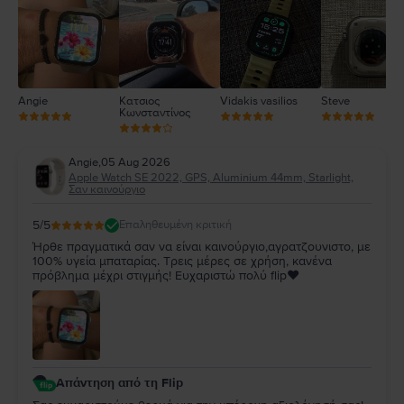
1
Angie
Κατσιος
Vidakis vasilios
Steve
Κωνσταντίνος
Angie
,
05 Aug 2026
Apple Watch SE 2022, GPS, Aluminium 44mm, Starlight,
Σαν καινούργιο
5
/5
Επαληθευμένη κριτική
Ήρθε πραγματικά σαν να είναι καινούργιο,αγρατζουνιστο, με
100% υγεία μπαταρίας. Τρεις μέρες σε χρήση, κανένα
πρόβλημα μέχρι στιγμής! Ευχαριστώ πολύ flip❤️
Απάντηση από τη Flip