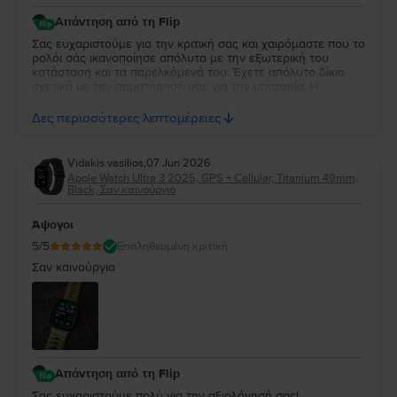
Απάντηση από τη Flip
Σας ευχαριστούμε για την κριτική σας και χαιρόμαστε που το
ρολόι σάς ικανοποίησε απόλυτα με την εξωτερική του
κατάσταση και τα παρελκόμενά του. Έχετε απόλυτο δίκιο
σχετικά με την παρατήρησή σας για την μπαταρία. Η
επίσημη δέσμευσή μας είναι ότι κάθε συσκευή με υγεία
μπαταρίας κάτω από 85% περνάει αυτόματα από
Δες περισσότερες λεπτομέρειες
αντικατάσταση, επομένως το 84% αποτελεί δική μας αστοχία
κατά τον ποιοτικό έλεγχο. Καθώς η συσκευή σας καλύπτεται
από 2 χρόνια εγγύηση, θέλουμε να διορθώσουμε άμεσα
Vidakis vasilios
,
07 Jun 2026
αυτό το σφάλμα. Παρακαλούμε επικοινωνήστε μαζί μας
Apple Watch Ultra 3 2025, GPS + Cellular, Titanium 49mm,
μέσω email στο contact@flip.gr ώστε να προγραμματίσουμε
Black, Σαν καινούργιο
τo δωρεάν έλεγχο της μπαταρίας χωρίς καμία δική σας
επιβάρυνση. Είμαστε πάντα στη διάθεσή σας για να σας
Άψογοι
εξασφαλίσουμε την εμπειρία 5 αστέρων που σας αξίζει!
5
/5
Επαληθευμένη κριτική
Σαν καινούργιο
Απάντηση από τη Flip
Σας ευχαριστούμε πολύ για την αξιολόγησή σας!